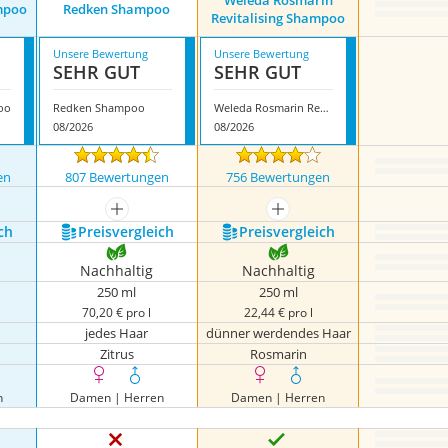
Weleda Rosmarin
mpoo
Redken Shampoo
Revitalising Shampoo
Unsere Bewertung
Unsere Bewertung
SEHR GUT
SEHR GUT
oo
Redken Shampoo
Weleda Rosmarin Revitalising Shampoo
08/2026
08/2026
en
807 Bewertungen
756 Bewertungen
mehr anzeigen
mehr anzeigen
ch
Preis­vergleich
Preis­vergleich
Nachhaltig
Nachhaltig
250 ml
250 ml
70,20 € pro l
22,44 € pro l
jedes Haar
dünner werdendes Haar
Zitrus
Rosmarin
n
Damen | Herren
Damen | Herren