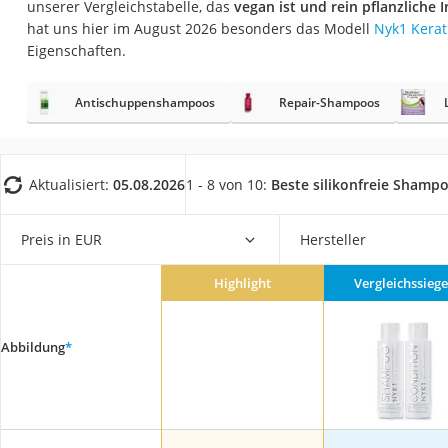
unserer Vergleichstabelle, das
vegan ist und rein pflanzliche I
Eiweißpulver
hat uns hier im August 2026 besonders das Modell
Nyk1 Kera
Magnesiumpräpar
Eigenschaften.
Katzenklappe
Antischuppenshampoos
Repair-Shampoos
Nackenmassagege
Zeckenschutz Katz
leichter Haartrock
Aktualisiert:
05.08.2026
1 - 8 von 10:
Beste silikonfreie Shamp
Philips-Sonicare-
Schildkrötenhaus
Preis in EUR
Hersteller
Mineralfutter Pfer
Highlight
Vergleichssiege
Massagegerät
Service
Abbildung
*