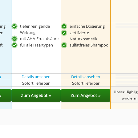
ung
tiefenreinigende
einfache Dosierung
Wirkung
en
zertifzierte
mit AHA-Fruchtsäure
Naturkosmetik
ft
für alle Haartypen
sulfatfreies Shampoo
n
Details ansehen
Details ansehen
r
Sofort lieferbar
Sofort lieferbar
Unser Highli
»
Zum Angebot »
Zum Angebot »
wird ermit