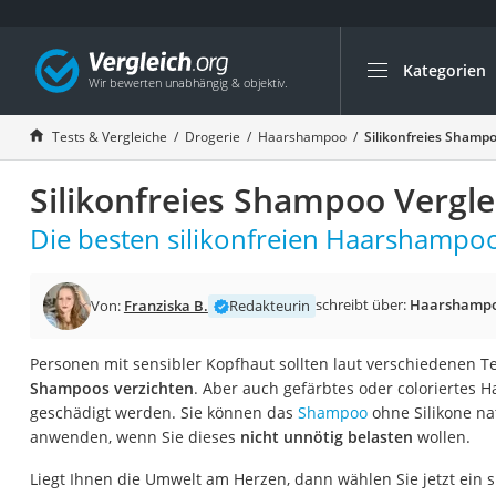
Kategorien
Die beliebtesten V
Drogerie
Tests & Vergleiche
Drogerie
Haarshampoo
Silikonfreies Shampo
Inhalator
Silikonfreies Shampoo Vergle
Haarschneider
Rollator
Die besten silikonfreien Haarshampoo
Braun Rasierer
Katzenklappe (Chi
schreibt über:
Haarshamp
Von:
Franziska B.
Redakteurin
Rasierer
Personen mit sensibler Kopfhaut sollten laut verschiedenen T
Masturbator
Shampoos verzichten
. Aber auch gefärbtes oder coloriertes H
Massagepistole
geschädigt werden. Sie können das
Shampoo
ohne Silikone na
anwenden, wenn Sie dieses
nicht unnötig belasten
wollen.
Epilierer
Reisehaartrockner
Liegt Ihnen die Umwelt am Herzen, dann wählen Sie jetzt ein 