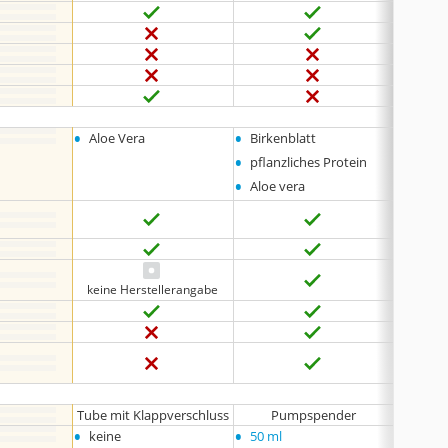
•
•
•
Aloe Vera
Birkenblatt
keine
•
pflanzliches Protein
•
Aloe vera
keine Herstellerangabe
Tube mit Klappverschluss
Pumpspender
Tube mi
•
•
•
keine
50 ml
1 Lite