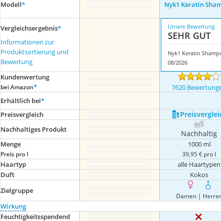
Modell
*
Nyk1 Keratin Sha
Unsere Bewertung
Vergleichsergebnis
*
SEHR GUT
Informationen zur
Produktsortierung und
Nyk1 Keratin Shamp
Bewertung
08/2026
Kundenwertung
*
bei Amazon
7620 Bewertung
Erhältlich bei
*
Preis­verglei
Preis­vergleich
Nachhaltiges Produkt
Nachhaltig
Menge
1000 ml
Preis pro l
39,95 € pro l
Haartyp
alle Haartypen
Duft
Kokos
Zielgruppe
Damen | Herre
Wirkung
Feuchtigkeitsspendend