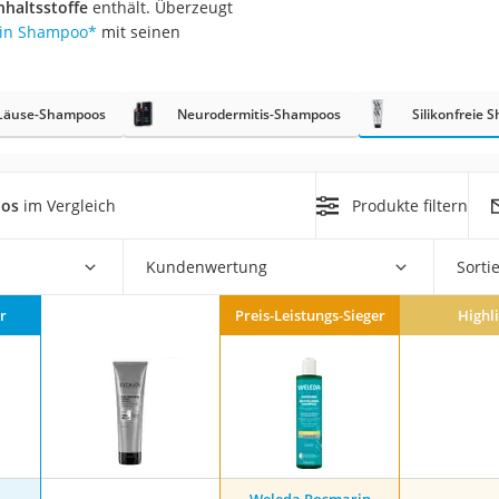
nhaltsstoffe
enthält. Überzeugt
tin Shampoo
*
mit seinen
at
Läuse-Shampoos
Neurodermitis-Shampoos
Silikonfreie
rät
e
ner
oos
im Vergleich
Produkte filtern
Zahnbürste
Kundenwertung
Sorti
d
r
Preis-Leistungs-Sieger
Highl