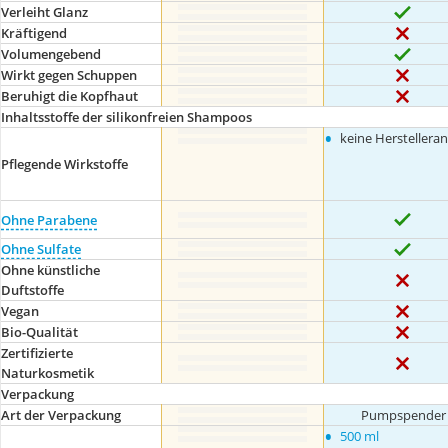
Verleiht Glanz
Kräftigend
Volumengebend
Wirkt gegen Schuppen
Beruhigt die Kopfhaut
Inhaltsstoffe der silikonfreien Shampoos
•
keine Herstellera
Pflegende Wirkstoffe
Ohne Parabene
Ohne Sulfate
Ohne künstliche
Duftstoffe
Vegan
Bio-Qualität
Zertifizierte
Naturkosmetik
Verpackung
Art der Verpackung
Pumpspender
•
500 ml