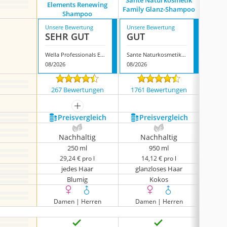
Sante Naturkosmetik
Col
Elements Renewing
Family Glanz-Shampoo
Shampoo
Unsere Bewertung
Unsere Bewertung
Unsere
SEHR GUT
GUT
GUT
Wella Professionals Elements Renewing Shampoo
Sante Naturkosmetik Family Glanz-Shampoo
08/2026
08/2026
08/202
267 Bewertungen
1761 Bewertungen
6023
mehr anzeigen
Preis­vergleich
Preis­vergleich
P
Nachhaltig
Nachhaltig
N
250 ml
950 ml
29,24 € pro l
14,12 € pro l
9
jedes Haar
glanzloses Haar
ge
Blumig
Kokos
Damen | Herren
Damen | Herren