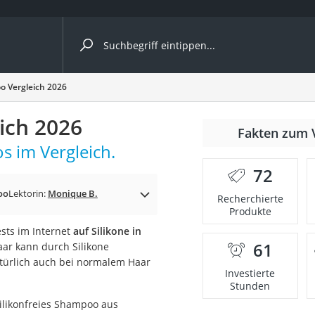
ergleiche nach Kategorie
o Vergleich 2026
ich 2026
Fakten zum 
s im Vergleich.
72
p)
oo
Lektorin:
Monique B.
Recherchierte
Produkte
ests im Internet
auf Silikone in
61
aar kann durch Silikone
türlich auch bei normalem Haar
Investierte
Stunden
silikonfreies Shampoo aus