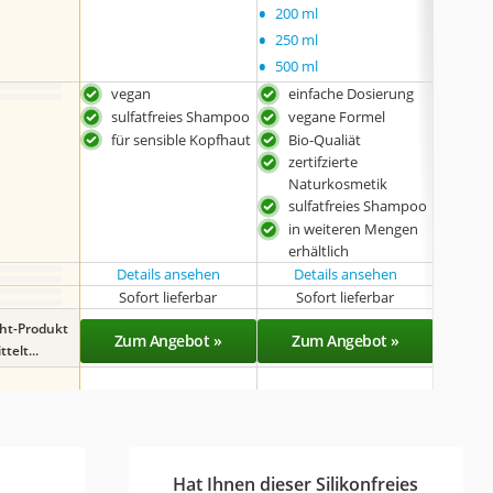
•
200 ml
•
250 ml
•
500 ml
vegan
einfache Dosierung
sul
sulfatfreies Shampoo
vegane Formel
in 
erhä
für sensible Kopfhaut
Bio-Qualiät
zertifzierte
Naturkosmetik
sulfatfreies Shampoo
in weiteren Mengen
erhältlich
Details ansehen
Details ansehen
Det
Sofort lieferbar
Sofort lieferbar
Sof
ght-Produkt
Zum Angebot »
Zum Angebot »
Zu
telt...
Hat Ihnen dieser Silikonfreies