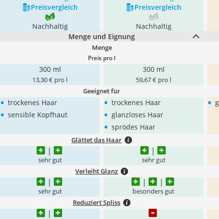
Preis­vergleich
Preis­vergleich
Nachhaltig
Nachhaltig
Menge und Eignung
Menge
Preis pro l
300 ml
300 ml
13,30 € pro l
59,67 € pro l
Geeignet für
•
•
•
trockenes Haar
trockenes Haar
g
•
•
sensible Kopfhaut
glanzloses Haar
•
sprödes Haar
Glättet das Haar
sehr gut
sehr gut
Verleiht Glanz
sehr gut
besonders gut
Reduziert Spliss