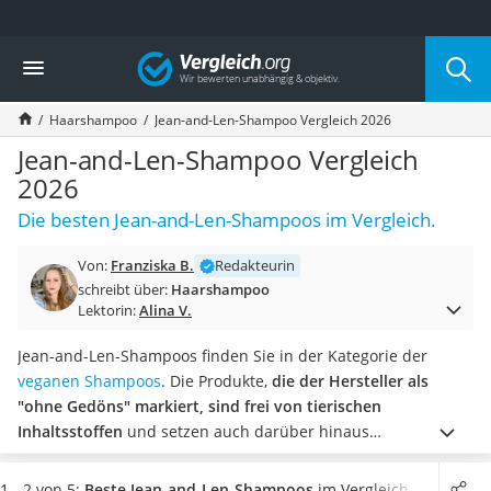
Die beliebtesten Vergleiche nach Kategorie
Vergleich
Drogerie
Inhalator
Haarshampoo
Jean-and-Len-Shampoo Vergleich 2026
Haarschneider
Rollator
Jean-and-Len-Shampoo Vergleich
Braun Rasierer
2026
Katzenklappe (Chip)
Die besten Jean-and-Len-Shampoos im Vergleich.
Rasierer
Masturbator
Von:
Franziska B.
Redakteurin
Massagepistole
schreibt über:
Haarshampoo
Epilierer
Lektorin:
Alina V.
Reisehaartrockner
Eiweißpulver
Jean-and-Len-Shampoos finden Sie in der Kategorie der
Magnesiumpräparat
veganen Shampoos
. Die Produkte,
die der Hersteller als
Katzenklappe
"ohne Gedöns" markiert, sind frei von tierischen
Nackenmassagegerät
Inhaltsstoffen
und setzen auch darüber hinaus
Zeckenschutz Katze
hauptsächtlich auf natürliche Wirkstoffe.
Wählen Sie jetzt ein
leichter Haartrockner
Jean-and-Len-Shampoo,
das Ihrem Haar Glanz verleiht, Spliss
1 - 2 von 5:
Beste Jean-and-Len-Shampoos
im Vergleich