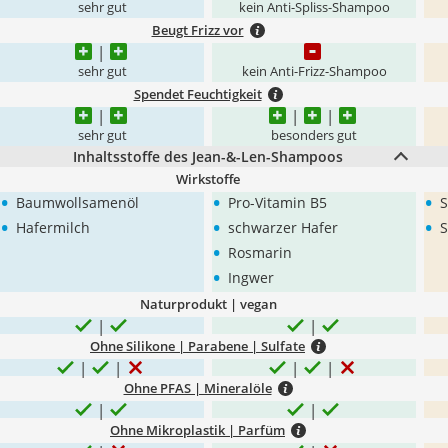
sehr gut
kein Anti-Spliss-Shampoo
Beugt Frizz vor
sehr gut
kein Anti-Frizz-Shampoo
Spendet Feuchtigkeit
sehr gut
besonders gut
Inhaltsstoffe des Jean-&-Len-Shampoos
Wirkstoffe
•
•
•
Baumwollsamenöl
Pro-Vitamin B5
S
•
•
•
Hafermilch
schwarzer Hafer
S
•
Rosmarin
•
Ingwer
Naturprodukt | vegan
Ohne Silikone | Parabene | Sulfate
Ohne PFAS | Mineralöle
Ohne Mikroplastik | Parfüm