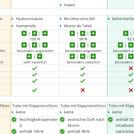
•
Haare
•
•
•
er
Hyaluronsäure
Bio-Aloe-vera-Gel
keine Herst
•
•
Hamamelis
Monoï de Tahiti
100 %
98 %
92 
ehm
besonders angenehm
besonders angenehm
besonders 
ch
sehr natürlich
besonders natürlich
besonders 
hluss
Tube mit Klappverschluss
Tube mit Klappverschluss
Tube mit Klap
•
•
•
keine
keine
keine
feuchtigkeitsspenden
exotischer Duft nach
enthält 9
d
Monoï
Inhaltssto
enthält 100 %
enthält 98 %
natürlich