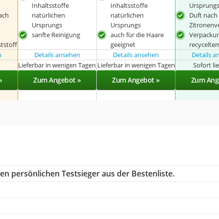
Inhaltsstoffe
Inhaltsstoffe
Ursprung
ach
natürlichen
natürlichen
Duft nach
Ursprungs
Ursprungs
Zitronenv
sanfte Reinigung
auch für die Haare
Verpacku
tstoff
geeignet
recycelte
n
Details ansehen
Details ansehen
Details 
r
Lieferbar in wenigen Tagen
Lieferbar in wenigen Tagen
Sofort li
»
Zum Angebot »
Zum Angebot »
Zum Ang
en persönlichen Testsieger aus der Bestenliste.