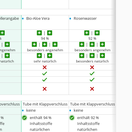
•
•
•
ellerangabe
Bio-Aloe Vera
Rosenwasser
Bio-Al
•
Kokos
%
94 %
92 %
angenehm
besonders angenehm
besonders angenehm
beso
natürlich
sehr natürlich
besonders natürlich
se
pverschluss
Tube mit Klappverschluss
Tube mit Klappverschluss
Tube mi
•
•
•
keine
keine
200 m
2 %
enthält 94 %
enthält 92 %
exot
ffe
Inhaltsstoffe
Inhaltsstoffe
Kok
en
natürlichen
natürlichen