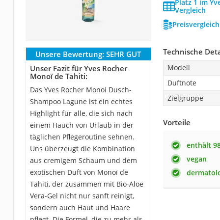
Platz 1 im Y
Vergleich
Preisvergleic
Technische Deta
Unsere Bewertung:
SEHR GUT
Modell
Unser Fazit für Yves Rocher
Monoï de Tahiti:
Duftnote
Das Yves Rocher Monoi Dusch-
Zielgruppe
Shampoo Lagune ist ein echtes
Highlight für alle, die sich nach
Vorteile
einem Hauch von Urlaub in der
täglichen Pflegeroutine sehnen.
enthält 9
Uns überzeugt die Kombination
vegan
aus cremigem Schaum und dem
exotischen Duft von Monoï de
dermatolo
Tahiti, der zusammen mit Bio-Aloe
Vera-Gel nicht nur sanft reinigt,
sondern auch Haut und Haare
pflegt. Die Formel, die zu mehr als