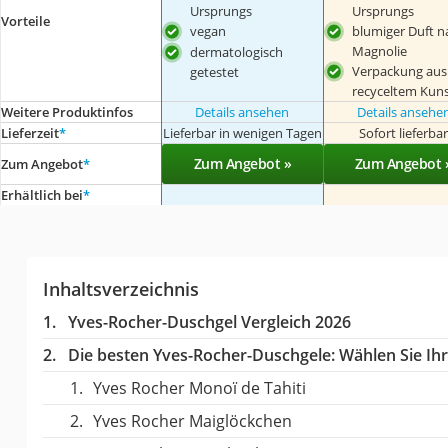
Ursprungs
Ursprungs
Vorteile
vegan
blumiger Duft n
Magnolie
dermatologisch
Verpackung aus
getestet
recyceltem Kuns
Weitere Produktinfos
Details ansehen
Details ansehe
Lieferzeit
*
Lieferbar in wenigen Tagen
Sofort lieferba
Zum Angebot »
Zum Angebot 
Zum Angebot
*
Erhältlich bei
*
Inhaltsverzeichnis
Yves-Rocher-Duschgel Vergleich 2026
Die besten Yves-Rocher-Duschgele:
Wählen Sie Ihr
Yves Rocher Monoï de Tahiti
Yves Rocher Maiglöckchen