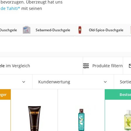
 bevorzugen. Überzeugt hat uns
de Tahiti
*
mit seinen
at
Duschgele
Sebamed-Duschgele
Old-Spice-Duschgele
rät
e
ner
Zahnbürste
ele
im Vergleich
Produkte filtern
d
Kundenwertung
Sorti
eger
Bestse