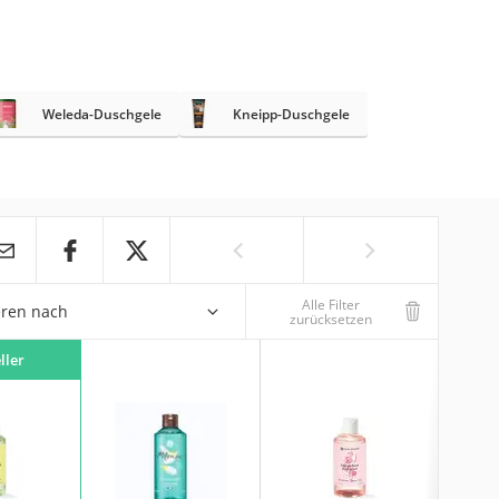
Weleda-Duschgele
Kneipp-Duschgele
Alle Filter
eren nach
zurücksetzen
ller