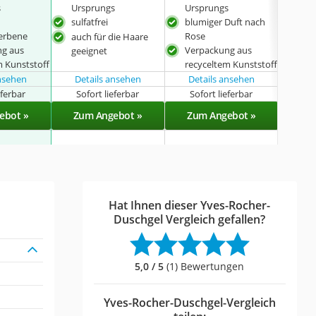
s
Ursprungs
Ursprungs
sulfatfrei
blumiger Duft nach
erbene
Rose
auch für die Haare
ng aus
Verpackung aus
geeignet
m Kunststoff
recyceltem Kunststoff
ansehen
Details ansehen
Details ansehen
Det
eferbar
Sofort lieferbar
Sofort lieferbar
Sof
ebot »
Zum Angebot »
Zum Angebot »
Zu
Hat Ihnen dieser Yves-Rocher-
Duschgel Vergleich gefallen?
5,0 / 5
(1) Bewertungen
Yves-Rocher-Duschgel-Vergleich