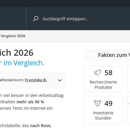
ergleiche nach Kategorie
 Vergleich 2026
ich 2026
Fakten zum 
 im Vergleich.
58
p)
ge
Redakteurin:
Franziska B.
Recherchierte
Produkte
viel besser in den Arbeitsalltag
49
nthalten
mehr als 90 %
ersen Tests im Internet ein
Investierte
Stunden
ichstabelle, das
nach Rose,