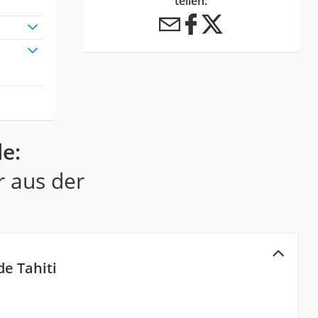
teilen:
e:
r aus der
e Tahiti