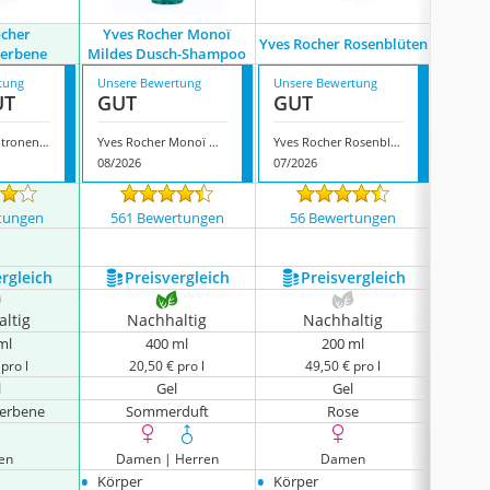
ocher
Yves Rocher Monoï
Yves Rocher Rosenblüten
Yves R
verbene
Mildes Dusch-Shampoo
tung
Unsere Bewertung
Unsere Bewertung
Unsere
UT
GUT
GUT
GUT
Yves Rocher Zitronenverbene
Yves Rocher Monoï Mildes Dusch-Shampoo
Yves Rocher Rosenblüten
08/2026
07/2026
08/202
tungen
561 Bewertungen
56 Bewertungen
262
ergleich
Preis­vergleich
Preis­vergleich
P
ltig
Nachhaltig
Nachhaltig
N
ml
400 ml
200 ml
pro l
20,50 € pro l
49,50 € pro l
3
l
Gel
Gel
verbene
Sommerduft
Rose
en
Damen | Herren
Damen
Da
•
•
•
Körper
Körper
Körpe