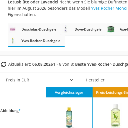
Lotusblüte oder Lavendel
riecht, wenn Sie blumige Duftnoten
Eiweißpulver
hier im August 2026 besonders das Modell
Yves Rocher Monoï 
Magnesiumpräpar
Eigenschaften.
Katzenklappe
Duschdas-Duschgele
Dove-Duschgele
Axe-
Nackenmassagege
Zeckenschutz Katz
Yves-Rocher-Duschgele
leichter Haartrock
Philips-Sonicare-
Aktualisiert:
06.08.2026
1 - 8 von 8:
Beste Yves-Rocher-Duschg
Schildkrötenhaus
Mineralfutter Pfer
Preis in EUR
Hersteller
Massagegerät
Vergleichssieger
Preis-Leistungs-Si
Service
Abbildung
*