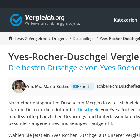
Kategorien
Die beliebtesten V
Drogerie
Tests & Vergleiche
Drogerie
Duschpflege
Yves-Rocher-Duschgel
Inhalator
Yves-Rocher-Duschgel Vergle
Haarschneider
Rollator
Die besten Duschgele von Yves Rocher
Braun Rasierer
Katzenklappe (Chi
Fachbereich:
Duschpfle
Von:
Mia Maria Büttner
Expertin
Rasierer
Nach einer entspannten Dusche am Morgen lässt es sich gleich 
Masturbator
starten. Die natürlich duftenden
Duschgele
von Yves Rocher e
Massagepistole
Inhaltsstoffe pflanzlichen Ursprungs
und hinterlassen laut div
besonders angenehmes und seidiges Hautgefühl.
Epilierer
Reisehaartrockner
Wählen Sie jetzt ein Yves-Rocher-Duschgel aus unserer Vergle