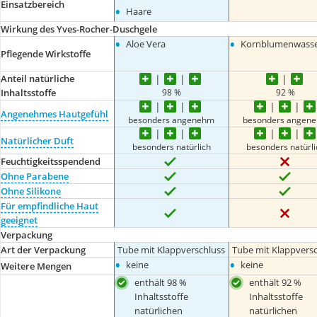
Einsatzbereich
•
Haare
Wirkung des Yves-Rocher-Duschgele
•
•
Aloe Vera
Kornblumenwass
Pflegende Wirkstoffe
Anteil natürliche
98 %
92 %
Inhaltsstoffe
Angenehmes Hautgefühl
besonders angenehm
besonders angen
Natürlicher Duft
besonders natürlich
besonders natürli
Feuchtigkeitsspendend
Ohne Parabene
Ohne Silikone
Für empfindliche Haut
geeignet
Verpackung
Art der Verpackung
Tube mit Klappverschluss
Tube mit Klappversc
•
•
keine
keine
Weitere Mengen
enthält 98 %
enthält 92 %
Inhaltsstoffe
Inhaltsstoffe
natürlichen
natürlichen