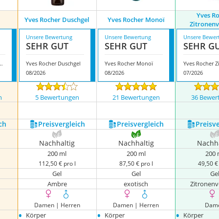
Yves R
Yves Rocher Duschgel
Yves Rocher Monoï
Zitronen
Unsere Bewertung
Unsere Bewertung
Unsere Bewer
SEHR GUT
SEHR GUT
SEHR G
her Maiglöckchen
Yves Rocher Duschgel
Yves Rocher Monoï
08/2026
08/2026
07/2026
n
5 Bewertungen
21 Bewertungen
36 Bewer
ch
Preis­vergleich
Preis­vergleich
Preis­v
Nachhaltig
Nachhaltig
Nachha
200 ml
200 ml
200 
112,50 € pro l
87,50 € pro l
49,50 € 
Gel
Gel
Ge
Ambre
exotisch
Zitronen
Damen | Herren
Damen | Herren
Dam
•
•
•
Körper
Körper
Körper