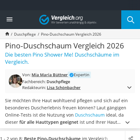
Die beliebtesten Vergleiche nach Kategorie
Vergleich
Drogerie
Inhalator
Duschpflege
Pino-Duschschaum Vergleich 2026
Haarschneider
Rollator
Pino-Duschschaum Vergleich 2026
Braun Rasierer
Die besten Pino Shower Me! Duschschäume im
Katzenklappe (Chip)
Vergleich.
Rasierer
Masturbator
Von:
Mia Maria Büttner
Expertin
Massagepistole
Fachbereich:
Duschpflege
Epilierer
Redakteurin:
Lisa Schönbacher
Reisehaartrockner
Eiweißpulver
Sie möchten Ihre Haut wohltuend pflegen und sich auf ein
Magnesiumpräparat
besonderes Duscherlebnis freuen können? Laut gängigen
Katzenklappe
Online-Tests ist die Nutzung von
Duschschaum
ideal, da
Nackenmassagegerät
dieser
für alle Hauttypen geeignet
ist und Ihrer Haut
Zeckenschutz Katze
ausreichend Feuchtigkeit spendet. Der Hersteller Pino bietet
leichter Haartrockner
ein Sortiment mit verschiedenen Düften an. Unter anderem
1 - 2 von 8:
Beste Pino-Duschschäume
im Vergleich