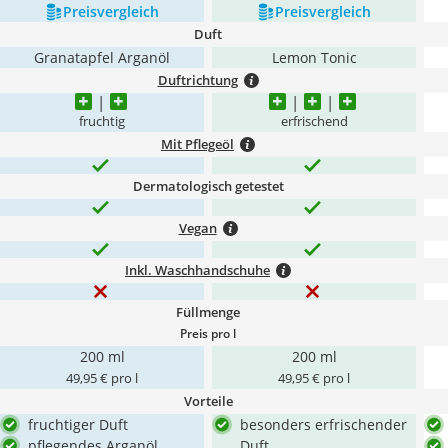
Preis­vergleich
Preis­vergleich
Duft
Granatapfel Arganöl
Lemon Tonic
Duftrichtung
fruchtig
erfrischend
Mit Pflegeöl
Dermatologisch getestet
Vegan
Inkl. Waschhandschuhe
Füllmenge
Preis pro l
200 ml
200 ml
49,95 € pro l
49,95 € pro l
Vorteile
fruchtiger Duft
besonders erfrischender
pflegendes Arganöl
Duft