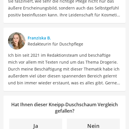
sie fasziniert, wie sehr die richtige Pflege nicht nur das
äußere Erscheinungsbild, sondern auch das Selbstgefühl
positiv beeinflussen kann. Ihre Leidenschaft für Kosmetik
hat sie durch ihre Ausbildung zur staatlich geprüften
Kosmetikerin vertieft und professionalisiert und berät
nun Menschen dabei, die richtigen Produkte für sie zu
Franziska B.
finden. Mia liebt es, sich in Inhaltsstoffe und
Redakteurin für Duschpflege
Produktversprechen hineinzudenken und diese
Ich bin seit 2021 im Redaktionsteam und beschäftige
verständlich aufzuschlüsseln. Als Ausgleich zu ihrer
mich vor allem mit Texten rund um das Thema Drogerie.
Arbeit findet Mia Ruhe im Sport und beim Lesen, und
Durch meine Beschäftigung mit dieser Thematik habe ich
außerdem beim Verfolgen ihrer Interessen an
außerdem viel über diesen spannenden Bereich gelernt
Neurowissenschaft und Spiritualität.
und bin immer wieder erstaunt, was es alles gibt. Gerne
Der Kneipp-Duschschaum-Vergleich ist aus unserer Sicht
lasse ich Sie an meinen Erfahrungen teilhaben. Als
besonders empfehlenswert für
Duschende
und
Wellness-
Fachautorin für Drogerieprodukte teile ich mein Wissen
Liebhaber
.
über Beauty- sowie Pflegeprodukte, Gesundheitsartikel,
Hat Ihnen dieser Kneipp-Duschschaum Vergleich
Haushaltswaren und vieles mehr. Meine Beiträge
gefallen?
umfassen Produktvergleiche, Tipps, Trends und
Empfehlungen, um Lesern dabei zu helfen, die besten
Ja
Nein