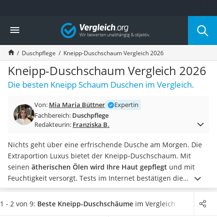
Die beliebtesten Vergleiche nach Kategorie
Vergleich
Drogerie
Inhalator
Duschpflege
Kneipp-Duschschaum Vergleich 2026
Haarschneider
Rollator
Kneipp-Duschschaum Vergleich 2026
Braun Rasierer
Die besten Kneipp Schaum Duschen im Vergleich.
Katzenklappe (Chip)
Rasierer
Von:
Mia Maria Büttner
Expertin
Masturbator
Fachbereich:
Duschpflege
Massagepistole
Redakteurin:
Franziska B.
Epilierer
Reisehaartrockner
Nichts geht über eine erfrischende Dusche am Morgen. Die
Eiweißpulver
Extraportion Luxus bietet der Kneipp-Duschschaum. Mit
Magnesiumpräparat
seinen
ätherischen Ölen wird Ihre Haut gepflegt
und mit
Katzenklappe
Feuchtigkeit versorgt. Tests im Internet bestätigen die
Nackenmassagegerät
Beliebtheit von
Duschgel
und Duschschaum mit
Zeckenschutz Katze
erfrischendem Duft.
Wählen Sie jetzt einen Kneipp-
1 - 2 von 9:
Beste Kneipp-Duschschäume
im Vergleich
leichter Haartrockner
Duschschaum aus unserer Produkttabelle, wenn Sie