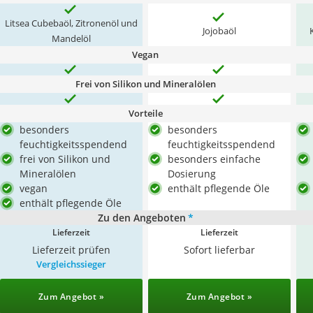
Litsea Cubebaöl, Zitronenöl und
Jojobaöl
Mandelöl
Vegan
Frei von Silikon und Mineralölen
Vorteile
besonders
besonders
feuchtigkeitsspendend
feuchtigkeitsspendend
frei von Silikon und
besonders einfache
Mineralölen
Dosierung
vegan
enthält pflegende Öle
enthält pflegende Öle
Zu den Angeboten
*
Lieferzeit
Lieferzeit
Lieferzeit prüfen
Sofort lieferbar
Vergleichssieger
Zum Angebot »
Zum Angebot »