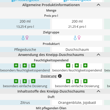
Allgemeine Produktinformationen
Menge
Preis pro l
200 ml
200 ml
13,25 € pro l
21,25 € pro l
Zielgruppe
Produktart
Pflegedusche
Duschschaum
Anwendung des Kneipp-Duschschaums
Feuchtigkeitsspendend
besonders feuchtigkeitsspendend
besonders feuchtigkeitsspendend
bes
Dosierung
besonders einfache Dosierung
besonders einfache Dosierung
b
Inhaltsstoffe des Kneipp-Duschschaums
Duft
Zitrus
Orangenblüte, Jojobaöl
Mit pflegenden Ölen