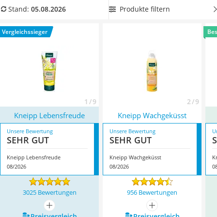
Philips-Sonicare-Zahnbürste
intensiven Duft
in Ihrer Pflegedusche mögen und Ihre Haut
Produkte filtern
Stand:
05.08.2026
Schildkrötenhaus
mit besonders viel Feuchtigkeit versorgen möchten.
Mineralfutter Pferd
Überzeugt hat uns hier im August 2026 besonders das
Vergleichssieger
Bes
Massagegerät
Modell
Kneipp Lebensfreude
*
mit seinen Eigenschaften.
Service
1 / 9
2 / 9
Kneipp Lebensfreude
Kneipp Wachgeküsst
Unsere Bewertung
Unsere Bewertung
U
SEHR GUT
SEHR GUT
Kneipp Lebensfreude
Kneipp Wachgeküsst
K
08/2026
08/2026
0
3025 Bewertungen
956 Bewertungen
mehr anzeigen
mehr anzeigen
Preis­vergleich
Preis­vergleich