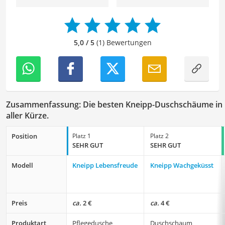
Produkte für ihre Bedürfnisse zu finden sowie sowohl ihre
Schönheits- als auch Pflegeroutine zu optimieren.
Der Kneipp-Duschschaum-Vergleich ist aus unserer Sicht
besonders empfehlenswert für
Duschende
und
Wellness-
5,0 / 5
(1) Bewertungen
Liebhaber
.
Zusammenfassung: Die besten Kneipp-Duschschäume in
aller Kürze.
Position
Platz 1
Platz 2
SEHR GUT
SEHR GUT
Modell
Kneipp Lebensfreude
Kneipp Wachgeküsst
Preis
ca.
2 €
ca.
4 €
Produktart
Pflegedusche
Duschschaum