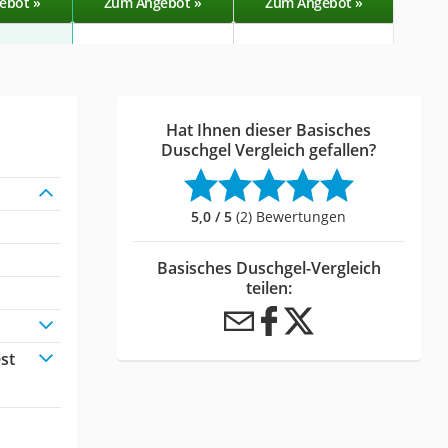
ebot »
Zum Angebot »
Zum Angebot »
Zu
Hat Ihnen dieser Basisches
Duschgel Vergleich gefallen?
5,0 / 5
(2) Bewertungen
Basisches Duschgel-Vergleich
teilen:
st