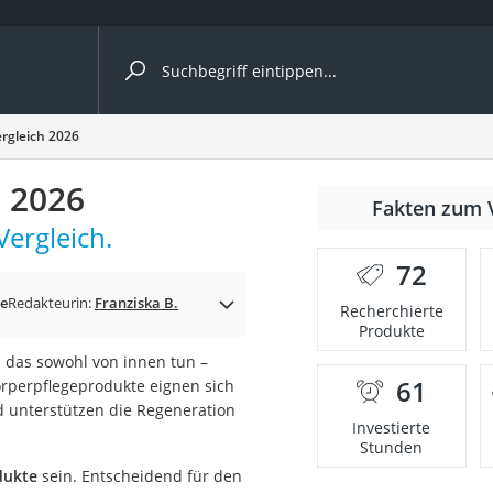
ergleiche nach Kategorie
rgleich 2026
h 2026
Fakten zum 
ergleich.
72
p)
ge
Redakteurin:
Franziska B.
Recherchierte
Produkte
n das sowohl von innen tun –
61
örperpflegeprodukte eignen sich
d unterstützen die Regeneration
Investierte
Stunden
dukte
sein. Entscheidend für den