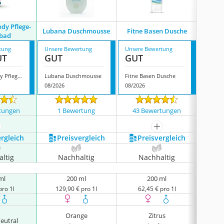
dy Pflege-
Lubana Duschmousse
Fitne Basen Dusche
Sanct
bad
tung
Unsere Bewertung
Unsere Bewertung
Unsere
UT
GUT
GUT
GUT
Siriderma Body Pflege-Duschbad
Lubana Duschmousse
Fitne Basen Dusche
Sanct 
08/2026
08/2026
08/202
tungen
1 Bewertung
43 Bewertungen
62 
ehr anzeigen
mehr anzeigen
ergleich
Preis­vergleich
Preis­vergleich
P
ltig
Nachhaltig
Nachhaltig
N
ml
200 ml
200 ml
pro 1l
129,90 € pro 1l
62,45 € pro 1l
5
Hamame
Orange
Zitrus
eutral