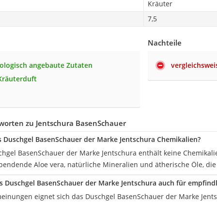
Kräuter
7,5
Nachteile
iologisch angebaute Zutaten
vergleichswei
 Kräuterduft
worten zu Jentschura BasenSchauer
s Duschgel BasenSchauer der Marke Jentschura Chemikalien?
chgel BasenSchauer der Marke Jentschura enthält keine Chemikalie
pendende Aloe vera, natürliche Mineralien und ätherische Öle, die
as Duschgel BasenSchauer der Marke Jentschura auch für empfind
inungen eignet sich das Duschgel BasenSchauer der Marke Jentsc