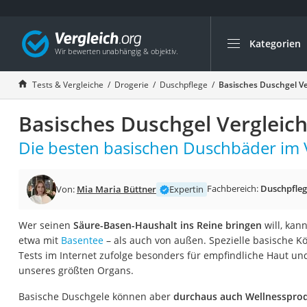
Kategorien
Die beliebtesten V
Drogerie
Tests & Vergleiche
Drogerie
Duschpflege
Basisches Duschgel Ve
Inhalator
Basisches Duschgel Vergleic
Haarschneider
Rollator
Die besten basischen Duschbäder im V
Braun Rasierer
Katzenklappe (Chi
Fachbereich:
Duschpfle
Von:
Mia Maria Büttner
Expertin
Rasierer
Wer seinen
Säure-Basen-Haushalt ins Reine bringen
will, kan
Masturbator
etwa mit
Basentee
– als auch von außen. Spezielle basische K
Massagepistole
Tests im Internet zufolge besonders für empfindliche Haut un
unseres größten Organs.
Epilierer
Reisehaartrockner
Basische Duschgele können aber
durchaus auch Wellnesspro