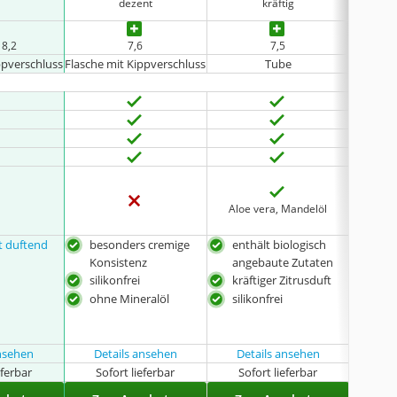
dezent
kräftig
 8,2
7,6
7,5
keine 
ppverschluss
Flasche mit Kippverschluss
Tube
Flasche 
Aloe vera, Mandelöl
ht duftend
besonders cremige
enthält biologisch
kräf
Konsistenz
angebaute Zutaten
sili
silikonfrei
kräftiger Zitrusduft
ohn
ohne Mineralöl
silikonfrei
ansehen
Details ansehen
Details ansehen
Det
eferbar
Sofort lieferbar
Sofort lieferbar
Sof