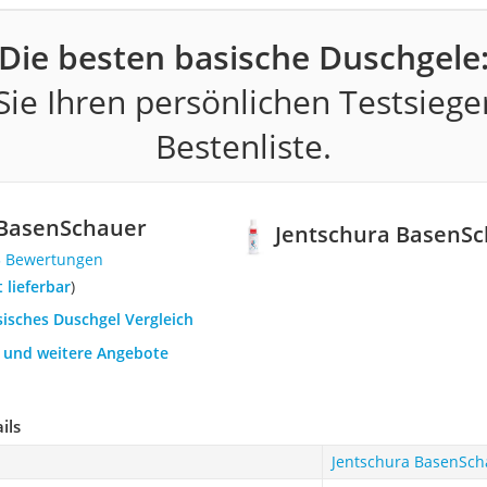
Die besten basische Duschgele
ie Ihren persönlichen Testsiege
Bestenliste.
 BasenSchauer
Jentschura BasenS
3 Bewertungen
t lieferbar
)
sisches Duschgel Vergleich
h und weitere Angebote
ils
Jentschura BasenSch