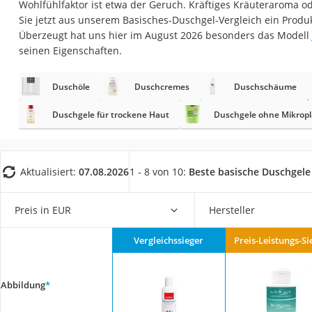
Wohlfühlfaktor ist etwa der Geruch. Kräftiges Kräuteraroma od
Eiweißpulver
Sie jetzt aus unserem Basisches-Duschgel-Vergleich ein Produk
Magnesiumpräpar
Überzeugt hat uns hier im August 2026 besonders das Modell
seinen Eigenschaften.
Katzenklappe
Nackenmassagege
Duschöle
Duschcremes
Duschschäume
Zeckenschutz Katz
Duschgele für trockene Haut
Duschgele ohne Mikropl
leichter Haartrock
Philips-Sonicare-
Schildkrötenhaus
Aktualisiert:
07.08.2026
1 - 8 von 10:
Beste basische Duschgele
Mineralfutter Pfer
Preis in EUR
Hersteller
Massagegerät
Service
Vergleichssieger
Preis-Leistungs-Si
Abbildung
*