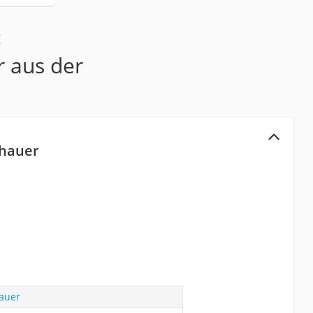
:
r aus der
chauer
auer