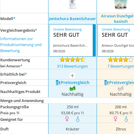
Airasun Duschgel
Modell
*
Jentschura BasenSchauer
basisch
Unsere Bewertung
Unsere Bewertung
Vergleichsergebnis
*
SEHR GUT
SEHR GUT
Informationen zur
Produktsortierung und
Jentschura BasenSchauer
Bewertung
08/2026
08/2026
Kundenwertung
*
bei Amazon
313 Bewertungen
7 Bewertunge
Erhältlich bei
*
mehr anzeigen
Preis­vergleich
Preis­verglei
Preis­vergleich
Nachhaltiges Produkt
Nachhaltig
Nachhaltig
Menge und Anwendung
Packungsgröße
250 ml
200 ml
Preis pro 1l
93,08 € pro 1l
89,75 € pro 1l
Geeignet für
Duft
Kräuter
Zitrus