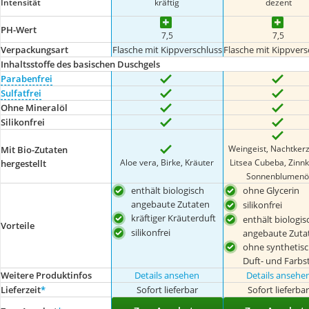
Intensität
kräftig
dezent
PH-Wert
7,5
7,5
Verpackungsart
Flasche mit Kippverschluss
Flasche mit Kippvers
Inhaltsstoffe des basischen Duschgels
Parabenfrei
Sulfatfrei
Ohne Mineralöl
Silikonfrei
Weingeist, Nachtkerz
Mit Bio-Zutaten
Aloe vera, Birke, Kräuter
Litsea Cubeba, Zinnk
hergestellt
Sonnenblumenö
enthält biologisch
ohne Glycerin
angebaute Zutaten
silikonfrei
kräftiger Kräuterduft
enthält biologis
Vorteile
silikonfrei
angebaute Zuta
ohne synthetis
Duft- und Farbs
Weitere Produktinfos
Details ansehen
Details ansehe
Lieferzeit
*
Sofort lieferbar
Sofort lieferba