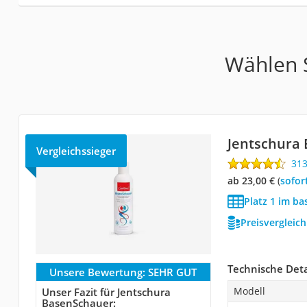
Wählen S
Jentschura
Vergleichssieger
31
ab 23,00 €
(
Sofor
Platz 1 im ba
Preisvergleic
Technische Deta
Unsere Bewertung:
SEHR GUT
Modell
Unser Fazit für Jentschura
BasenSchauer: