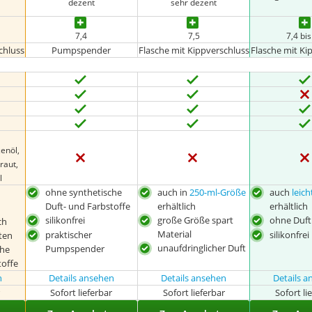
dezent
sehr dezent
7,4
7,5
7,4 bis
chluss
Pumpspender
Flasche mit Kippverschluss
Flasche mit Ki
enöl,
raut,
l
ohne synthetische
auch in
250-ml-Größe
auch
leic
Duft- und Farbstoffe
erhältlich
erhältlich
silikonfrei
große Größe spart
ohne Duft
ch
Material
praktischer
silikonfrei
ten
unaufdringlicher Duft
Pumpspender
che
toffe
n
Details ansehen
Details ansehen
Details 
r
Sofort lieferbar
Sofort lieferbar
Sofort li