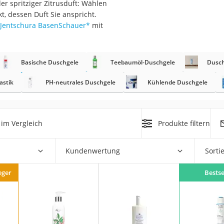
er spritziger Zitrusduft: Wählen
t, dessen Duft Sie anspricht.
at
Jentschura BasenSchauer
*
mit
rät
Basische Duschgele
Teebaumöl-Duschgele
Dusch
e
astik
PH-neutrales Duschgele
Kühlende Duschgele
ner
Zahnbürste
im Vergleich
Produkte filtern
d
Kundenwertung
Sorti
eger
Bestse