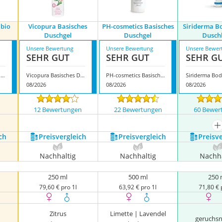
 bio
Vicopura Basisches
PH-cosmetics Basisches
Siriderma Bo
Duschgel
Duschgel
Dusch
Unsere Bewertung
Unsere Bewertung
Unsere Bewer
SEHR GUT
SEHR GUT
SEHR G
Airasun Duschgel bio basisch
Vicopura Basisches Duschgel
PH-cosmetics Basisches Duschgel
08/2026
08/2026
08/2026
n
12 Bewertungen
22 Bewertungen
60 Bewer
m
ch
Preis­vergleich
Preis­vergleich
Preis­v
Nachhaltig
Nachhaltig
Nachha
250 ml
500 ml
250 
79,60 € pro 1l
63,92 € pro 1l
71,80 € 
Zitrus
Limette | Lavendel
geruchsn