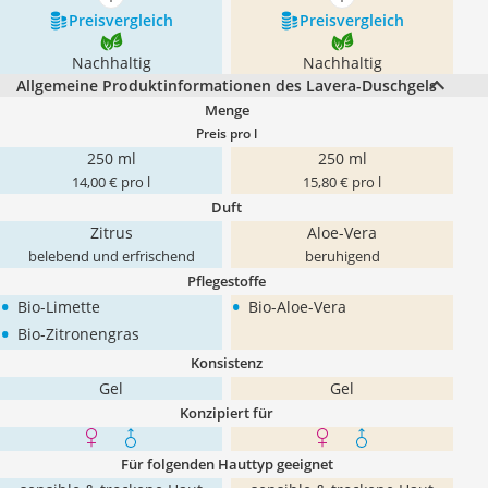
mehr anzeigen
mehr anzeigen
Preis­vergleich
Preis­vergleich
Nachhaltig
Nachhaltig
Allgemeine Produktinformationen des Lavera-Duschgels
Menge
Preis pro l
250 ml
250 ml
14,00 € pro l
15,80 € pro l
Duft
Zitrus
Aloe-Vera
belebend und erfrischend
beruhigend
Pflegestoffe
•
•
Bio-Limette
Bio-Aloe-Vera
•
Bio-Zitronengras
Konsistenz
Gel
Gel
Konzipiert für
Für folgenden Hauttyp geeignet