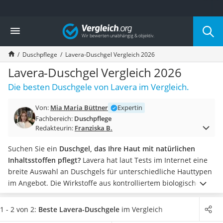
Die beliebtesten Vergleiche nach Kategorie
Vergleich
Drogerie
Inhalator
Duschpflege
Lavera-Duschgel Vergleich 2026
Haarschneider
Rollator
Lavera-Duschgel Vergleich 2026
Braun Rasierer
Die besten Duschgele von Lavera im Vergleich.
Katzenklappe (Chip)
Rasierer
Von:
Mia Maria Büttner
Expertin
Masturbator
Fachbereich:
Duschpflege
Massagepistole
Redakteurin:
Franziska B.
Epilierer
Reisehaartrockner
Suchen Sie ein
Duschgel, das Ihre Haut mit natürlichen
Eiweißpulver
Inhaltsstoffen pflegt?
Lavera hat laut Tests im Internet eine
Magnesiumpräparat
breite Auswahl an Duschgels für unterschiedliche Hauttypen
Katzenklappe
im Angebot. Die Wirkstoffe aus kontrolliertem biologischen
Nackenmassagegerät
Anbau und der Verzicht auf Silikone, Paraffine, Mineralöle
Zeckenschutz Katze
sowie synthetische Duft- und Konservierungsmittel
1 - 2 von 2:
Beste Lavera-Duschgele
im Vergleich
leichter Haartrockner
garantieren eine schonende Hautpflege.
Wählen Sie jetzt ein