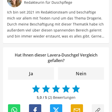
finden. Mia liebt es, sich in Inhaltsstoffe und
Redakteurin für Duschpflege
Produktversprechen hineinzudenken und diese
Ich bin seit 2021 im Redaktionsteam und beschäftige
verständlich aufzuschlüsseln. Als Ausgleich zu ihrer
mich vor allem mit Texten rund um das Thema Drogerie.
Arbeit findet Mia Ruhe im Sport und beim Lesen, und
Durch meine Beschäftigung mit dieser Thematik habe ich
außerdem beim Verfolgen ihrer Interessen an
außerdem viel über diesen spannenden Bereich gelernt
Neurowissenschaft und Spiritualität.
und bin immer wieder erstaunt, was es alles gibt. Gerne
Der Lavera-Duschgel-Vergleich ist aus unserer Sicht
lasse ich Sie an meinen Erfahrungen teilhaben. Als
besonders empfehlenswert für
Naturbewusste
und
Fachautorin für Drogerieprodukte teile ich mein Wissen
Allergiker
.
über Beauty- sowie Pflegeprodukte, Gesundheitsartikel,
Hat Ihnen dieser Lavera-Duschgel Vergleich
Haushaltswaren und vieles mehr. Meine Beiträge
gefallen?
umfassen Produktvergleiche, Tipps, Trends und
Empfehlungen, um Lesern dabei zu helfen, die besten
Ja
Nein
Produkte für ihre Bedürfnisse zu finden sowie sowohl ihre
Schönheits- als auch Pflegeroutine zu optimieren.
Der Lavera-Duschgel-Vergleich ist aus unserer Sicht
besonders empfehlenswert für
Naturbewusste
und
5,0 / 5
(2) Bewertungen
Allergiker
.