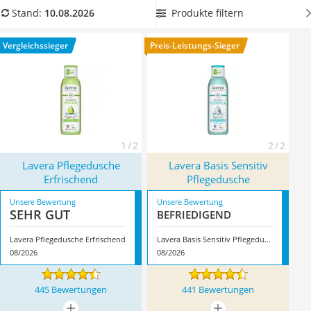
Philips-Sonicare-Zahnbürste
Lavera-Duschgel aus unserem Vergleich, das belebt und pH-
Produkte filtern
Stand:
10.08.2026
Schildkrötenhaus
neutral pflegt.
Benutzen Sie nach der Dusche ein
Lavera-Deo
.
Mineralfutter Pferd
Überzeugt hat uns hier im August 2026 besonders das
Vergleichssieger
Preis-Leistungs-Sieger
Massagegerät
Modell
Lavera Pflegedusche Erfrischend
*
mit seinen
Service
Eigenschaften.
1 / 2
2 / 2
Lavera Pflegedusche
Lavera Basis Sensitiv
Erfrischend
Pflegedusche
Unsere Bewertung
Unsere Bewertung
SEHR GUT
BEFRIE­DI­GEND
Lavera Pflegedusche Erfrischend
Lavera Basis Sensitiv Pflegedusche
08/2026
08/2026
445 Bewertungen
441 Bewertungen