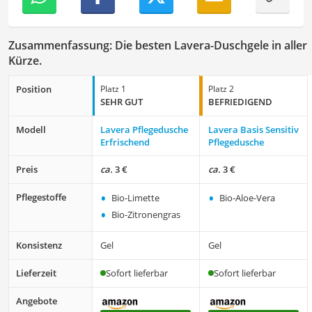
Zusammenfassung: Die besten Lavera-Duschgele in aller
Kürze.
Position
Platz 1
Platz 2
SEHR GUT
BEFRIE­DI­GEND
Modell
Lavera Pflegedusche
Lavera Basis Sensitiv
Erfrischend
Pflegedusche
Preis
ca.
3 €
ca.
3 €
•
•
Pflegestoffe
Bio-Limette
Bio-Aloe-Vera
•
Bio-Zitronengras
Konsistenz
Gel
Gel
Lieferzeit
Sofort lieferbar
Sofort lieferbar
Angebote