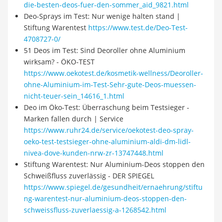
die-besten-deos-fuer-den-sommer_aid_9821.html
Deo-Sprays im Test: Nur wenige halten stand |
Stiftung Warentest
https://www.test.de/Deo-Test-
4708727-0/
51 Deos im Test: Sind Deoroller ohne Aluminium
wirksam? - ÖKO-TEST
https://www.oekotest.de/kosmetik-wellness/Deoroller-
ohne-Aluminium-im-Test-Sehr-gute-Deos-muessen-
nicht-teuer-sein_14616_1.html
Deo im Öko-Test: Überraschung beim Testsieger -
Marken fallen durch | Service
https://www.ruhr24.de/service/oekotest-deo-spray-
oeko-test-testsieger-ohne-aluminium-aldi-dm-lidl-
nivea-dove-kunden-nrw-zr-13747448.html
Stiftung Warentest: Nur Aluminium-Deos stoppen den
Schweißfluss zuverlässig - DER SPIEGEL
https://www.spiegel.de/gesundheit/ernaehrung/stiftu
ng-warentest-nur-aluminium-deos-stoppen-den-
schweissfluss-zuverlaessig-a-1268542.html