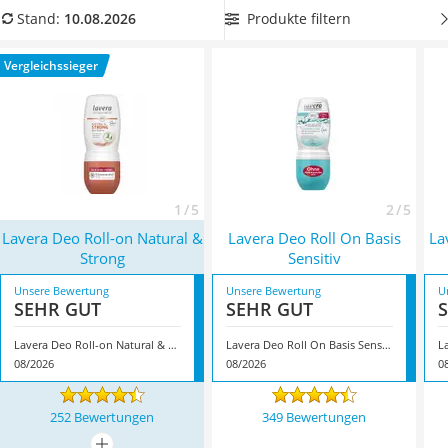
Philips-Sonicare-Zahnbürste
Anbau.
Machen Sie selbst den Test und wählen Sie jetzt
Produkte filtern
Stand:
10.08.2026
Schildkrötenhaus
einen passenden
Deoroller von Lavera ohne Alkohol, für
Mineralfutter Pferd
sensible Haut oder mit einer besonders langanhaltenden
Vergleichssieger
Massagegerät
Wirkungsdauer
aus unserem Vergleich. Naturparfum sorgt
Service
für eine zusätzliche Duftnote. Überzeugt hat uns hier im
August 2026 besonders das Modell
Lavera Deo Roll-on
Natural & Strong
*
mit seinen Eigenschaften.
1 / 5
2 / 5
Lavera Deo Roll-on Natural &
Lavera Deo Roll On Basis
La
Strong
Sensitiv
Unsere Bewertung
Unsere Bewertung
U
SEHR GUT
SEHR GUT
Lavera Deo Roll-on Natural & Strong
Lavera Deo Roll On Basis Sensitiv
08/2026
08/2026
0
252 Bewertungen
349 Bewertungen