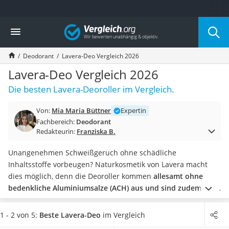
Die beliebtesten Vergleiche nach Kategorie
Vergleich
Drogerie
Inhalator
Deodorant
Lavera-Deo Vergleich 2026
Haarschneider
Rollator
Lavera-Deo Vergleich 2026
Braun Rasierer
Die besten Lavera-Deoroller im Vergleich.
Katzenklappe (Chip)
Rasierer
Von:
Mia Maria Büttner
Expertin
Masturbator
Fachbereich:
Deodorant
Massagepistole
Redakteurin:
Franziska B.
Epilierer
Reisehaartrockner
Unangenehmen Schweißgeruch ohne schädliche
Eiweißpulver
Inhaltsstoffe vorbeugen? Naturkosmetik von Lavera macht
Magnesiumpräparat
dies möglich, denn die Deoroller kommen
allesamt ohne
Katzenklappe
bedenkliche Aluminiumsalze (ACH) aus und sind zudem frei
Nackenmassagegerät
von synthetischen Duftstoffen, Silikonen, Paraffinen sowie
Zeckenschutz Katze
Mineralölen
. Gleichzeitig setzt Lavera auf hochwertige
1 - 2 von 5:
Beste Lavera-Deo
im Vergleich
leichter Haartrockner
Rohstoffe aus der Region sowie aus kontrolliert biologischem