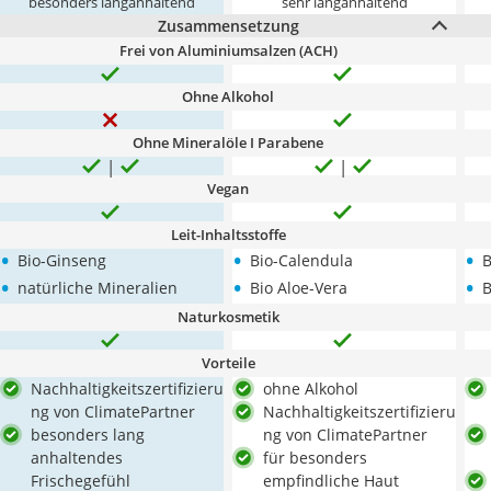
besonders langanhaltend
sehr langanhaltend
Zusammensetzung
Frei von Aluminiumsalzen (ACH)
Ohne Alkohol
Ohne Mineralöle I Parabene
Vegan
Leit-Inhaltsstoffe
•
•
•
Bio-Ginseng
Bio-Calendula
B
•
•
•
natürliche Mineralien
Bio Aloe-Vera
B
Naturkosmetik
Vorteile
Nachhaltigkeitszertifizieru
ohne Alkohol
ng von ClimatePartner
Nachhaltigkeitszertifizieru
besonders lang
ng von ClimatePartner
anhaltendes
für besonders
Frischegefühl
empfindliche Haut