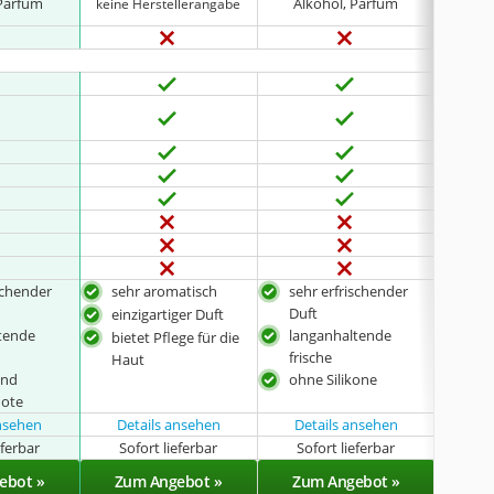
 Parfüm
Alkohol, Parfüm
keine Herstellerangabe
keine 
schender
sehr aromatisch
sehr erfrischender
sehr
Duft
einzigartiger Duft
ang
tende
langanhaltende
Hau
bietet Pflege für die
frische
Haut
und
ohne Silikone
ote
ansehen
Details ansehen
Details ansehen
eferbar
Sofort lieferbar
Sofort lieferbar
Sof
ebot »
Zum Angebot »
Zum Angebot »
Zu