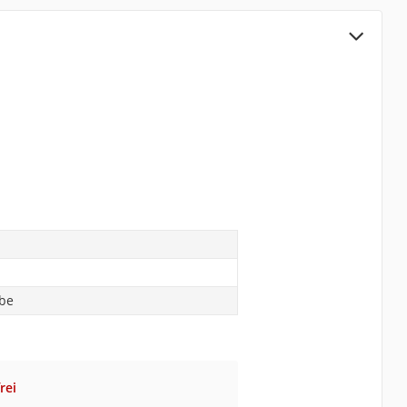
abe
rei