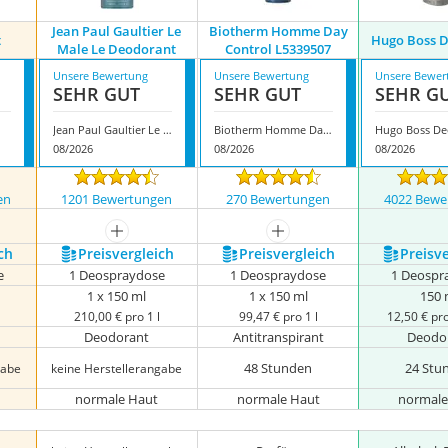
Jean Paul Gaultier Le
Biotherm ‎Homme Day
t
Hugo Boss 
Male Le Deodorant
Control L5339507
Unsere Bewertung
Unsere Bewertung
Unsere Bewer
SEHR GUT
SEHR GUT
SEHR G
Jean Paul Gaultier Le Male Le Deodorant
Biotherm ‎Homme Day Control L5339507
Hugo Boss De
08/2026
08/2026
08/2026
en
1201 Bewertungen
270 Bewertungen
4022 Bewe
nzeigen
mehr anzeigen
mehr anzeigen
ch
Preis­vergleich
Preis­vergleich
Preis­v
e
1 Deospraydose
1 Deospraydose
1 Deospr
1 x 150 ml
1 x 150 ml
150 
210,00 € pro 1 l
99,47 € pro 1 l
12,50 € pr
Deodorant
Antitranspirant
Deodo
48 Stunden
24 Stu
gabe
keine Herstellerangabe
normale Haut
normale Haut
normale