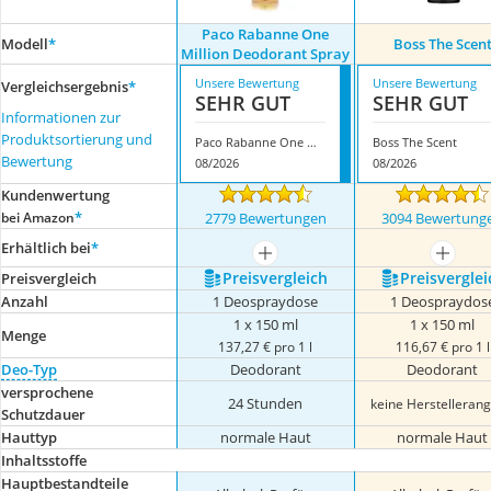
Paco Rabanne One
Modell
*
Boss The Scen
Million Deodorant Spray
Unsere Bewertung
Unsere Bewertung
Vergleichsergebnis
*
SEHR GUT
SEHR GUT
Informationen zur
Produktsortierung und
Paco Rabanne One Million Deodorant Spray
Boss The Scent
Bewertung
08/2026
08/2026
Kundenwertung
*
bei Amazon
2779 Bewertungen
3094 Bewertung
Erhältlich bei
*
mehr anzeigen
mehr a
Preis­vergleich
Preis­verglei
Preis­vergleich
Anzahl
1 Deospraydose
1 Deospraydos
1 x 150 ml
1 x 150 ml
Menge
137,27 € pro 1 l
116,67 € pro 1 l
Deo-Typ
Deodorant
Deodorant
versprochene
24 Stunden
keine Herstelleran
Schutzdauer
Hauttyp
normale Haut
normale Haut
Inhaltsstoffe
Hauptbestandteile