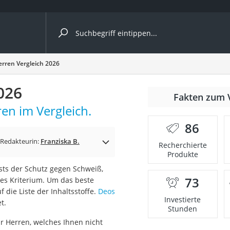
ergleiche nach Kategorie
rren Vergleich 2026
026
Fakten zum 
en im Vergleich.
86
p)
Redakteurin:
Franziska B.
Recherchierte
Produkte
ests der Schutz gegen Schweiß,
73
es Kriterium. Um das beste
 die Liste der Inhaltsstoffe.
Deos
Investierte
t.
Stunden
ür Herren, welches Ihnen nicht