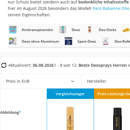
nur Schutz bietet sondern auch auf
bedenkliche Inhaltsstoffe 
Eiweißpulver
hier im August 2026 besonders das Modell
Paco Rabanne One 
Magnesiumpräpar
seinen Eigenschaften.
Katzenklappe
Antitranspirantien
Deos
Deo-Sticks
Nackenmassagege
Zeckenschutz Katz
Deos ohne Aluminium
Sport-Deos
Deo-Roll
leichter Haartrock
Philips-Sonicare-
Aktualisiert:
06.08.2026
1 - 8 von 12:
Beste Deosprays Herren
i
Schildkrötenhaus
Mineralfutter Pfer
Preis in EUR
Hersteller
Massagegerät
Vergleichssieger
Preis-Leistungs-Si
Service
Abbildung
*