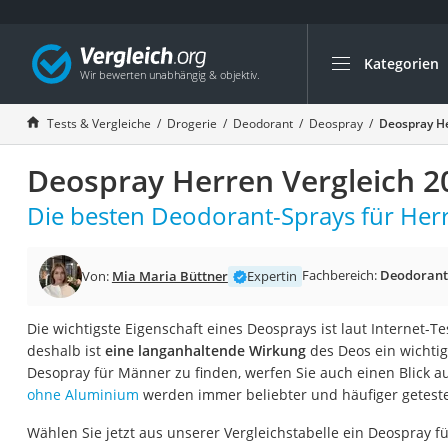
Kategorien
Die beliebtesten V
Drogerie
Tests & Vergleiche
Drogerie
Deodorant
Deospray
Deospray He
Inhalator
Deospray Herren Vergleich 2
Haarschneider
Rollator
Die besten Deodorant-Sprays für Herr
Braun Rasierer
Katzenklappe (Chi
Fachbereich:
Deodorant
Von:
Mia Maria Büttner
Expertin
Rasierer
Die wichtigste Eigenschaft eines Deosprays ist laut Internet-T
Masturbator
deshalb ist
eine langanhaltende Wirkung
des Deos ein wichtig
Massagepistole
Desopray für Männer zu finden, werfen Sie auch einen Blick auf
ohne Aluminium
werden immer beliebter und häufiger geteste
Epilierer
Reisehaartrockner
Wählen Sie jetzt aus unserer Vergleichstabelle ein Deospray f