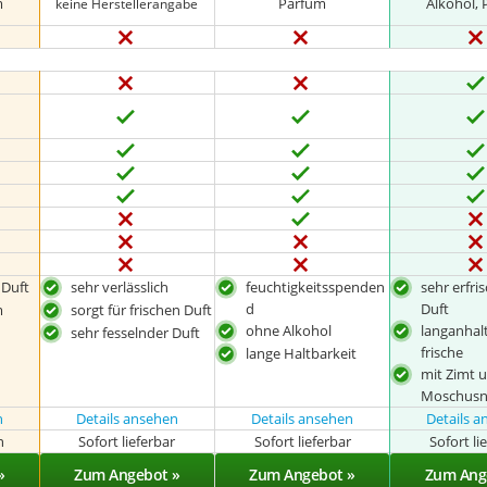
m
Parfüm
Alkohol,
keine Herstellerangabe
 Duft
sehr verlässlich
feuchtigkeitsspenden
sehr erfri
d
Duft
m
sorgt für frischen Duft
ohne Alkohol
langanhal
sehr fesselnder Duft
frische
lange Haltbarkeit
mit Zimt 
Moschusn
n
Details ansehen
Details ansehen
Details 
n
Sofort lieferbar
Sofort lieferbar
Sofort li
»
Zum Angebot »
Zum Angebot »
Zum Ang