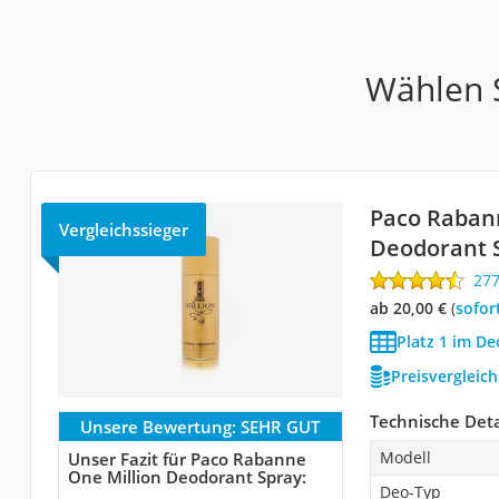
Wählen S
Paco Raban
Vergleichssieger
Deodorant 
27
ab 20,00 €
(
Sofor
Platz 1 im De
Preisvergleic
Technische Deta
Unsere Bewertung:
SEHR GUT
Modell
Unser Fazit für Paco Rabanne
One Million Deodorant Spray:
Deo-Typ