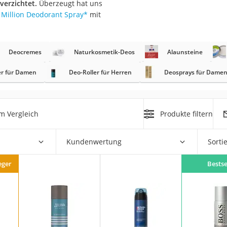
verzichtet.
Überzeugt hat uns
Million Deodorant Spray
*
mit
at
Deocremes
Naturkosmetik-Deos
Alaunsteine
rät
e
er für Damen
Deo-Roller für Herren
Deosprays für Dame
ner
Zahnbürste
m Vergleich
Produkte filtern
d
Kundenwertung
Sorti
eger
Bestse