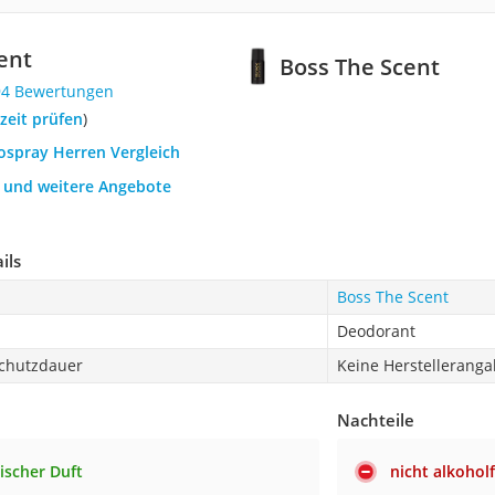
ent
Boss The Scent
94 Bewertungen
rzeit prüfen
)
ospray Herren Vergleich
h und weitere Angebote
ils
Boss The Scent
Deodorant
chutzdauer
Keine Herstellerang
Nachteile
ischer Duft
nicht alkoholf