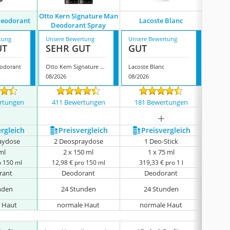
Otto Kern Signature Man
Axe 
Deodorant
Lacoste Blanc
Deodorant Spray
C
tung
Unsere Bewertung
Unsere Bewertung
Unsere
UT
SEHR GUT
GUT
GUT
odorant
Otto Kern Signature Man Deodorant Spray
Lacoste Blanc
08/2026
08/2026
08/202
rtungen
411 Bewertungen
181 Bewertungen
181
mehr anzeigen
ergleich
Preis­vergleich
Preis­vergleich
P
aydose
2 Deospraydose
1 Deo-Stick
6 D
ml
2 x 150 ml
1 x 75 ml
o 150 ml
12,98 € pro 150 ml
319,33 € pro 1 l
29
rant
Deodorant
Deodorant
nden
24 Stunden
24 Stunden
keine 
 Haut
normale Haut
normale Haut
no