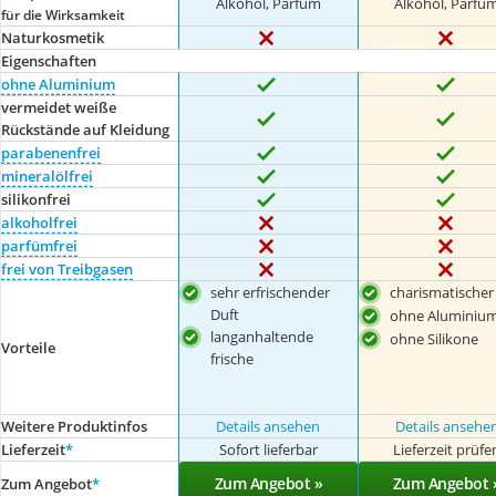
Alkohol, Parfüm
Alkohol, Parfü
für die Wirksamkeit
Naturkosmetik
Eigenschaften
ohne Aluminium
vermeidet weiße
Rückstände auf Kleidung
parabenenfrei
mineralölfrei
silikonfrei
alkoholfrei
parfümfrei
frei von Treibgasen
sehr erfrischender
charismatischer
Duft
ohne Aluminiu
langanhaltende
ohne Silikone
Vorteile
frische
Weitere Produktinfos
Details ansehen
Details ansehe
Lieferzeit
*
Sofort lieferbar
Lieferzeit prüfe
Zum Angebot »
Zum Angebot 
Zum Angebot
*