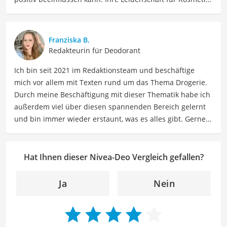
hat sie durch ihre Ausbildung zur staatlich geprüften
Kosmetikerin vertieft und professionalisiert und berät
nun Menschen dabei, die richtigen Produkte für sie zu
Franziska B.
finden. Mia liebt es, sich in Inhaltsstoffe und
Redakteurin für Deodorant
Produktversprechen hineinzudenken und diese
Ich bin seit 2021 im Redaktionsteam und beschäftige
verständlich aufzuschlüsseln. Als Ausgleich zu ihrer
mich vor allem mit Texten rund um das Thema Drogerie.
Arbeit findet Mia Ruhe im Sport und beim Lesen, und
Durch meine Beschäftigung mit dieser Thematik habe ich
außerdem beim Verfolgen ihrer Interessen an
außerdem viel über diesen spannenden Bereich gelernt
Neurowissenschaft und Spiritualität.
und bin immer wieder erstaunt, was es alles gibt. Gerne
Der Nivea-Deo-Vergleich ist aus unserer Sicht besonders
lasse ich Sie an meinen Erfahrungen teilhaben. Als
empfehlenswert für
Hygienebewusste
.
Fachautorin für Drogerieprodukte teile ich mein Wissen
über Beauty- sowie Pflegeprodukte, Gesundheitsartikel,
Hat Ihnen dieser Nivea-Deo Vergleich gefallen?
Haushaltswaren und vieles mehr. Meine Beiträge
umfassen Produktvergleiche, Tipps, Trends und
Ja
Nein
Empfehlungen, um Lesern dabei zu helfen, die besten
Produkte für ihre Bedürfnisse zu finden sowie sowohl ihre
Schönheits- als auch Pflegeroutine zu optimieren.