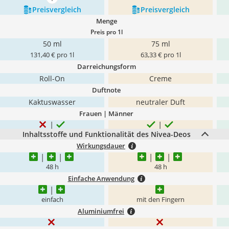
mehr anzeigen
Preis­vergleich
Preis­vergleich
Menge
Preis pro 1l
50 ml
75 ml
131,40 € pro 1l
63,33 € pro 1l
Darreichungsform
Roll-On
Creme
Duftnote
Kaktuswasser
neutraler Duft
Frauen | Männer
Inhaltsstoffe und Funktionalität des Nivea-Deos
Wirkungsdauer
48 h
48 h
Einfache Anwendung
einfach
mit den Fingern
Aluminiumfrei