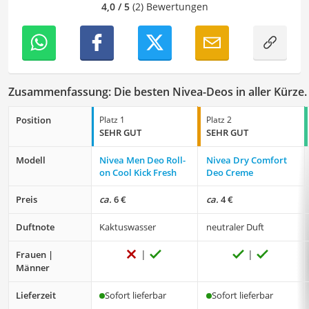
Der Nivea-Deo-Vergleich ist aus unserer Sicht besonders
4,0 / 5
(2) Bewertungen
empfehlenswert für
Hygienebewusste
.
Zusammenfassung: Die besten Nivea-Deos in aller Kürze.
Position
Platz 1
Platz 2
SEHR GUT
SEHR GUT
Modell
Nivea Men Deo Roll-
Nivea Dry Comfort
on Cool Kick Fresh
Deo Creme
Preis
ca.
6 €
ca.
4 €
Duftnote
Kaktuswasser
neutraler Duft
Frauen |
Männer
Lieferzeit
Sofort lieferbar
Sofort lieferbar