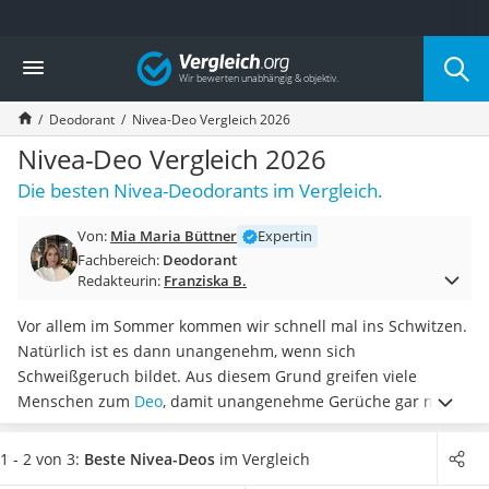
Die beliebtesten Vergleiche nach Kategorie
Vergleich
Drogerie
Inhalator
Deodorant
Nivea-Deo Vergleich 2026
Haarschneider
Rollator
Nivea-Deo Vergleich 2026
Braun Rasierer
Die besten Nivea-Deodorants im Vergleich.
Katzenklappe (Chip)
Rasierer
Von:
Mia Maria Büttner
Expertin
Masturbator
Fachbereich:
Deodorant
Massagepistole
Redakteurin:
Franziska B.
Epilierer
Reisehaartrockner
Vor allem im Sommer kommen wir schnell mal ins Schwitzen.
Eiweißpulver
Natürlich ist es dann unangenehm, wenn sich
Magnesiumpräparat
Schweißgeruch bildet. Aus diesem Grund greifen viele
Katzenklappe
Menschen zum
Deo
, damit unangenehme Gerüche gar nicht
Nackenmassagegerät
erst entstehen können. Tests im Internet haben gezeigt, dass
Zeckenschutz Katze
Nivea-Deos mit
neutralen Düften hervorragend geeignet
1 - 2 von 3:
Beste Nivea-Deos
im Vergleich
leichter Haartrockner
sind, um den Geruch Ihres Parfums nicht zu verfälschen.