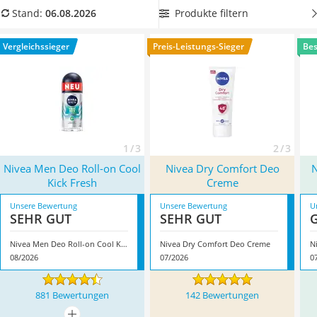
Philips-Sonicare-Zahnbürste
Leiden Sie unter sensibler Haut? Dann wählen Sie jetzt ein
Produkte filtern
Stand:
06.08.2026
Schildkrötenhaus
Nivea-Deo aus unserer Vergleichstabelle,
welches ohne
Mineralfutter Pferd
Alkohol auskommt,
um die empfindliche Achselhaut nicht
Vergleichssieger
Preis-Leistungs-Sieger
Bes
Massagegerät
unnötig zu reizen. Überzeugt hat uns hier im August 2026
Service
besonders das Modell
Nivea Men Deo Roll-on Cool Kick
Fresh
*
mit seinen Eigenschaften.
1 / 3
2 / 3
Nivea Men Deo Roll-on Cool
Nivea Dry Comfort Deo
N
Kick Fresh
Creme
Unsere Bewertung
Unsere Bewertung
U
SEHR GUT
SEHR GUT
Nivea Men Deo Roll-on Cool Kick Fresh
Nivea Dry Comfort Deo Creme
N
08/2026
07/2026
0
881 Bewertungen
142 Bewertungen