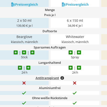
mehr anzeigen
Preis­vergleich
Preis­vergleich
Menge
Preis je l
2 x 50 ml
6 x 150 ml
139,90 € je l
34,99 € je l
Duftsorte
Bearglove
Whitewater
klassisch, männlich
klassisch, männlich
Sparsames Auftragen
Stick
Spray
Langanhaltend
24 h
24 h
Antitranspirant
Aluminiumfrei
Ohne weiße Rückstände