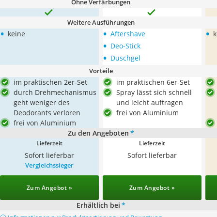
Ohne Verfärbungen
Weitere Ausführungen
•
•
•
keine
Aftershave
k
•
Deo-Stick
•
Duschgel
Vorteile
im praktischen 2er-Set
im praktischen 6er-Set
durch Drehmechanismus
Spray lässt sich schnell
geht weniger des
und leicht auftragen
Deodorants verloren
frei von Aluminium
frei von Aluminium
Zu den Angeboten
*
Lieferzeit
Lieferzeit
Sofort lieferbar
Sofort lieferbar
Vergleichssieger
Zum Angebot »
Zum Angebot »
Erhältlich bei
*