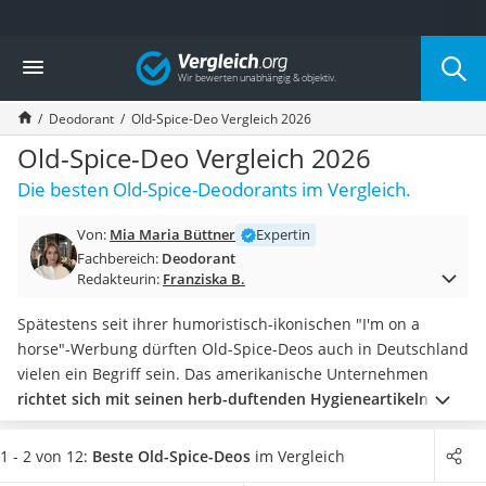
Die beliebtesten Vergleiche nach Kategorie
Vergleich
Drogerie
Inhalator
Deodorant
Old-Spice-Deo Vergleich 2026
Haarschneider
Rollator
Old-Spice-Deo Vergleich 2026
Braun Rasierer
Die besten Old-Spice-Deodorants im Vergleich.
Katzenklappe (Chip)
Rasierer
Von:
Mia Maria Büttner
Expertin
Masturbator
Fachbereich:
Deodorant
Massagepistole
Redakteurin:
Franziska B.
Epilierer
Reisehaartrockner
Spätestens seit ihrer humoristisch-ikonischen "I'm on a
Eiweißpulver
horse"-Werbung dürften Old-Spice-Deos auch in Deutschland
Magnesiumpräparat
vielen ein Begriff sein. Das amerikanische Unternehmen
Katzenklappe
richtet sich mit seinen herb-duftenden Hygieneartikeln
Nackenmassagegerät
vorwiegend an Männer
und überzeugt durch langanhaltende
Zeckenschutz Katze
Frische.
Verschiedene Online-Tests zeigen, dass die Deos als
1 - 2 von 12:
Beste Old-Spice-Deos
im Vergleich
leichter Haartrockner
Bodyspray oder
Deo-Stick
erhältlich sind. Wählen Sie jetzt ein