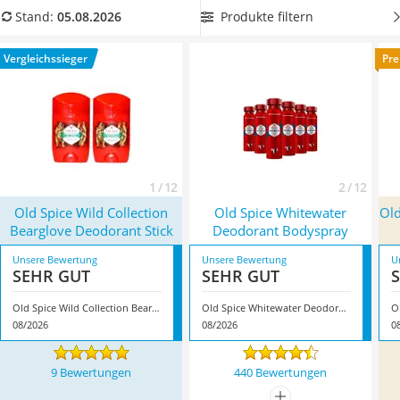
Philips-Sonicare-Zahnbürste
Old-Spice-Deo im praktischen 6er-Set aus der
Produkte filtern
Stand:
05.08.2026
Schildkrötenhaus
Vergleichstabelle,
um von einem besseren Preis-Mengen-
Mineralfutter Pferd
Verhältnis zu profitieren.
Überzeugt hat uns hier im August
Vergleichssieger
Pre
Massagegerät
2026 besonders das Modell
Old Spice Wild Collection
Service
Bearglove Deodorant Stick
*
mit seinen Eigenschaften.
1 / 12
2 / 12
Old Spice Wild Collection
Old Spice Whitewater
Old
Bearglove Deodorant Stick
Deodorant Bodyspray
Unsere Bewertung
Unsere Bewertung
U
SEHR GUT
SEHR GUT
Old Spice Wild Collection Bearglove Deodorant Stick
Old Spice Whitewater Deodorant Bodyspray
08/2026
08/2026
0
9 Bewertungen
440 Bewertungen