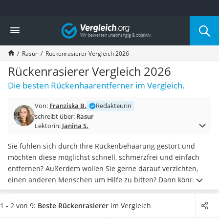
Die beliebtesten Vergleiche nach Kategorie
Vergleich
Drogerie
Inhalator
Rasur
Rückenrasierer Vergleich 2026
Haarschneider
Rollator
Rückenrasierer Vergleich 2026
Braun Rasierer
Die besten Rückenhaarentferner im Vergleich.
Katzenklappe (Chip)
Rasierer
Von:
Franziska B.
Redakteurin
Masturbator
schreibt über:
Rasur
Massagepistole
Lektorin:
Janina S.
Epilierer
Reisehaartrockner
Sie fühlen sich durch Ihre Rückenbehaarung gestört und
Eiweißpulver
möchten diese möglichst schnell, schmerzfrei und einfach
Magnesiumpräparat
entfernen? Außerdem wollen Sie gerne darauf verzichten,
Katzenklappe
einen anderen Menschen um Hilfe zu bitten? Dann könnte
Nackenmassagegerät
ein Rückenrasierer die geeignete Wahl für Sie sein. Die
Zeckenschutz Katze
praktischen Helfer
unterstützen Sie dank langem Griff bei
1 - 2 von 9:
Beste Rückenrasierer
im Vergleich
leichter Haartrockner
der Haarentfernung
auf Schultern, oberem und unterem