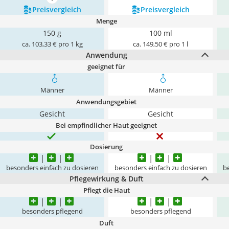
mehr anzeigen
Preis­vergleich
Preis­vergleich
Menge
150 g
100 ml
ca. 103,33 € pro 1 kg
ca. 149,50 € pro 1 l
Anwendung
geeignet für
Männer
Männer
Anwendungsgebiet
Gesicht
Gesicht
Bei empfindlicher Haut geeignet
Dosierung
besonders einfach zu dosieren
besonders einfach zu dosieren
be
Pflegewirkung & Duft
Pflegt die Haut
besonders pflegend
besonders pflegend
Duft