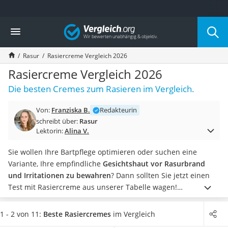
Die beliebtesten Vergleiche nach Kategorie
Vergleich
Drogerie
Inhalator
Rasur
Rasiercreme Vergleich 2026
Haarschneider
Rollator
Rasiercreme Vergleich 2026
Braun Rasierer
Die besten Cremes zum Rasieren im Vergleich.
Katzenklappe (Chip)
Rasierer
Von:
Franziska B.
Redakteurin
Masturbator
schreibt über:
Rasur
Massagepistole
Lektorin:
Alina V.
Epilierer
Reisehaartrockner
Sie wollen Ihre Bartpflege optimieren oder suchen eine
Eiweißpulver
Variante, Ihre empfindliche
Gesichtshaut vor Rasurbrand
Magnesiumpräparat
und Irritationen zu bewahren
? Dann sollten Sie jetzt einen
Katzenklappe
Test mit Rasiercreme aus unserer Tabelle wagen!
Nackenmassagegerät
Rasiercreme
verbessert die Gleitfähigkeit Ihrer Rasierklingen
Zeckenschutz Katze
und erleichtert Ihnen so die Rasur. Achten Sie besonders auf
1 - 2 von 11:
Beste Rasiercremes
im Vergleich
leichter Haartrockner
die Inhaltsstoffe. Wenn Sie zu einer trockenen und