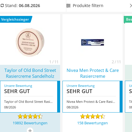
Philips-Sonicare-Zahnbürste
empfindlichen Haut neigen, sollten Sie
auf natürliche
Produkte filtern
Stand:
06.08.2026
Schildkrötenhaus
Duftstoffe setzen und Alkohol vermeiden
.
Welche Produkte
Mineralfutter Pferd
Sie künftig in Ihre Pflegeroutine einbauen sollten, zeigt Ihnen
Vergleichssieger
Bes
Massagegerät
unsere ausführliche Produkttabelle. Überzeugt hat uns hier
Service
im August 2026 besonders das Modell
Taylor of Old Bond
Street Rasiercreme Sandelholz
*
mit seinen Eigenschaften.
1 / 11
2 / 11
Taylor of Old Bond Street
Nivea Men Protect & Care
Rasiercreme Sandelholz
Rasiercreme
Unsere Bewertung
Unsere Bewertung
U
SEHR GUT
SEHR GUT
Taylor of Old Bond Street Rasiercreme Sandelholz
Nivea Men Protect & Care Rasiercreme
T
08/2026
08/2026
0
19892 Bewertungen
158 Bewertungen