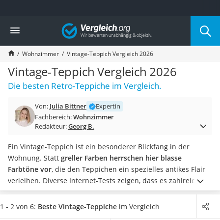
Die beliebtesten Vergleiche nach Kategorie
Vergleich
Wohnen
Matratzen-Topper
Wohnzimmer
Vintage-Teppich Vergleich 2026
Matratzen
Konferenzlautsprecher
Vintage-Teppich Vergleich 2026
Tageslichtlampe
Die besten Retro-Teppiche im Vergleich.
Badlüfter
Ergonomischer Bürostuhl
Von:
Julia Bittner
Expertin
Bürohocker
Fachbereich:
Wohnzimmer
Außenleuchte mit Kamera
Redakteur:
Georg B.
Ozongeneratoren
Akku-Tischlampe
Ein Vintage-Teppich ist ein besonderer Blickfang in der
Konferenzmikrofon
Wohnung. Statt
greller Farben herrschen hier blasse
Klappmatratze
Farbtöne vor
, die den Teppichen ein spezielles antikes Flair
Duschkopf mit Kalkfilter
verleihen. Diverse Internet-Tests zeigen, dass es zahlreiche
Aktenvernichter Sicherheitsstufe 4
Größen, Formen, Musterungen und Farben von Vintage-
Bettgitter
Teppichen gibt.
Vintage-Teppiche sind auch für die Terrasse
1 - 2 von 6:
Beste Vintage-Teppiche
im Vergleich
Spannbettlaken
erhältlich. Wählen Sie jetzt aus
unserer Vergleichstabelle