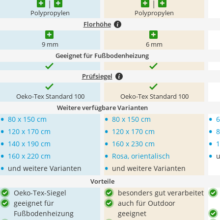
Polypropylen
Polypropylen
Florhöhe
9 mm
6 mm
Geeignet für Fußbodenheizung
Prüfsiegel
Oeko-Tex Standard 100
Oeko-Tex Standard 100
Weitere verfügbare Varianten
•
•
•
80 x 150 cm
80 x 150 cm
6
•
•
•
120 x 170 cm
120 x 170 cm
8
•
•
•
140 x 190 cm
160 x 230 cm
1
•
•
•
160 x 220 cm
Rosa, orientalisch
u
•
•
und weitere Varianten
und weitere Varianten
Vorteile
Oeko-Tex-Siegel
besonders gut verarbeitet
geeignet für
auch für Outdoor
Fußbodenheizung
geeignet