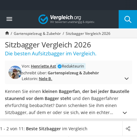
Die beliebtesten Vergleiche nach Kategorie
Vergleich
Freizeit & Sport
Gartentrampolin
Gartenspielzeug & Zubehör
Sitzbagger Vergleich 2026
Trampolin
Metalldetektor
Sitzbagger Vergleich 2026
Eufab-Fahrradträger
Die besten Aufsitzbagger im Vergleich.
Trampolin 366 cm
Fahrradschloss
Von:
Henriette Ast
Redakteurin
Aluminium-Koffer
schreibt über:
Gartenspielzeug & Zubehör
Futterboot
Lektorin:
Nele B.
Air Bike
E-Bike-Dreirad
Kennen Sie einen
kleinen Baggerfan, der bei jeder Baustelle
Trekkingschuhe Herren
staunend vor dem Bagger steht
und den Baggerfahrer
Reisetasche mit Rollen
ehrfürchtig beobachtet? Dann schenken Sie ihm einen
Klimmzugstation
Sitzbagger, auf dem er oder sie sich, wie ein echter
Koffer
Baggerfahrer bzw. eine echte Baggerfahrerin fühlt.
In Online-
Nachtsichtgerät
Tests werden regelmäßig
Sitzbagger aus Kunststoff und
1 - 2 von 11:
Beste Sitzbagger
im Vergleich
Faltschloss
Metall
getestet. Viele Modelle haben einen drehbaren