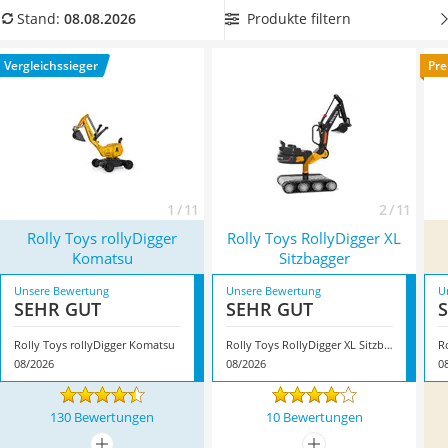
Handgepäck-Koffer
Baggeraufsatz, aber nur bei einigen von ihnen ist der
Produkte filtern
Stand:
08.08.2026
Vibrationsplatte
Baggeraufsatz auch arretierbar. Unterschiede gibt es auch
Wanderschuhe Herren
hinsichtlich der Ausstattung mit Rädern. Für ein möglichst
Vergleichssieger
Pre
Sicherheitsweste Reiten
realistisches Baggerabenteuer, entscheiden Sie sich für einen
Service
draußen nutzbaren Sitzbagger
. Überzeugt hat uns hier im
August 2026 besonders das Modell
Rolly Toys rollyDigger
Komatsu
*
mit seinen Eigenschaften.
1 / 11
2 / 11
Rolly Toys rollyDigger
Rolly Toys RollyDigger XL
Komatsu
Sitzbagger
Unsere Bewertung
Unsere Bewertung
U
SEHR GUT
SEHR GUT
Rolly Toys rollyDigger Komatsu
Rolly Toys RollyDigger XL Sitzbagger
08/2026
08/2026
0
130 Bewertungen
10 Bewertungen