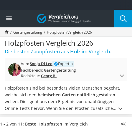
Die beliebtesten Vergleiche nach Kategorie
Vergleich
Baumarkt
Tresor feuerfest
Gartengestaltung
Holzpfosten Vergleich 2026
Makita-Akku-Rasenmäher
Kappsäge
Holzpfosten Vergleich 2026
Smartes Türschloss
Die besten Zaunpfosten aus Holz im Vergleich.
Akku-Rasentrimmer
Feuchtigkeitsmessgerät
Von:
Sonja Di Leo
Expertin
Split-Klimaanlage 2 Innengeräte
Fachbereich:
Gartengestaltung
Pelletofen
Redakteur:
Georg B.
Bohrmaschine
Tiefbrunnenpumpe
Holzpfosten sind bei besonders vielen Menschen begehrt,
Fliesenschneider
welche sich den
heimischen Garten natürlich gestalten
Hochdruckreiniger
wollen. Dies geht aus dem Ergebnis von unabhängigen
Doppelschleifer
Online-Tests hervor. Wenn Sie den Pfosten zusätzliche
Überwachungskamera
Stabilität verleihen wollen, empfiehlt sich der passende
Benzinrasenmäher mit Elektrostart
Pfostenträger
dazu. Dieser lässt sich mit wenigen
1 - 2 von 11:
Beste Holzpfosten
im Vergleich
Akku-Laubsauger
Handwerksgriffen an dem Pfosten befestigen.
Wählen Sie