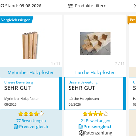
Löschdecke
jetzt aus unserer Produkttabelle Ihre
Holzpfosten mit einem
Produkte filtern
Stand:
09.08.2026
Multimeter
besonders großen Durchmesser
, um den geplanten
Winterharte Palmen
Gartenzaun besonders robust erbauen zu können. Überzeugt
Vergleichssieger
Pre
Gasdurchlauferhitzer
hat uns hier im August 2026 besonders das Modell
Mytimber
Service
Holzpfosten
*
mit seinen Eigenschaften.
1 / 11
2 / 11
Mytimber Holzpfosten
Lärche Holzpfosten
Unsere Bewertung
Unsere Bewertung
U
SEHR GUT
SEHR GUT
Mytimber Holzpfosten
Lärche Holzpfosten
H
08/2026
08/2026
0
77 Bewertungen
21 Bewertungen
Preis­vergleich
Preis­vergleich
Ratenzahlung