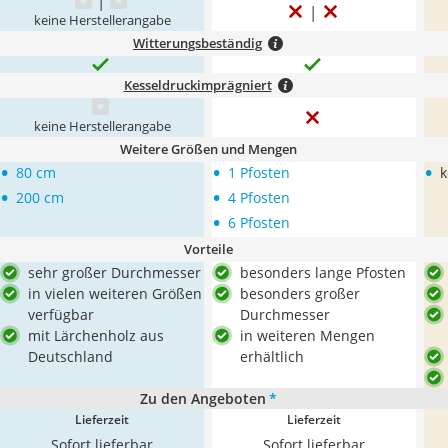
keine Herstellerangabe
Witterungsbeständig
Kesseldruckimprägniert
keine Herstellerangabe
Weitere Größen und Mengen
•
•
•
80 cm
1 Pfosten
k
•
•
200 cm
4 Pfosten
•
6 Pfosten
Vorteile
sehr großer Durchmesser
besonders lange Pfosten
in vielen weiteren Größen
besonders großer
verfügbar
Durchmesser
mit Lärchenholz aus
in weiteren Mengen
Deutschland
erhältlich
Zu den Angeboten
*
Lieferzeit
Lieferzeit
Sofort lieferbar
Sofort lieferbar