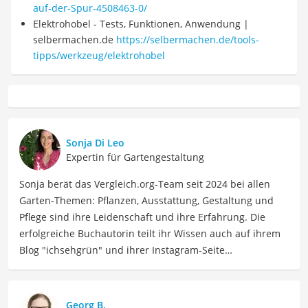
auf-der-Spur-4508463-0/
Elektrohobel - Tests, Funktionen, Anwendung |
selbermachen.de
https://selbermachen.de/tools-
tipps/werkzeug/elektrohobel
Sonja Di Leo
Expertin für Gartengestaltung
Sonja berät das Vergleich.org-Team seit 2024 bei allen
Garten-Themen: Pflanzen, Ausstattung, Gestaltung und
Pflege sind ihre Leidenschaft und ihre Erfahrung. Die
erfolgreiche Buchautorin teilt ihr Wissen auch auf ihrem
Blog "ichsehgrün" und ihrer Instagram-Seite
@ichsehgruen mit ihren Leser:innen. Sie hat ihren Garten
erst mal kaputtgepflegt, bevor sie bei Null angefangen
und den Garten neu angelegt hat. Inzwischen hat Sie zwei
Georg B.