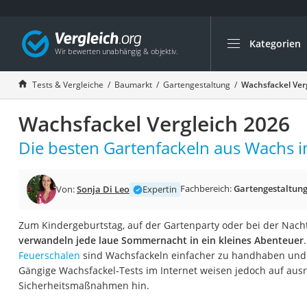
Kategorien
Die beliebtesten V
Baumarkt
Tests & Vergleiche
Baumarkt
Gartengestaltung
Wachsfackel Ver
Tresor feuerfest
Wachsfackel Vergleich 2026
Makita-Akku-Rase
Kappsäge
Die besten Gartenfackeln aus Wachs i
Smartes Türschlos
Akku-Rasentrimm
Fachbereich:
Gartengestaltun
Von:
Sonja Di Leo
Expertin
Feuchtigkeitsmess
Zum Kindergeburtstag, auf der Gartenparty oder bei der Nac
Split-Klimaanlage 
verwandeln jede laue Sommernacht in ein kleines Abenteuer
Pelletofen
Feuerschalen
sind Wachsfackeln einfacher zu handhaben und la
Gängige Wachsfackel-Tests im Internet weisen jedoch auf aus
Bohrmaschine
Sicherheitsmaßnahmen hin.
Tiefbrunnenpump