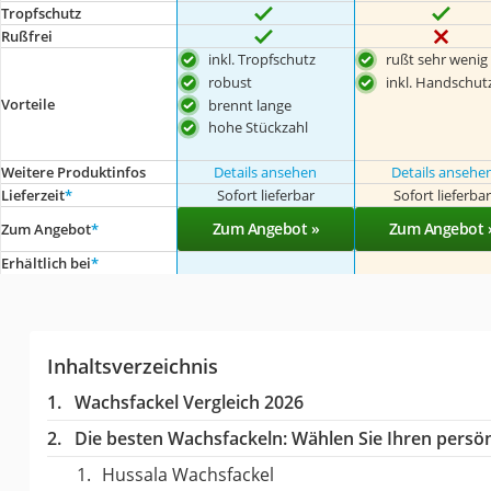
Tropfschutz
Rußfrei
inkl. Tropfschutz
rußt sehr wenig
robust
inkl. Handschut
Vorteile
brennt lange
hohe Stückzahl
Weitere Produktinfos
Details ansehen
Details ansehe
Lieferzeit
*
Sofort lieferbar
Sofort lieferba
Zum Angebot »
Zum Angebot 
Zum Angebot
*
Erhältlich bei
*
Inhaltsverzeichnis
Wachsfackel Vergleich 2026
Die besten Wachsfackeln:
Wählen Sie Ihren persönl
Hussala Wachsfackel