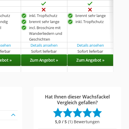
fschutz
inkl. Tropfschutz
brennt sehr lange
mit
ändig
brennt sehr lange
inkl. Tropfschutz
l
incl. Broschüre mit
Wanderliedern und
Geschichten
ansehen
Details ansehen
Details ansehen
Det
eferbar
Sofort lieferbar
Sofort lieferbar
Sof
ebot »
Zum Angebot »
Zum Angebot »
Zu
Hat Ihnen dieser Wachsfackel
Vergleich gefallen?
5,0 / 5
(1) Bewertungen