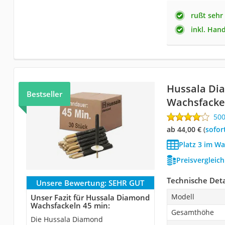
rußt sehr
inkl. Han
Hussala Di
Bestseller
Wachsfacke
50
ab 44,00 €
(
Sofor
Platz 3 im Wa
Preisvergleic
Technische Deta
Unsere Bewertung:
SEHR GUT
Modell
Unser Fazit für Hussala Diamond
Wachsfackeln 45 min:
Gesamthöhe
Die Hussala Diamond