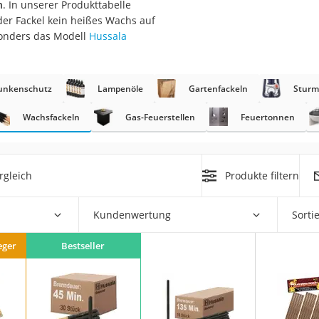
n
. In unserer Produkttabelle
der Fackel kein heißes Wachs auf
r
sonders das Modell
Hussala
mera
Funkenschutz
Lampenöle
Gartenfackeln
Sturm
mit Elektrostart
Wachsfackeln
Gas-Feuerstellen
Feuertonnen
rgleich
Produkte filtern
en
zer
Kundenwertung
Sorti
eger
Bestseller