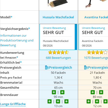
Modell
*
Hussala Wachsfackel
Avantina Facke
Unsere Bewertung
Unsere Bewertung
Vergleichsergebnis
*
SEHR GUT
SEHR GUT
Informationen zur
Produktsortierung und
Hussala Wachsfackel
Avantina Fackeln
Bewertung
08/2026
08/2026
Kundenwertung
*
bei Amazon
688 Bewertungen
1070 Bewertung
Erhältlich bei
*
Preis­vergleich
Preis­verglei
Preis­vergleich
Inhalt
50 Fackeln
21 Fackeln
Preis pro Fackel
1,36 €
1,80 €
Brennmaterial
Wachs
Wachs
Gesamthöhe
65 cm
70 cm
Brenndauer
90 min
80 min
Lange Grifffläche
13 cm
12 cm