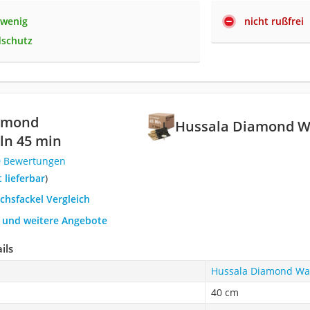
 wenig
nicht rußfrei
dschutz
amond
Hussala Diamond W
ln 45 min
0 Bewertungen
t lieferbar
)
chsfackel Vergleich
h und weitere Angebote
ils
Hussala Diamond Wa
40 cm