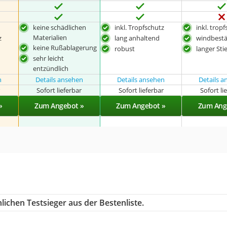
keine schädlichen
inkl. Tropfschutz
inkl. trop
Materialien
z
lang anhaltend
windbest
keine Rußablagerung
robust
langer Stie
sehr leicht
entzündlich
n
Details ansehen
Details ansehen
Details 
r
Sofort lieferbar
Sofort lieferbar
Sofort li
»
Zum Angebot »
Zum Angebot »
Zum Ang
ichen Testsieger aus der Bestenliste.