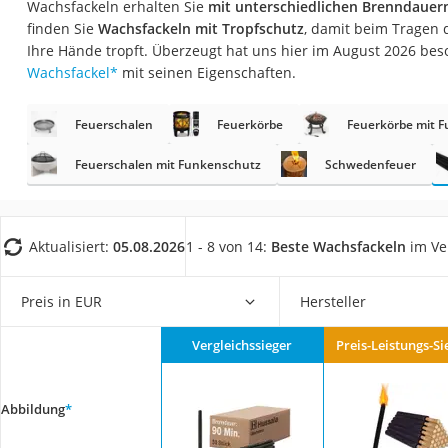
Wachsfackeln erhalten Sie
mit unterschiedlichen Brenndauer
Fliesenschneider
finden Sie
Wachsfackeln mit Tropfschutz
, damit beim Tragen 
Hochdruckreinige
Ihre Hände tropft. Überzeugt hat uns hier im August 2026 be
Wachsfackel
*
mit seinen Eigenschaften.
Doppelschleifer
Überwachungska
Feuerschalen
Feuerkörbe
Feuerkörbe mit 
Benzinrasenmäher 
Feuerschalen mit Funkenschutz
Schwedenfeuer
Akku-Laubsauger
Löschdecke
Multimeter
Aktualisiert:
05.08.2026
1 - 8 von 14:
Beste Wachsfackeln
im Ve
Winterharte Palm
Preis in EUR
Hersteller
Gasdurchlauferhit
Service
Vergleichssieger
Preis-Leistungs-Si
Abbildung
*