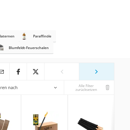
laternen
Paraffinöle
Blumfeldt-Feuerschalen
Alle Filter
eren nach
zurücksetzen