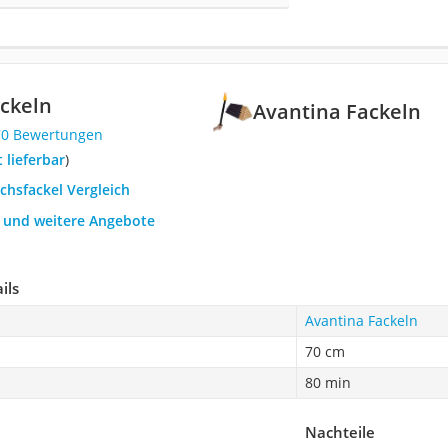
ckeln
Avantina Fackeln
70 Bewertungen
t lieferbar
)
chsfackel Vergleich
h und weitere Angebote
ils
Avantina Fackeln
70 cm
80 min
Nachteile