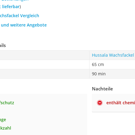
t lieferbar
)
chsfackel Vergleich
h und weitere Angebote
ils
Hussala Wachsfackel
65 cm
90 min
Nachteile
fschutz
enthält chem
nge
kzahl