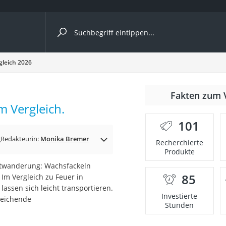
ergleiche nach Kategorie
gleich 2026
nmäher
Fakten zum 
m Vergleich.
s
101
er
g
Redakteurin:
Monika Bremer
Recherchierte
Produkte
gerät
htwanderung: Wachsfackeln
2 Innengeräte
85
. Im Vergleich zu Feuer in
ssen sich leicht transportieren.
Investierte
reichende
Stunden
e