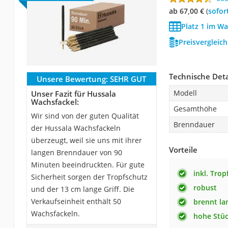
ab 67,00 €
(
Sofor
Platz 1 im Wa
Preisvergleic
Technische Deta
Unsere Bewertung:
SEHR GUT
Modell
Unser Fazit für Hussala
Wachsfackel:
Gesamthöhe
Wir sind von der guten Qualität
Brenndauer
der Hussala Wachsfackeln
überzeugt, weil sie uns mit ihrer
Vorteile
langen Brenndauer von 90
Minuten beeindruckten. Für gute
inkl. Trop
Sicherheit sorgen der Tropfschutz
robust
und der 13 cm lange Griff. Die
Verkaufseinheit enthält 50
brennt la
Wachsfackeln.
hohe Stüc