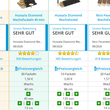
Hussala Diamond
Hussala Diamond
Nico Feu
ln
Wachsfackeln 45 min
Wachsfackel
Wachsfa
Unsere Bewertung
Unsere Bewertung
Unsere Bewer
SEHR GUT
SEHR GUT
SEHR G
Hussala Diamond Wachsfackeln 45 min
Hussala Diamond Wachsfackel
08/2026
08/2026
08/2026
en
500 Bewertungen
385 Bewertungen
418 Bewe
ch
Preis­vergleich
Preis­vergleich
Preis­v
30 Fackeln
10 Fackeln
20 Fac
1,50 €
3,00 €
1,57
Wachs
Wachs
Wac
40 cm
86 cm
59 
45 min
135 min
60 m
13 cm
13 cm
14 