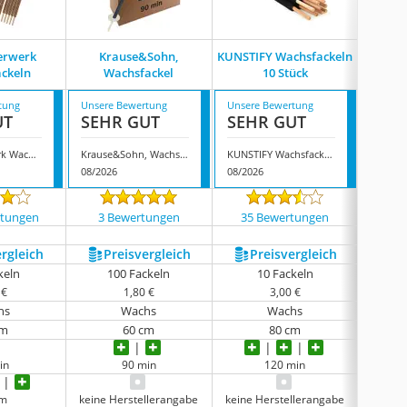
Nic
erwerk
Krause&Sohn,
KUNSTIFY Wachsfackeln
H
ckeln
Wachsfackel
10 Stück
Wa
tung
Unsere Bewertung
Unsere Bewertung
Unsere
UT
SEHR GUT
SEHR GUT
SEH
Nico Feuerwerk Wachsfackeln
Krause&Sohn, Wachsfackel
KUNSTIFY Wachsfackeln 10 Stück
08/2026
08/2026
08/202
rtungen
3 Bewertungen
35 Bewertungen
418
ergleich
Preis­vergleich
Preis­vergleich
P
keln
100 Fackeln
10 Fackeln
 €
1,80 €
3,00 €
hs
Wachs
Wachs
cm
60 cm
80 cm
in
90 min
120 min
cm
keine Herstellerangabe
keine Herstellerangabe
keine 