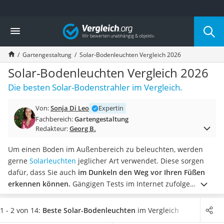
Die beliebtesten Vergleiche nach Kategorie
Vergleich
Baumarkt
Tresor feuerfest
Gartengestaltung
Solar-Bodenleuchten Vergleich 2026
Makita-Akku-Rasenmäher
Kappsäge
Solar-Bodenleuchten Vergleich 2026
Smartes Türschloss
Die besten Solar-Bodenstrahler im Vergleich.
Akku-Rasentrimmer
Feuchtigkeitsmessgerät
Von:
Sonja Di Leo
Expertin
Split-Klimaanlage 2 Innengeräte
Fachbereich:
Gartengestaltung
Pelletofen
Redakteur:
Georg B.
Bohrmaschine
Tiefbrunnenpumpe
Um einen Boden im Außenbereich zu beleuchten, werden
Fliesenschneider
gerne
Solarleuchten
jeglicher Art verwendet. Diese sorgen
Hochdruckreiniger
dafür, dass Sie auch
im Dunkeln den Weg vor Ihren Füßen
Doppelschleifer
erkennen können.
Gängigen Tests im Internet zufolge
Überwachungskamera
werden Solar-Bodenleuchten in
verschiedenen Lichtfarben
Benzinrasenmäher mit Elektrostart
angeboten und können schnell in Ihrem Garten aufgebaut
1 - 2 von 14:
Beste Solar-Bodenleuchten
im Vergleich
Akku-Laubsauger
werden.
Wählen Sie jetzt
Solar-Bodenleuchten mit einem