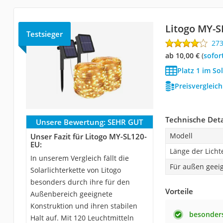
Litogo ‎MY-
Testsieger
27
ab 10,00 €
(
Sofor
Platz 1 im So
Preisvergleic
Technische Deta
Unsere Bewertung:
SEHR GUT
Modell
Unser Fazit für Litogo ‎MY-SL120-
EU:
Länge der Licht
In unserem Vergleich fällt die
Für außen geei
Solarlichterkette von Litogo
besonders durch ihre für den
Vorteile
Außenbereich geeignete
Konstruktion und ihren stabilen
besonders
Halt auf. Mit 120 Leuchtmitteln