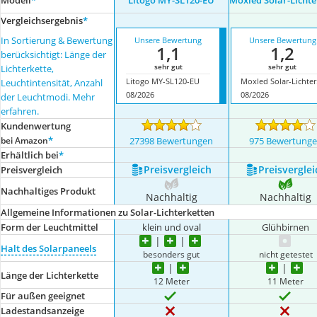
Modell
*
Litogo ‎MY-SL120-EU
Moxled Solar-Lichte
Vergleichsergebnis
*
In Sortierung & Bewertung
Unsere Bewertung
Unsere Bewertung
1,1
1,2
berücksichtigt: Länge der
sehr gut
sehr gut
Lichterkette,
Litogo ‎MY-SL120-EU
Mox
Leuchtintensität, Anzahl
08/2026
08/2026
der Leuchtmodi. Mehr
erfahren.
Kundenwertung
*
bei Amazon
27398 Bewertungen
975 Bewertung
Erhältlich bei
*
Preis­vergleich
Preis­verglei
Preis­vergleich
Nachhaltiges Produkt
Nachhaltig
Nachhaltig
Allgemeine Informationen zu Solar-Lichterketten
Form der Leuchtmittel
klein und oval
Glühbirnen
Halt des Solarpaneels
besonders gut
nicht getestet
Länge der Lichterkette
12 Meter
11 Meter
Für außen geeignet
Ladestandsanzeige