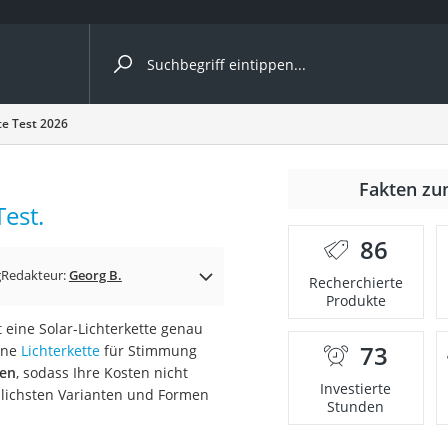
ergleiche nach Kategorie
te Test 2026
nmäher
Fakten zu
Test.
s
86
er
g
Redakteur:
Georg B.
Recherchierte
Produkte
gerät
 eine Solar-Lichterkette genau
2 Innengeräte
73
eine
Lichterkette
für Stimmung
ßen
, sodass Ihre Kosten nicht
Investierte
edlichsten Varianten und Formen
Stunden
e