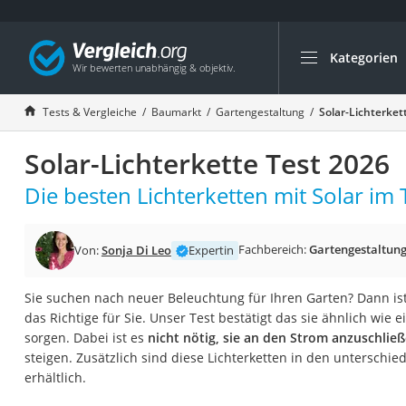
Kategorien
Die beliebtesten V
Baumarkt
Tests & Vergleiche
Baumarkt
Gartengestaltung
Solar-Lichterket
Tresor feuerfest
Solar-Lichterkette Test 2026
Makita-Akku-Rase
Kappsäge
Die besten Lichterketten mit Solar im 
Smartes Türschlos
Akku-Rasentrimm
Fachbereich:
Gartengestaltun
Von:
Sonja Di Leo
Expertin
Feuchtigkeitsmess
Sie suchen nach neuer Beleuchtung für Ihren Garten? Dann ist
Split-Klimaanlage 
das Richtige für Sie. Unser Test bestätigt das sie ähnlich wie 
Pelletofen
sorgen. Dabei ist es
nicht nötig, sie an den Strom anzuschlie
steigen. Zusätzlich sind diese Lichterketten in den unterschi
Bohrmaschine
erhältlich.
Tiefbrunnenpump