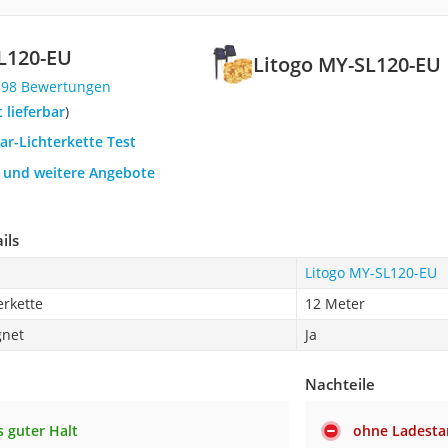
SL120-EU
Litogo ‎MY-SL120-EU
398 Bewertungen
t lieferbar
)
lar-Lichterkette Test
h und weitere Angebote
ils
Litogo ‎MY-SL120-EU
erkette
12 Meter
gnet
Ja
Nachteile
 guter Halt
ohne Ladesta