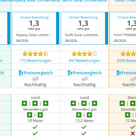
rkette
Hopexy Solar Lichterkette
Goffii Solar Lichterkette
Fohil ‎TY
Unsere Bewertung
Unsere Bewertung
Unsere Bew
1,3
1,3
1,
sehr gut
sehr gut
sehr g
led Solar-Lichterkette
Hopexy Solar Lichterkette
Goffii Solar Lichterkette
Fohil ‎TYNXX
08/2026
08/2026
08/2026
en
172 Bewertungen
497 Bewertungen
3330 Bewe
ch
Preis­vergleich
Preis­vergleich
Preis­v
Nachhaltig
Nachhaltig
Nachha
rund
rund
Ster
besonders gut
besonders gut
besonde
10 Meter
13,2 Meter
12 Me