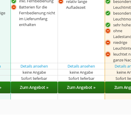
inkl. Fernbedienung
relativ lange
besonders
Batterien für die
Aufladezeit
Leuchtmit
ige
Fernbedienung nicht
besonders
im Lieferumfang
Leuchtmo
enthalten
sehr hohe
ohne
Ladestand
niedrige
Leuchtint
leuchtet n
ganze Nac
n
Details ansehen
Details ansehen
Details 
keine Angabe
keine Angabe
keine A
r
Sofort lieferbar
Sofort lieferbar
Sofort li
»
Zum Angebot »
Zum Angebot »
Zum Ang