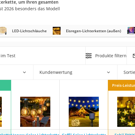
hterkette, um Ihren gesamten
ust 2026 besonders das Modell
r
LED-Lichtschläuche
Eisregen-Lichterketten (außen)
mera
mit Elektrostart
im Test
Produkte filtern
Kundenwertung
Sorti
en
Preis-Leistu
zer