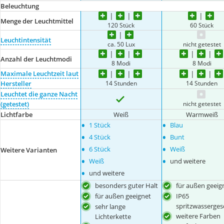
Beleuchtung
Menge der Leuchtmittel
120 Stück
60 Stück
Leuchtintensität
ca. 50 Lux
nicht getestet
Anzahl der Leuchtmodi
8 Modi
8 Modi
Maximale Leuchtzeit laut
14 Stunden
14 Stunden
Hersteller
Leuchtet die ganze Nacht
nicht getestet
(getestet)
Lichtfarbe
Weiß
Warmweiß
•
•
1 Stück
Blau
•
•
4 Stück
Bunt
•
•
6 Stück
Weiß
Weitere Varianten
•
•
Weiß
und weitere
•
und weitere
besonders guter Halt
für außen geeig
für außen geeignet
IP65
spritzwasserges
sehr lange
weitere Farben
Lichterkette