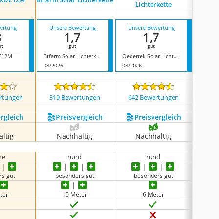
NXXDC12M
Btfarm Solar Lichterkette
Echosari
Lichterkette
ertung
Unsere Bewertung
Unsere Bewertung
Unse
3
1,7
1,7
ut
gut
gut
DC12M
Btfarm Solar Lichterkette
Qedertek Solar Lichterkette
08/2026
08/2026
08/202
rtungen
319 Bewertungen
642 Bewertungen
69 
ergleich
Preis­vergleich
Preis­vergleich
P
ltig
Nachhaltig
Nachhaltig
N
ne
rund
rund
rs gut
besonders gut
besonders gut
be
ter
10 Meter
6 Meter