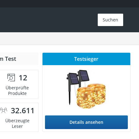
Suchen
m Test
Testsieger
12
Überprüfte
Produkte
32.611
Überzeugte
Details ansehen
Leser