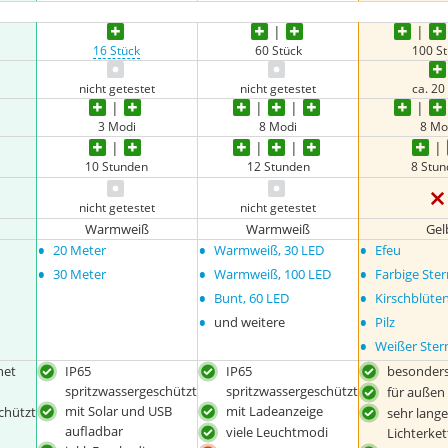
16 Stück
60 Stück
100 S
nicht getestet
nicht getestet
ca. 20
3 Modi
8 Modi
8 Mo
10 Stunden
12 Stunden
8 Stu
nicht getestet
nicht getestet
Warmweiß
Warmweiß
Gel
•
•
•
20 Meter
Warmweiß, 30 LED
Efeu
•
•
•
30 Meter
Warmweiß, 100 LED
Farbige Ste
•
•
Bunt, 60 LED
Kirschblüte
•
•
und weitere
Pilz
•
Weißer Ster
net
IP65
IP65
besonders
spritzwassergeschützt
spritzwassergeschützt
für außen
mit Solar und USB
mit Ladeanzeige
chützt
sehr lang
aufladbar
viele Leuchtmodi
Lichterket