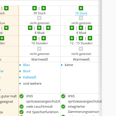
tück
30 Stück
16 Stück
 Lux
nicht getestet
nicht getestet
n
di
8 Modi
8 Modi
keine 
nden
10 Stunden
12 - 15 Stunden
nicht getestet
nicht getestet
n
b
Warmweiß
Warmweiß
•
•
•
Blau
keine
keine
•
rne
Bunt
•
n
Kaltweiß
•
und weitere
n
 guter Halt
IP65
IP65
IP6
spritzwassergeschützt
spritzwassergeschützt
spr
 geeignet
viele Leuchtmodi
integrierter
dim
e
Dämmerungssensor
mit Speicherfunktion
inkl
te