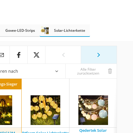
Govee-LED-Strips
Solar-Lichterkette
Alle Filter
eren nach
zurücksetzen
ngs-Sieger
Qedertek Solar