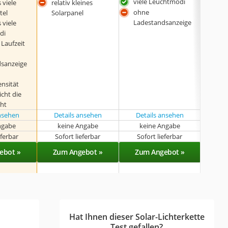
viele Leuchtmodi
 viele
relativ kleines
ohn
ohne
tel
Solarpanel
Lad
Ladestandsanzeige
 viele
di
 Laufzeit
sanzeige
ensität
icht die
ht
ansehen
Details ansehen
Details ansehen
ngabe
keine Angabe
keine Angabe
k
eferbar
Sofort lieferbar
Sofort lieferbar
Sof
ebot »
Zum Angebot »
Zum Angebot »
Zu
Hat Ihnen dieser Solar-Lichterkette
Test gefallen?