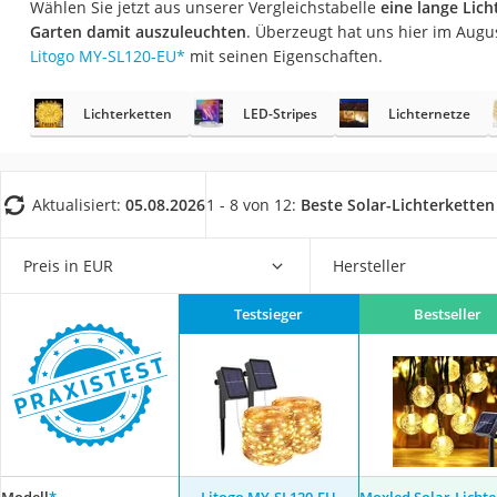
Wählen Sie jetzt aus unserer Vergleichstabelle
eine lange Lic
Fliesenschneider
Garten damit auszuleuchten
. Überzeugt hat uns hier im Aug
Hochdruckreinige
Litogo ‎MY-SL120-EU
*
mit seinen Eigenschaften.
Doppelschleifer
Lichterketten
LED-Stripes
Lichternetze
Überwachungska
Benzinrasenmäher 
Akku-Laubsauger
Aktualisiert:
05.08.2026
1 - 8 von 12:
Beste Solar-Lichterketten
Löschdecke
Multimeter
Preis in EUR
Hersteller
Winterharte Palm
Testsieger
Bestseller
Gasdurchlauferhit
Service