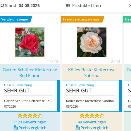
Löschdecke
Produkttabelle
eine Kletterrose mit langer Blütezeit
, damit
Produkte filtern
Stand:
04.08.2026
Multimeter
Sie die Rosen in Ihrem Garten oder auf dem Balkon lange
Winterharte Palmen
bewundern können. Überzeugt hat uns hier im August 2026
Vergleichssieger
Preis-Leistungs-Sieger
Bes
Gasdurchlauferhitzer
besonders das Modell
Garten Schlüter Kletterrose Red
Service
Flame
*
mit seinen Eigenschaften.
1 / 13
2 / 13
Garten Schlüter Kletterrose
Kölles Beste Kletterrose
Ga
Red Flame
Sabrina
Unsere Bewertung
Unsere Bewertung
U
SEHR GUT
SEHR GUT
Garten Schlüter Kletterrose Red Flame
Kölles Beste Kletterrose Sabrina
07/2026
08/2026
0
1123 Bewertungen
48 Bewertungen
Preis­vergleich
Preis­vergleich