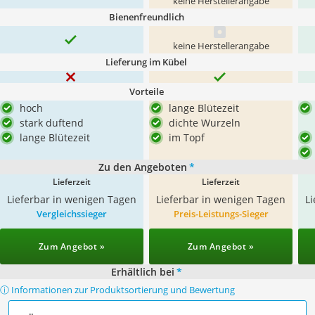
keine Herstellerangabe
Bienenfreundlich
keine Herstellerangabe
Lieferung im Kübel
Vorteile
hoch
lange Blütezeit
stark duftend
dichte Wurzeln
lange Blütezeit
im Topf
Zu den Angeboten
*
Lieferzeit
Lieferzeit
Lieferbar in wenigen Tagen
Lieferbar in wenigen Tagen
L
Vergleichssieger
Preis-Leistungs-Sieger
Zum Angebot »
Zum Angebot »
Erhältlich bei
*
ⓘ Informationen zur Produktsortierung und Bewertung