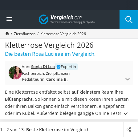
Die beliebtesten Vergleiche nach Kategorie
Vergleich
Baumarkt
Tresor feuerfest
Zierpflanzen
Kletterrose Vergleich 2026
Makita-Akku-Rasenmäher
Kappsäge
Kletterrose Vergleich 2026
Smartes Türschloss
Die besten Rosa Lucieae im Vergleich.
Akku-Rasentrimmer
Feuchtigkeitsmessgerät
Von:
Sonja Di Leo
Expertin
Split-Klimaanlage 2 Innengeräte
Fachbereich:
Zierpflanzen
Pelletofen
Redakteurin:
Carolina B.
Bohrmaschine
Tiefbrunnenpumpe
Eine Kletterrose entfaltet selbst
auf kleinstem Raum ihre
Fliesenschneider
Blütenpracht
. So können Sie mit diesen Rosen Ihren Garten
Hochdruckreiniger
oder Ihren Balkon ganz einfach verschönern, eingepflanzt
Doppelschleifer
oder im Kübel. Außerdem belegen gängige Online-Tests, dass
Überwachungskamera
die Pflege der Kletterrose sehr einfach ist. Wird sie zu üppig,
Benzinrasenmäher mit Elektrostart
können Sie diese mit einer
Heckenschere
auf die gewünschte
1 - 2 von 13:
Beste Kletterrose
im Vergleich
Akku-Laubsauger
Größe zurückschneiden.
Wählen Sie jetzt aus unserer