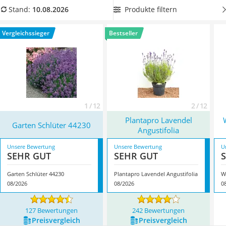
Löschdecke
Lavendel-Pflanze
, um über mehrere Jahre Gebrauch von
Produkte filtern
Stand:
10.08.2026
Multimeter
derselben Pflanze machen zu können. Überzeugt hat uns hier
Winterharte Palmen
im August 2026 besonders das Modell
Garten Schlüter
Vergleichssieger
Bestseller
Gasdurchlauferhitzer
44230
*
mit seinen Eigenschaften.
Service
1 / 12
2 / 12
Plantapro Lavendel
Garten Schlüter 44230
Angustifolia
Unsere Bewertung
Unsere Bewertung
U
SEHR GUT
SEHR GUT
Garten Schlüter 44230
Plantapro Lavendel Angustifolia
08/2026
08/2026
0
127 Bewertungen
242 Bewertungen
Preis­vergleich
Preis­vergleich