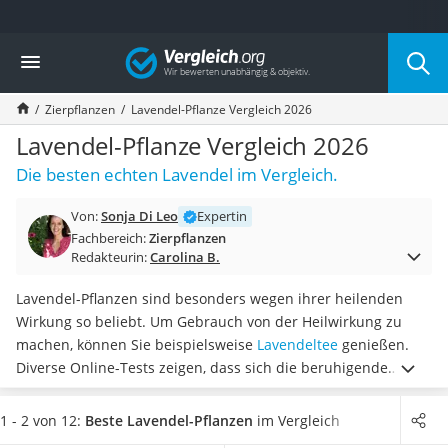
Die beliebtesten Vergleiche nach Kategorie
Vergleich
Baumarkt
Tresor feuerfest
Zierpflanzen
Lavendel-Pflanze Vergleich 2026
Makita-Akku-Rasenmäher
Kappsäge
Lavendel-Pflanze Vergleich 2026
Smartes Türschloss
Die besten echten Lavendel im Vergleich.
Akku-Rasentrimmer
Feuchtigkeitsmessgerät
Von:
Sonja Di Leo
Expertin
Split-Klimaanlage 2 Innengeräte
Fachbereich:
Zierpflanzen
Pelletofen
Redakteurin:
Carolina B.
Bohrmaschine
Tiefbrunnenpumpe
Lavendel-Pflanzen sind besonders wegen ihrer heilenden
Fliesenschneider
Wirkung so beliebt. Um Gebrauch von der Heilwirkung zu
Hochdruckreiniger
machen, können Sie beispielsweise
Lavendeltee
genießen.
Doppelschleifer
Diverse Online-Tests zeigen, dass sich die beruhigende
Überwachungskamera
Wirkung von Lavendel positiv auf den Körper auswirkt. Vor
Benzinrasenmäher mit Elektrostart
allem
bei Stress hilft Ihnen Lavendel beim Entspannen
.
1 - 2 von 12:
Beste Lavendel-Pflanzen
im Vergleich
Akku-Laubsauger
Wählen Sie jetzt aus unserer Produkttabelle
eine winterharte