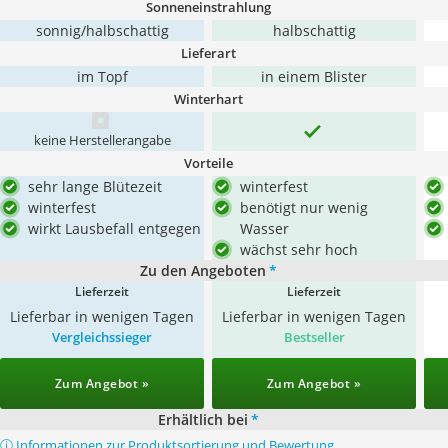
Sonneneinstrahlung
sonnig/halbschattig
halbschattig
Lieferart
im Topf
in einem Blister
Winterhart
keine Herstellerangabe
Vorteile
sehr lange Blütezeit
winterfest
winterfest
benötigt nur wenig
wirkt Lausbefall entgegen
Wasser
wächst sehr hoch
Zu den Angeboten
*
Lieferzeit
Lieferzeit
Lieferbar in wenigen Tagen
Lieferbar in wenigen Tagen
Vergleichssieger
Bestseller
Zum Angebot »
Zum Angebot »
Erhältlich bei
*
ⓘ Informationen zur Produktsortierung und Bewertung