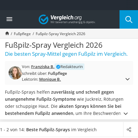
Die beliebtesten Vergleiche nach Kategorie
Vergleich
Drogerie
Inhalator
Fußpflege
Fußpilz-Spray Vergleich 2026
Haarschneider
Rollator
Fußpilz-Spray Vergleich 2026
Braun Rasierer
Die besten Spray-Mittel gegen Fußpilz im Vergleich.
Katzenklappe (Chip)
Rasierer
Von:
Franziska B.
Redakteurin
Masturbator
schreibt über:
Fußpflege
Massagepistole
Lektorin:
Monique B.
Epilierer
Reisehaartrockner
Fußpilz-Sprays helfen
zuverlässig und schnell gegen
Eiweißpulver
unangenehme Fußpilz-Symptome
wie Juckreiz, Rötungen
Magnesiumpräparat
oder schuppige Haut. Die
akuten Sprays können Sie bei
Katzenklappe
bestehendem Fußpilz anwenden
, um Ihre Beschwerden
Nackenmassagegerät
schnell zu lindern. Vorbeugende Fußpilz-Sprays sind vor
Zeckenschutz Katze
allem im Sommer zu empfehlen, wenn Sie stark an den
1 - 2 von 14:
Beste Fußpilz-Sprays
im Vergleich
leichter Haartrockner
Füßen schwitzen.
In gängigen Tests von Fußpilz-Sprays