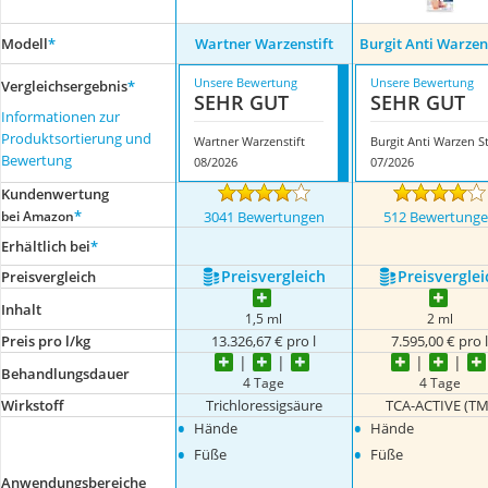
Modell
*
Wartner Warzenstift
Burgit Anti Warzen 
Unsere Bewertung
Unsere Bewertung
Vergleichsergebnis
*
SEHR GUT
SEHR GUT
Informationen zur
Produktsortierung und
Wartner Warzenstift
Bewertung
08/2026
07/2026
Kundenwertung
*
bei Amazon
3041 Bewertungen
512 Bewertung
Erhältlich bei
*
Preis­vergleich
Preis­verglei
Preis­vergleich
Inhalt
1,5 ml
2 ml
Preis pro l/kg
13.326,67 € pro l
7.595,00 € pro 
Behandlungsdauer
4 Tage
4 Tage
Wirkstoff
Trichloressigsäure
TCA-ACTIVE (TM
•
•
Hände
Hände
•
•
Füße
Füße
Anwendungsbereiche