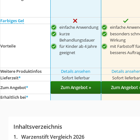
Farbiges Gel
einfache Anwendung
einfache Anwe
kurze
besonders schne
Behandlungsdauer
Wirkung
Vorteile
für Kinder ab 4 Jahre
mit Farbstoff fü
geeignet
besseres Auftra
Weitere Produktinfos
Details ansehen
Details ansehe
Lieferzeit
*
Sofort lieferbar
Sofort lieferba
Zum Angebot »
Zum Angebot 
Zum Angebot
*
Erhältlich bei
*
Inhaltsverzeichnis
Warzenstift Vergleich 2026