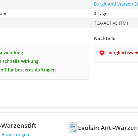
Burgit Anti Warzen St
uer
4 Tage
TCA-ACTIVE (TM)
Nachteile
 Anwendung
vergleichswei
 schnelle Wirkung
toff für besseres Auftragen
i-Warzenstift
Evolsin Anti-Warzen
7 Bewertungen