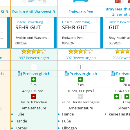
Bray Health 
Stift
Evolsin Anti-Warzenstift
Endwarts Pen
Zilvernitr
Unsere Bewertung
Unsere Bewertung
Unsere Bewer
SEHR GUT
SEHR GUT
GUT
Burgit Anti Warzen Stift
Evolsin Anti-Warzenstift
Endwarts Pen
08/2026
08/2026
08/2026
en
997 Bewertungen
397 Bewertungen
298 Bewe
mehr anzeigen
mehr anzeigen
ch
Preis­vergleich
Preis­vergleich
Preis­v
3 ml
3 ml
20 
l
465,00 € pro l
6.720,00 € pro l
1.849,50 
bis zu 6 Wochen
keine Herstellerangabe
3 Ta
)
Ameisensäure
Ameisensäure
Silbern
•
•
•
Füße
Hände
keine Herst
•
•
Hände
Füße
•
•
Körper
Ellbogen