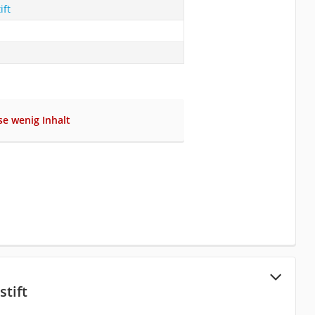
ift
se wenig Inhalt
stift