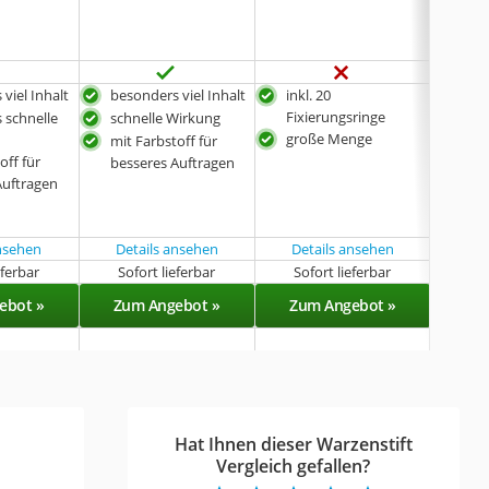
viel Inhalt
besonders viel Inhalt
inkl. 20
auch
Fixierungsringe
Jahr
 schnelle
schnelle Wirkung
große Menge
ein
mit Farbstoff für
off für
reic
besseres Auftragen
Auftragen
15 
ansehen
Details ansehen
Details ansehen
eferbar
Sofort lieferbar
Sofort lieferbar
Demnä
ebot »
Zum Angebot »
Zum Angebot »
Zu
Hat Ihnen dieser Warzenstift
Vergleich gefallen?