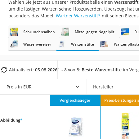
Wählen Sie jetzt aus unserer Produkttabelle einen
Warzenstif
Eiweißpulver
um die lästigen Warzen schnell loszuwerden. Überzeugt hat u
Magnesiumpräpar
besonders das Modell
Wartner Warzenstift
*
mit seinen Eigens
Katzenklappe
Schrundensalben
Mittel gegen Nagelpilz
Fu
Nackenmassagege
Zeckenschutz Katz
Warzenvereiser
Warzenstifte
Warzenpflast
leichter Haartrock
Philips-Sonicare-
Aktualisiert:
05.08.2026
1 - 8 von 8:
Beste Warzenstifte
im Verg
Schildkrötenhaus
Mineralfutter Pfer
Preis in EUR
Hersteller
Massagegerät
Vergleichssieger
Preis-Leistungs-Si
Service
Abbildung
*