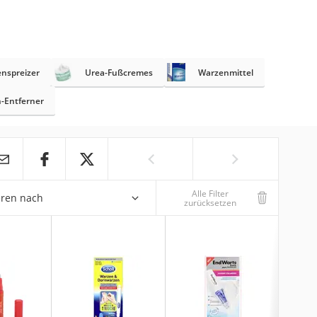
nspreizer
Urea-Fußcremes
Warzenmittel
n-Entferner
Alle Filter
eren nach
zurücksetzen