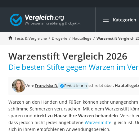
Kategorien
Die beliebtesten V
Drogerie
Tests & Vergleiche
Drogerie
Hautpflege
Warzenstift Vergleich 2
Inhalator
Warzenstift Vergleich 2026
Haarschneider
Rollator
Die besten Stifte gegen Warzen im Ver
Braun Rasierer
Katzenklappe (Chi
schreibt über:
Hautpflege
L
Von:
Franziska B.
Redakteurin
Rasierer
Warzen an den Händen und Füßen können sehr unangenehm s
Masturbator
schlimme Schmerzen verursachen. Mit einem Warzenstift könn
Massagepistole
sparen und
direkt zu Hause Ihre Warzen behandeln
. Verschie
dass jedoch nicht jedes angebotene
Warzenmittel
gleich ist. 
Epilierer
sich in ihrem empfohlenen Anwendungsbereich.
Reisehaartrockner