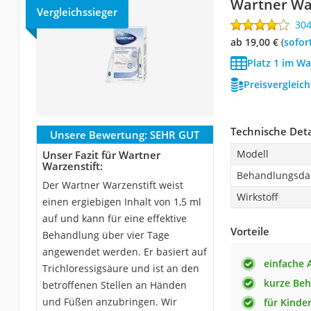
Wartner Wa
Vergleichssieger
30
ab 19,00 €
(
Sofor
Platz 1 im Wa
Preisvergleic
Technische Deta
Unsere Bewertung:
SEHR GUT
Modell
Unser Fazit für Wartner
Warzenstift:
Behandlungsda
Der Wartner Warzenstift weist
Wirkstoff
einen ergiebigen Inhalt von 1,5 ml
auf und kann für eine effektive
Vorteile
Behandlung über vier Tage
angewendet werden. Er basiert auf
einfache
Trichloressigsäure und ist an den
kurze Be
betroffenen Stellen an Händen
und Füßen anzubringen. Wir
für Kinder