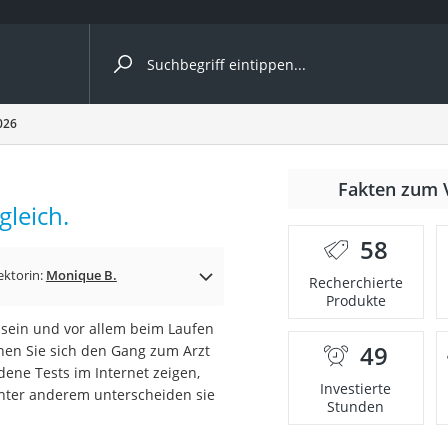
ergleiche nach Kategorie
026
Fakten zum 
gleich.
58
p)
ektorin:
Monique B.
Recherchierte
Produkte
ein und vor allem beim Laufen
49
en Sie sich den Gang zum Arzt
dene Tests im Internet zeigen,
Investierte
Unter anderem unterscheiden sie
Stunden