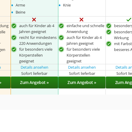
•
•
Arme
Knie
•
Beine
ndung
auch für Kinder ab 4
einfache und schnelle
besonders 
Jahren geeignet
Anwendung
lle
besonders
reicht für mindestens
auch für Kinder ab 4
Wirkung
220 Anwendungen
Jahren geeignet
r
mit Farbst
für besonders viele
für besonders viele
gen
besseres 
Körperstellen
Körperstellen
geeignet
geeignet
n
Details ansehen
Details ansehen
Details 
r
Sofort lieferbar
Sofort lieferbar
Sofort li
»
Zum Angebot »
Zum Angebot »
Zum Ang