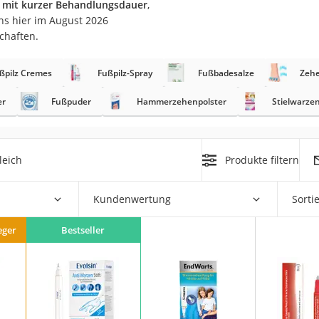
t mit kurzer Behandlungsdauer
,
ns hier im August 2026
at
chaften.
ßpilz Cremes
Fußpilz-Spray
Fußbadesalze
Zehe
rät
e
er
Fußpuder
Hammerzehenpolster
Stielwarze
ner
Zahnbürste
leich
Produkte filtern
d
Kundenwertung
Sorti
eger
Bestseller