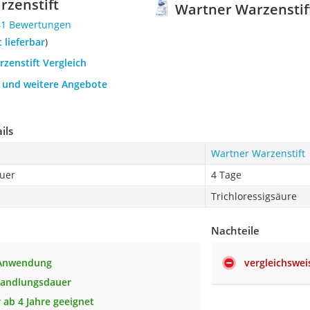
rzenstift
Wartner Warzenstif
41 Bewertungen
t lieferbar
)
rzenstift Vergleich
h und weitere Angebote
ils
Wartner Warzenstift
uer
4 Tage
Trichloressigsäure
Nachteile
 Anwendung
vergleichswei
handlungsdauer
 ab 4 Jahre geeignet