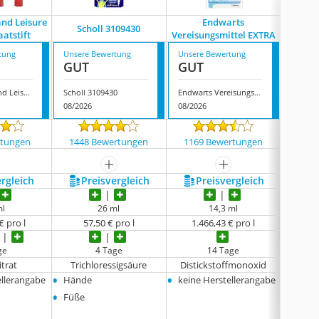
and Leisure
Endwarts
Scholl 3109430
Tetesep
aatstift
Vereisungsmittel EXTRA
tung
Unsere Bewertung
Unsere Bewertung
Unsere
GUT
GUT
GUT
Bray Health and Leisure Zilvernitraatstift
Scholl 3109430
Endwarts Vereisungsmittel EXTRA
08/2026
08/2026
08/202
rtungen
1448 Bewertungen
1169 Bewertungen
78 
mehr anzeigen
mehr anzeigen
ergleich
Preis­vergleich
Preis­vergleich
P
ml
26 ml
14,3 ml
€ pro l
57,50 € pro l
1.466,43 € pro l
1.1
ge
4 Tage
14 Tage
itrat
Trichloressigsäure
Distickstoffmonoxid
•
•
•
ellerangabe
Hände
keine Herstellerangabe
Händ
•
•
Füße
Füße