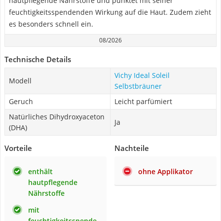
hautpflegende Nährstoffe und punktet mit seiner
feuchtigkeitsspendenden Wirkung auf die Haut. Zudem zieht
es besonders schnell ein.
08/2026
Technische Details
Vichy ‎Ideal Soleil
Modell
Selbstbräuner
Geruch
Leicht parfümiert
Natürliches Dihydroxyaceton
Ja
(DHA)
Vorteile
Nachteile
enthält
ohne Applikator
hautpflegende
Nährstoffe
mit
feuchtigkeitsspende