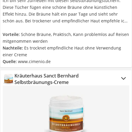
Ich bin sehr zufrieden mit diesen Selbstbräunungstüchern.
Diese Tücher fügen eine schöne Bräune ohne künstlichen
Effekt hinzu. Die Bräune hält ein paar Tage und sieht sehr
schön aus. Bei trockener und empfindlicher Haut empfehle ich,
die Creme zuerst als Basis zu verwenden. So vermeiden Sie
Flecken und Irritationen. Dieses Produkt kann überall hin
Vorteile:
Schöne Bräune, Praktisch, Kann problemlos auf Reisen
mitgenommen werden und nimmt nicht viel Platz ein, was ein
mitgenommen werden
großes Plus ist. Nur zu empfehlen!
Nachteile:
Es trocknet empfindliche Haut ohne Verwendung
einer Creme
Quelle:
www.cimenio.de
Kräuterhaus Sanct Bernhard
Selbstbräunungs-Creme