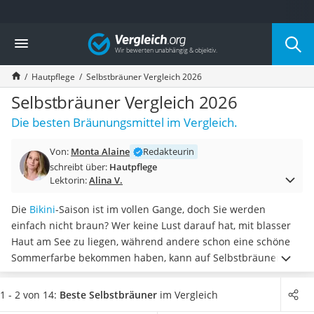
Die beliebtesten Vergleiche nach Kategorie
Vergleich
Drogerie
Inhalator
Hautpflege
Selbstbräuner Vergleich 2026
Haarschneider
Rollator
Selbstbräuner Vergleich 2026
Braun Rasierer
Die besten Bräunungsmittel im Vergleich.
Katzenklappe (Chip)
Rasierer
Von:
Monta Alaine
Redakteurin
Masturbator
schreibt über:
Hautpflege
Massagepistole
Lektorin:
Alina V.
Epilierer
Reisehaartrockner
Die
Bikini
-Saison ist im vollen Gange, doch Sie werden
Eiweißpulver
einfach nicht braun? Wer keine Lust darauf hat, mit blasser
Magnesiumpräparat
Haut am See zu liegen, während andere schon eine schöne
Katzenklappe
Sommerfarbe bekommen haben, kann auf Selbstbräuner
Nackenmassagegerät
zurückgreifen.
Der Clou: Sie funktionieren sofort!
Laut
Zeckenschutz Katze
diversen Selbstbräuner-Tests spielen die Inhaltsstoffe eine
1 - 2 von 14:
Beste Selbstbräuner
im Vergleich
leichter Haartrockner
große Rolle und Sie sollten darauf achten, dass Ihr