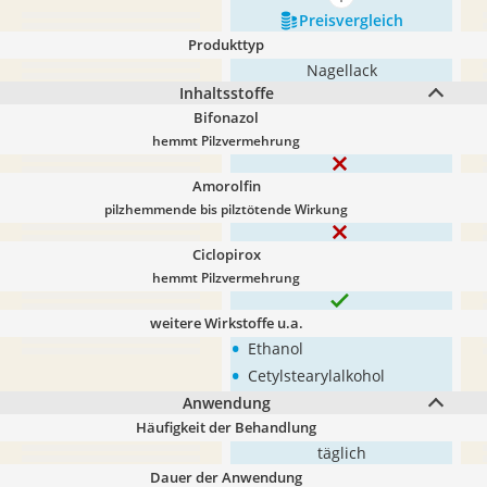
mehr anzeigen
Preis­vergleich
Produkttyp
Nagellack
Inhaltsstoffe
Bifonazol
hemmt Pilzvermehrung
Amorolfin
pilzhemmende bis pilztötende Wirkung
Ciclopirox
hemmt Pilzvermehrung
weitere Wirkstoffe u.a.
•
Ethanol
•
Cetylstearylalkohol
Anwendung
Häufigkeit der Behandlung
täglich
Dauer der Anwendung