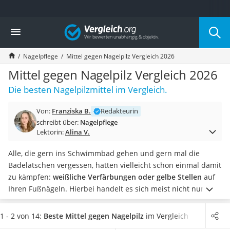
Die beliebtesten Vergleiche nach Kategorie
Vergleich
Drogerie
Inhalator
Nagelpflege
Mittel gegen Nagelpilz Vergleich 2026
Haarschneider
Rollator
Mittel gegen Nagelpilz Vergleich 2026
Braun Rasierer
Die besten Nagelpilzmittel im Vergleich.
Katzenklappe (Chip)
Rasierer
Von:
Franziska B.
Redakteurin
Masturbator
schreibt über:
Nagelpflege
Massagepistole
Lektorin:
Alina V.
Epilierer
Reisehaartrockner
Alle, die gern ins Schwimmbad gehen und gern mal die
Eiweißpulver
Badelatschen vergessen, hatten vielleicht schon einmal damit
Magnesiumpräparat
zu kämpfen:
⁣weißliche Verfärbungen oder gelbe Stellen
auf
Katzenklappe
Ihren Fußnägeln. Hierbei handelt es sich meist nicht nur um
Nackenmassagegerät
temporäre Verdickungen, welche man ideal mit einer
Zeckenschutz Katze
Fußsalbe
behandeln könnte. Unter Umständen leiden Sie
1 - 2 von 14:
Beste Mittel gegen Nagelpilz
im Vergleich
leichter Haartrockner
unter Nagelpilz.
Zur Bekämpfung der Erkrankung können Sie