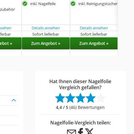
lan
inkl. Nagelfeile
inkl. Reinigungstücher
elzubehör
leic
ohn
anw
ansehen
Details ansehen
Details ansehen
eferbar
Sofort lieferbar
Sofort lieferbar
Sof
ebot »
Zum Angebot »
Zum Angebot »
Zu
Hat Ihnen dieser Nagelfolie
Vergleich gefallen?
4,4 / 5
(46) Bewertungen
Nagelfolie-Vergleich teilen: