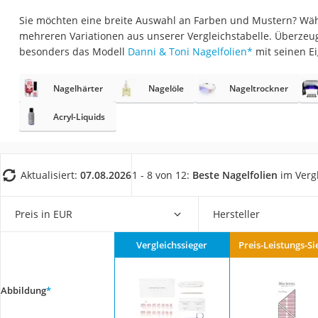
Eiweißpulver
Sie möchten eine breite Auswahl an Farben und Mustern? Wähl
Magnesiumpräpar
mehreren Variationen aus unserer Vergleichstabelle. Überzeug
besonders das Modell
Danni & Toni Nagelfolien
*
mit seinen E
Katzenklappe
Nackenmassagege
Nagelhärter
Nagelöle
Nageltrockner
Zeckenschutz Katz
Acryl-Liquids
leichter Haartrock
Philips-Sonicare-
Schildkrötenhaus
Aktualisiert:
07.08.2026
1 - 8 von 12:
Beste Nagelfolien
im Verg
Mineralfutter Pfer
Preis in EUR
Hersteller
Massagegerät
Service
Vergleichssieger
Preis-Leistungs-Si
Abbildung
*