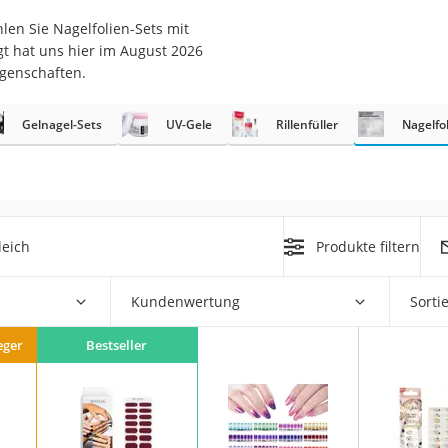
en Sie Nagelfolien-Sets mit
at
t hat uns hier im August 2026
igenschaften.
rät
Gelnagel-Sets
UV-Gele
Rillenfüller
Nagelfo
e
ner
Zahnbürste
leich
Produkte filtern
d
Kundenwertung
Sorti
eger
Bestseller