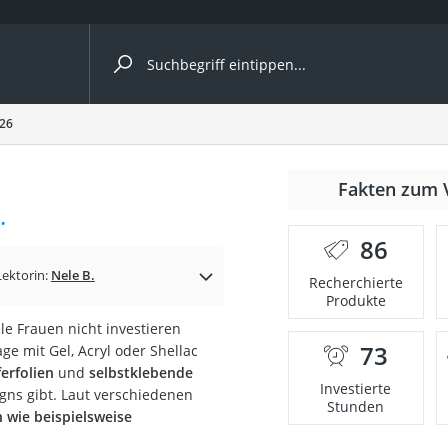
ergleiche nach Kategorie
026
Fakten zum 
.
86
p)
Lektorin:
Nele B.
Recherchierte
Produkte
le Frauen nicht investieren
73
e mit Gel, Acryl oder Shellac
erfolien
und
selbstklebende
Investierte
gns gibt. Laut verschiedenen
Stunden
n wie beispielsweise