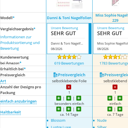
Miss Sophie Nagel
Modell
*
Danni & Toni Nagelfolien
229
Unsere Bewertung
Unsere Bewertung
Vergleichsergebnis
*
SEHR GUT
SEHR GUT
Informationen zur
Produktsortierung und
Danni & Toni Nagelfolien
Bewertung
08/2026
08/2026
Kundenwertung
*
bei Amazon
619 Bewertungen
1783 Bewertung
Erhältlich bei
*
Preis­vergleich
Preis­verglei
Preis­vergleich
Art
selbstklebende Folie
selbstklebend
Anzahl der Designs pro
1
1
Packung
einfach anzubringen
besonders einfach
einfach
Haltbarkeit
ca. 14 Tage
ca. 7 Tage
•
•
Blossom
Nude
•
•
Lustre Luxe
Silber