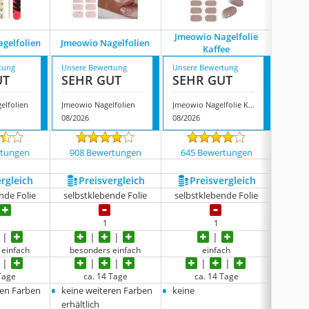
Jmeowio Nagelfolie
Mi
agelfolien
Jmeowio Nagelfolien
Kaffee
N
tung
Unsere Bewertung
Unsere Bewertung
Unsere
UT
SEHR GUT
SEHR GUT
SEH
elfolien
Jmeowio Nagelfolien
Jmeowio Nagelfolie Kaffee
08/2026
08/2026
08/202
rtungen
908 Bewertungen
645 Bewertungen
305
ergleich
Preis­vergleich
Preis­vergleich
P
nde Folie
selbstklebende Folie
selbstklebende Folie
selbs
1
1
 einfach
besonders einfach
einfach
beso
 Tage
ca. 14 Tage
ca. 14 Tage
•
•
•
ren Farben
keine weiteren Farben
keine
Rose
•
erhältlich
Rose/