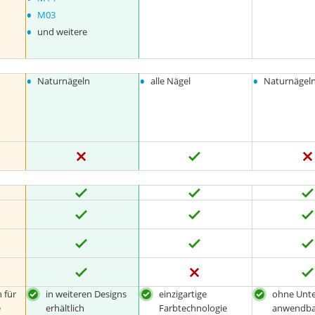
•
M03
•
und weitere
•
•
•
Naturnägeln
alle Nägel
Naturnägel
 für
in weiteren Designs
einzigartige
ohne Unte
e
erhältlich
Farbtechnologie
anwendba