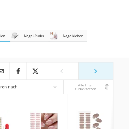
lien
Nagel-Puder
Nagelkleber
Alle Filter
eren nach
zurücksetzen