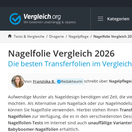
Kategorien
Die beliebtesten V
Drogerie
Tests & Vergleiche
Drogerie
Nagelpflege
Nagelfolie Vergleich 2
Inhalator
Nagelfolie Vergleich 2026
Haarschneider
Rollator
Die besten Transferfolien im Vergleich
Braun Rasierer
Katzenklappe (Chi
schreibt über:
Nagelpflege
Von:
Franziska B.
Redakteurin
Rasierer
Aufwendige Muster als Nageldesign benötigen viel Zeit, die vie
Masturbator
möchten. Als Alternative zum Nagellack oder zur Nagelmodellag
Massagepistole
können Sie Nagelfolie verwenden. Hierbei stehen Ihnen
Transf
Nagelfolien
zur Verfügung, die es in den verschiedensten Desi
Epilierer
Nagelfolien-Tests
im Internet sind auch
unauffällige Variante
Reisehaartrockner
Babyboomer-Nagelfolien
erhältlich.