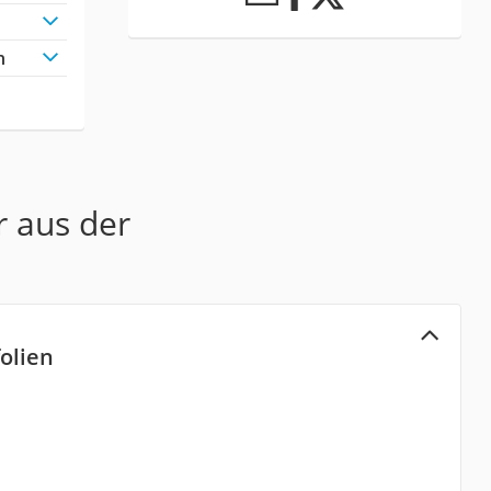
h
r aus der
olien