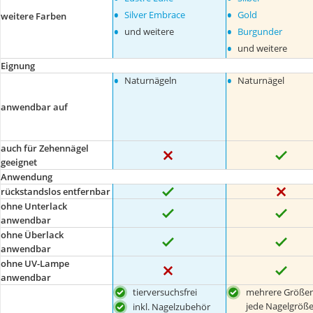
•
•
Silver Embrace
Gold
weitere Farben
•
•
und weitere
Burgunder
•
und weitere
Eignung
•
•
Naturnägeln
Naturnägel
anwendbar auf
auch für Zehennägel
geeignet
Anwendung
rückstandslos entfernbar
ohne Unterlack
anwendbar
ohne Überlack
anwendbar
ohne UV-Lampe
anwendbar
tierversuchsfrei
mehrere Größen
jede Nagelgröß
inkl. Nagelzubehör