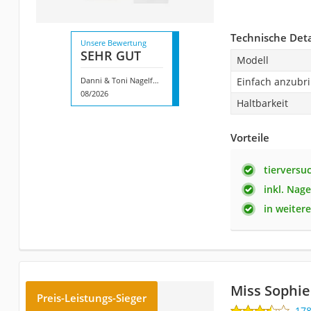
Technische Deta
Unsere Bewertung
SEHR GUT
Modell
Danni & Toni Nagelfolien
Einfach anzubr
08/2026
Haltbarkeit
Vorteile
tierversuc
inkl. Nag
in weitere
Miss Sophie
Preis-Leistungs-Sieger
17