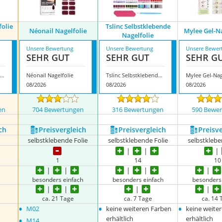
folie
Tslinc Selbstklebende
Néonail Nagelfolie
Mylee Gel-N
Nagelfolie
Unsere Bewertung
Unsere Bewertung
Unsere Bewer
SEHR GUT
SEHR GUT
SEHR G
Miss Sophie Nagelfolie 229
Néonail Nagelfolie
Tslinc Selbstklebende Nagelfolie
Mylee Gel-Nag
08/2026
08/2026
08/2026
en
704 Bewertungen
316 Bewertungen
590 Bewe
ch
Preis­vergleich
Preis­vergleich
Preis­v
selbstklebende Folie
selbstklebende Folie
selbstklebe
14
1
10
besonders einfach
besonders einfach
besonders
ca. 21 Tage
ca. 7 Tage
ca. 14
•
•
•
M02
keine weiteren Farben
keine weite
•
erhältlich
erhältlich
M14