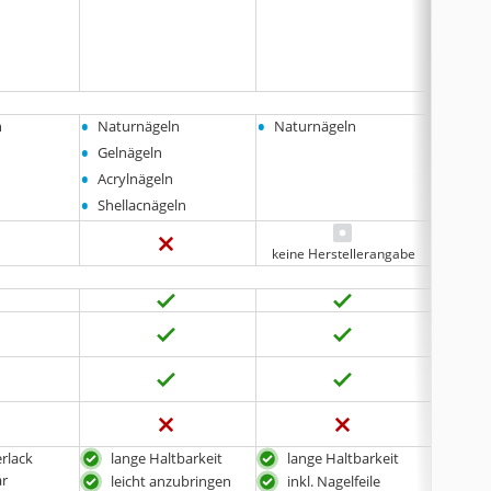
•
•
•
n
Naturnägeln
Naturnägeln
Natur
•
Gelnägeln
•
Acrylnägeln
•
Shellacnägeln
keine Herstellerangabe
rlack
lange Haltbarkeit
lange Haltbarkeit
ink
r
leicht anzubringen
inkl. Nagelfeile
bes