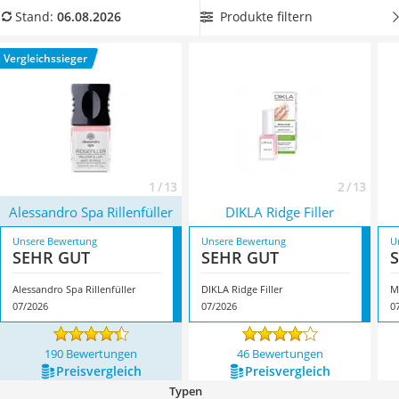
Philips-Sonicare-Zahnbürste
ohne Parabene
aus unserer Vergleichstabelle, um den
Produkte filtern
Stand:
06.08.2026
Schildkrötenhaus
besten Rillenfüller für Ihren Bedarf zu erwerben. Überzeugt
Mineralfutter Pferd
hat uns hier im August 2026 besonders das Modell
Vergleichssieger
Massagegerät
Alessandro Spa Rillenfüller
*
mit seinen Eigenschaften.
Service
1 / 13
2 / 13
Alessandro Spa Rillenfüller
DIKLA Ridge Filler
Unsere Bewertung
Unsere Bewertung
U
SEHR GUT
SEHR GUT
Alessandro Spa Rillenfüller
DIKLA Ridge Filler
M
07/2026
07/2026
0
190 Bewertungen
46 Bewertungen
Preis­vergleich
Preis­vergleich
Typen