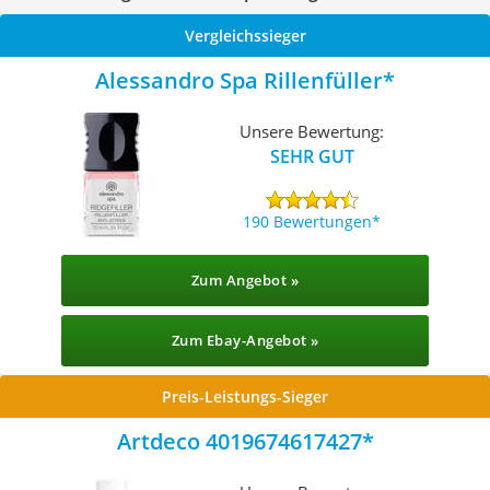
Vergleichssieger
Alessandro Spa Rillenfüller
Unsere Bewertung:
SEHR GUT
190 Bewertungen
Zum Angebot »
Zum Ebay-Angebot »
Preis-Leistungs-Sieger
Artdeco 4019674617427