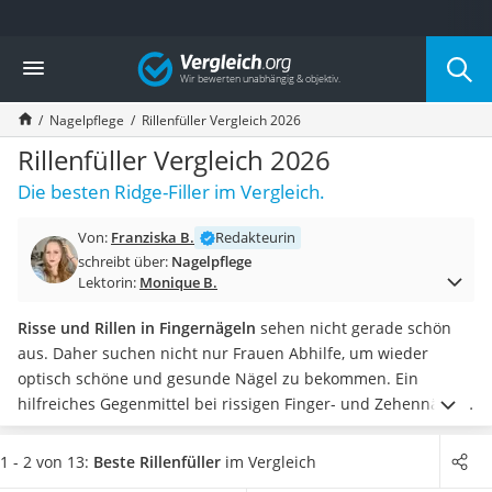
Die beliebtesten Vergleiche nach Kategorie
Vergleich
Drogerie
Inhalator
Nagelpflege
Rillenfüller Vergleich 2026
Haarschneider
Rollator
Rillenfüller Vergleich 2026
Braun Rasierer
Die besten Ridge-Filler im Vergleich.
Katzenklappe (Chip)
Rasierer
Von:
Franziska B.
Redakteurin
Masturbator
schreibt über:
Nagelpflege
Massagepistole
Lektorin:
Monique B.
Epilierer
Reisehaartrockner
Risse und Rillen in Fingernägeln
sehen nicht gerade schön
Eiweißpulver
aus. Daher suchen nicht nur Frauen Abhilfe, um wieder
Magnesiumpräparat
optisch schöne und gesunde Nägel zu bekommen.
Ein
Katzenklappe
hilfreiches Gegenmittel bei rissigen Finger- und Zehennägeln
Nackenmassagegerät
sind laut vielen Rillenfüller-Tests im Internet
Rillenfüller in
Zeckenschutz Katze
Form von Nagellacken
. Sie suchen einen besonders
1 - 2 von 13:
Beste Rillenfüller
im Vergleich
leichter Haartrockner
schonenden Rillenfüller? Wählen Sie jetzt einen
Nagellack