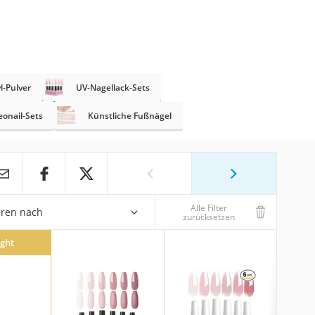
l-Pulver
UV-Nagellack-Sets
eonail-Sets
Künstliche Fußnägel
Alle Filter
eren nach
zurücksetzen
ight