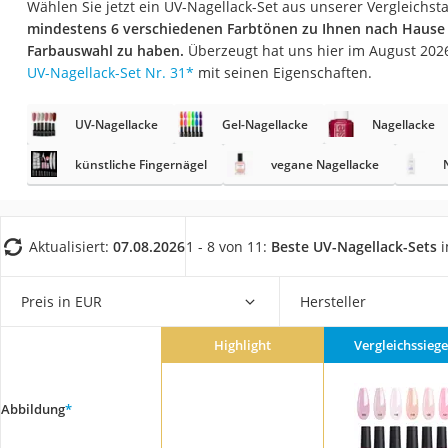
Wählen Sie jetzt ein UV-Nagellack-Set aus unserer Vergleichsta
Eiweißpulver
mindestens 6 verschiedenen Farbtönen zu Ihnen nach Haus
Magnesiumpräpar
Farbauswahl zu haben.
Überzeugt hat uns hier im August 202
UV-Nagellack-Set Nr. 31
*
mit seinen Eigenschaften.
Katzenklappe
Nackenmassagege
UV-Nagellacke
Gel-Nagellacke
Nagellacke
Zeckenschutz Katz
künstliche Fingernägel
vegane Nagellacke
leichter Haartrock
Philips-Sonicare-
Schildkrötenhaus
Aktualisiert:
07.08.2026
1 - 8 von 11:
Beste UV-Nagellack-Sets
i
Mineralfutter Pfer
Preis in EUR
Hersteller
Massagegerät
Service
Highlight
Vergleichssiege
Abbildung
*