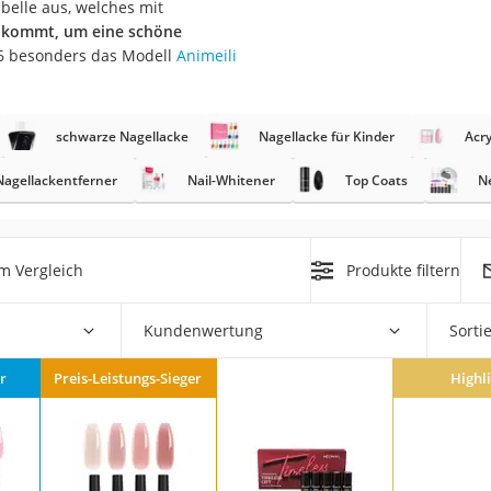
belle aus, welches mit
e kommt, um eine schöne
at
6 besonders das Modell
Animeili
rät
schwarze Nagellacke
Nagellacke für Kinder
Acry
e
Nagellackentferner
Nail-Whitener
Top Coats
N
ner
Zahnbürste
m Vergleich
Produkte filtern
d
Kundenwertung
Sorti
r
Preis-Leistungs-Sieger
Highl