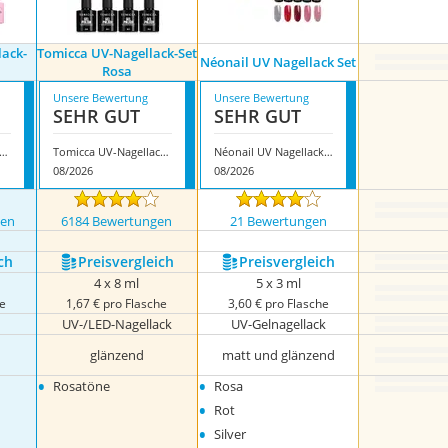
lack-
Tomicca UV-Nagellack-Set
Néonail UV Nagellack Set
Rosa
Unsere Bewertung
Unsere Bewertung
SEHR GUT
SEHR GUT
eili UV-Nagellack-Set Nr. 31
Tomicca UV-Nagellack-Set Rosa
Néonail UV Nagellack Set
08/2026
08/2026
gen
6184 Bewertungen
21 Bewertungen
ch
Preis­vergleich
Preis­vergleich
4 x 8 ml
5 x 3 ml
he
1,67 € pro Flasche
3,60 € pro Flasche
UV-/LED-Nagellack
UV-Gelnagellack
glänzend
matt und glänzend
•
•
Rosatöne
Rosa
•
Rot
•
Silver