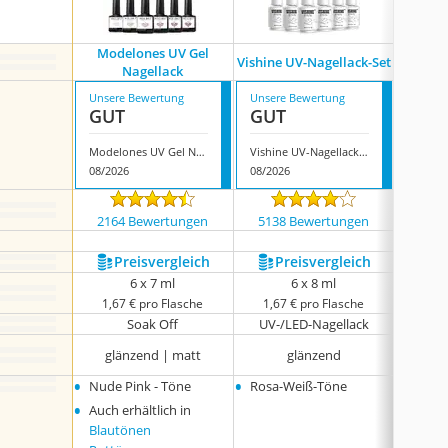
Modelones UV Gel
Vishine UV-Nagellack-Set
Shining
Nagellack
Unsere Bewertung
Unsere Bewertung
Unsere
GUT
GUT
GUT
Modelones UV Gel Nagellack
Vishine UV-Nagellack-Set
08/2026
08/2026
08/202
2164 Bewertungen
5138 Bewertungen
1203
Preis­vergleich
Preis­vergleich
P
6 x 7 ml
6 x 8 ml
1,67 € pro Flasche
1,67 € pro Flasche
1,50
Soak Off
UV-/LED-Nagellack
glänzend | matt
glänzend
•
•
•
Nude Pink - Töne
Rosa-Weiß-Töne
Rot
•
•
Auch erhältlich in
Braun
•
Blautönen
Lila