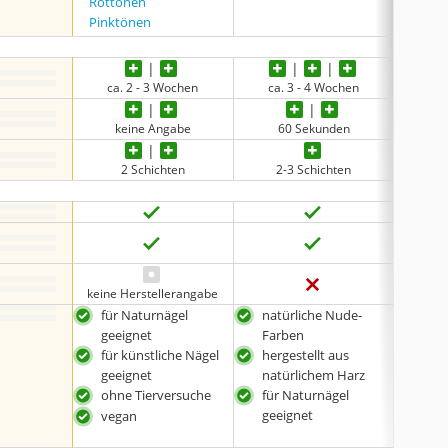
Rottönen
•
und w
Pinktönen
ca. 2 - 3 Wochen
ca. 3 - 4 Wochen
ca.
keine Angabe
60 Sekunden
30 
2 Schichten
2-3 Schichten
2
keine Herstellerangabe
für Naturnägel
natürliche Nude-
aus
geeignet
Farben
läss
für künstliche Nägel
hergestellt aus
Nag
geeignet
natürlichem Harz
ent
ohne Tierversuche
für Naturnägel
sich
geeignet
vegan
ger