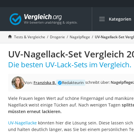
Kategorien
Die beliebtesten V
Drogerie
Tests & Vergleiche
Drogerie
Nagelpflege
UV-Nagellack-Set Verg
Inhalator
UV-Nagellack-Set Vergleich 2
Haarschneider
Rollator
Die besten UV-Lack-Sets im Vergleich.
Braun Rasierer
Katzenklappe (Chi
schreibt über:
Nagelpflege
Von:
Franziska B.
Redakteurin
Rasierer
Viele Frauen legen Wert auf schöne Fingernägel und maniküre
Masturbator
Nagellack weist einige Tücken auf. Nach wenigen Tagen
splitt
Massagepistole
müssten erneut lackieren.
Epilierer
UV-Nagellacke
könnten hier die Lösung sein. Diese lassen sic
Reisehaartrockner
und halten deutlich länger, was Sie bei einem persönlichen Tes