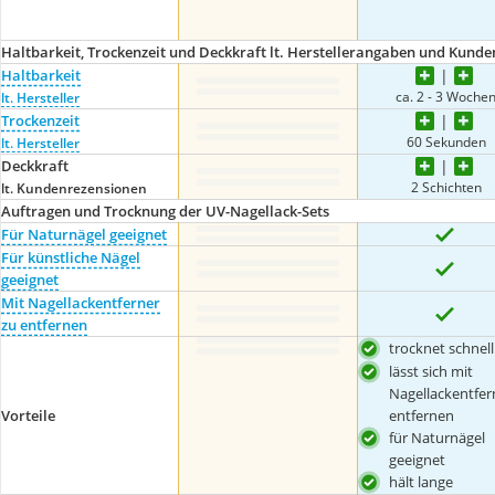
Haltbarkeit, Trockenzeit und Deckkraft lt. Herstellerangaben und Kund
Haltbarkeit
ca. 2 - 3 Woche
lt. Hersteller
Trockenzeit
60 Sekunden
lt. Hersteller
Deckkraft
2 Schichten
lt. Kundenrezensionen
Auftragen und Trocknung der UV-Nagellack-Sets
Für Naturnägel geeignet
Für künstliche Nägel
geeignet
Mit Nagellackentferner
zu entfernen
trocknet schnell
lässt sich mit
Nagellackentfer
Vorteile
entfernen
für Naturnägel
geeignet
hält lange