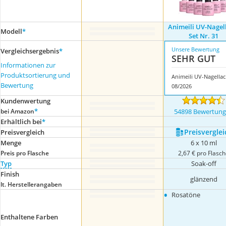
Animeili UV-Nagel
Modell
*
Set Nr. 31
Unsere Bewertung
Vergleichsergebnis
*
SEHR GUT
Informationen zur
Produktsortierung und
Anim
Bewertung
08/2026
Kundenwertung
*
bei Amazon
54898 Bewertun
Erhältlich bei
*
Preis­verglei
Preis­vergleich
Menge
6 x 10 ml
Preis pro Flasche
2,67 € pro Flasc
Typ
Soak-off
Finish
glänzend
lt. Herstellerangaben
•
Rosatöne
Enthaltene Farben