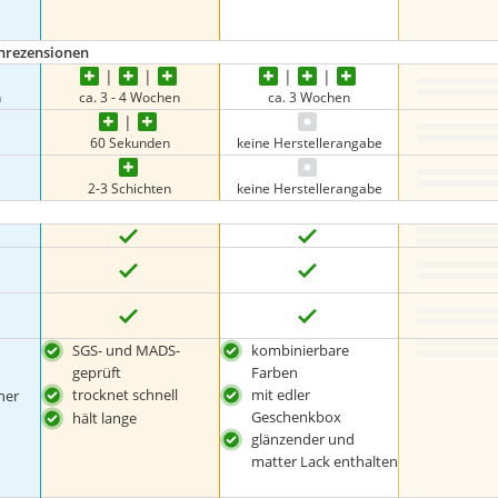
enrezensionen
n
ca. 3 - 4 Wochen
ca. 3 Wochen
60 Sekunden
keine Herstellerangabe
2-3 Schichten
keine Herstellerangabe
SGS- und MADS-
kombinierbare
geprüft
Farben
trocknet schnell
mit edler
ner
Geschenkbox
hält lange
glänzender und
matter Lack enthalten