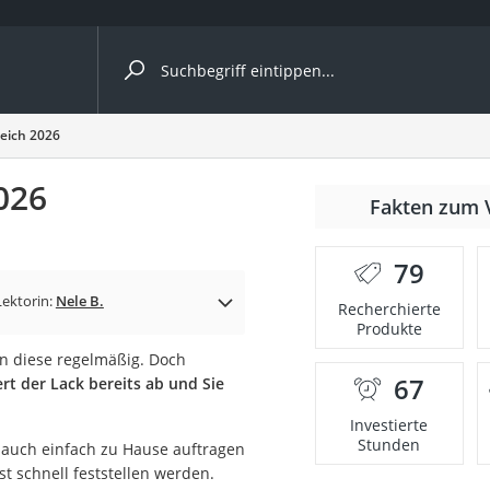
ergleiche nach Kategorie
leich 2026
026
Fakten zum 
79
p)
Lektorin:
Nele B.
Recherchierte
Produkte
n diese regelmäßig. Doch
67
ert der Lack bereits ab und Sie
Investierte
Stunden
h auch einfach zu Hause auftragen
t schnell feststellen werden.