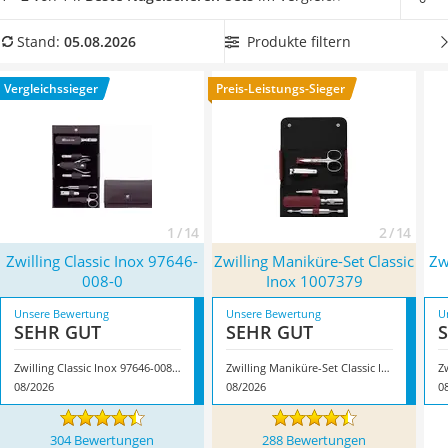
Philips-Sonicare-Zahnbürste
deutlich unterscheidet. Wählen Sie jetzt ein Set inklusive
Schildkrötenhaus
Nagelfeile aus unserer Vergleichstabelle, wenn Sie nach dem
Produkte filtern
Stand:
05.08.2026
Mineralfutter Pferd
Schneiden
kleine Ecken ausbügeln
möchten. Überzeugt hat
Massagegerät
uns hier im August 2026 besonders das Modell
Zwilling
Vergleichssieger
Preis-Leistungs-Sieger
Service
Classic Inox 97646-008-0
*
mit seinen Eigenschaften.
1 / 14
2 / 14
Zwilling Classic Inox 97646-
Zwilling Maniküre-Set Classic
Zw
008-0
Inox ‎1007379
Unsere Bewertung
Unsere Bewertung
U
SEHR GUT
SEHR GUT
Zwilling Classic Inox 97646-008-0
Zwilling Maniküre-Set Classic Inox ‎1007379
08/2026
08/2026
0
304 Bewertungen
288 Bewertungen