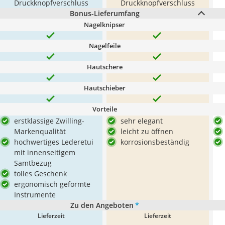
Druckknopfverschluss
Druckknopfverschluss
Bonus-Lieferumfang
Nagelknipser
Nagelfeile
Hautschere
Hautschieber
Vorteile
erstklassige Zwilling-
sehr elegant
Markenqualität
leicht zu öffnen
hochwertiges Lederetui
korrosionsbeständig
mit innenseitigem
Samtbezug
tolles Geschenk
ergonomisch geformte
Instrumente
Zu den Angeboten
*
Lieferzeit
Lieferzeit