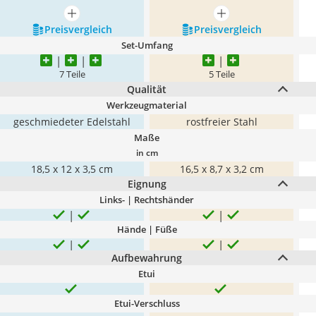
mehr anzeigen
mehr anzeigen
Preis­vergleich
Preis­vergleich
Set-Umfang
7 Teile
5 Teile
Qualität
Werkzeugmaterial
geschmiedeter Edelstahl
rostfreier Stahl
Maße
in cm
18,5 x 12 x 3,5 cm
‎16,5 x 8,7 x 3,2 cm
Eignung
Links- | Rechtshänder
Hände | Füße
Aufbewahrung
Etui
Etui-Verschluss