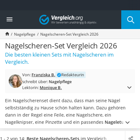
Die beliebtesten Vergleiche nach Kategorie
Vergleich
Drogerie
Inhalator
Nagelpflege
Nagelscheren-Set Vergleich 2026
Haarschneider
Rollator
Nagelscheren-Set Vergleich 2026
Braun Rasierer
Die besten kleinen Sets mit Nagelscheren im
Katzenklappe (Chip)
Vergleich.
Rasierer
Masturbator
Von:
Franziska B.
Redakteurin
Massagepistole
schreibt über:
Nagelpflege
Epilierer
Lektorin:
Monique B.
Reisehaartrockner
Eiweißpulver
Ein Nagelscherenset dient dazu, dass man seine Nägel
Magnesiumpräparat
selbstständig zu Hause schön halten kann. Dazu gehören
Katzenklappe
dann in der Regel eine Feile, eine Nagelschere, ein
Nackenmassagegerät
Nagelknipser, eine Pinzette und ein passendes
Nageletui,
um
Zeckenschutz Katze
die Instrumente unterbringen zu können.
Diverse Tests im
leichter Haartrockner
Internet zeigen, dass sich der Inhalt von Nagelscheren-Sets
1 - 2 von 14:
Beste Nagelscheren-Sets
im Vergleich