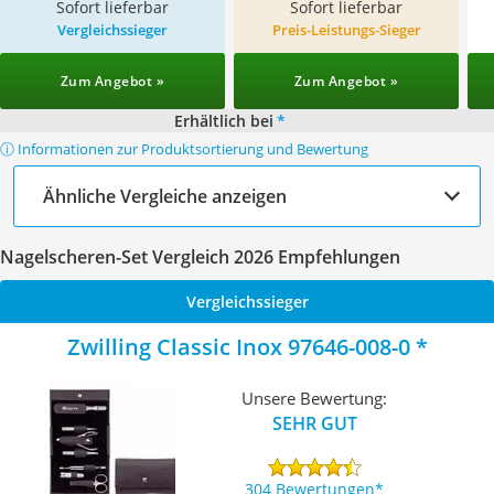
Sofort lieferbar
Sofort lieferbar
Vergleichssieger
Preis-Leistungs-Sieger
Zum Angebot »
Zum Angebot »
Erhältlich bei
*
ⓘ Informationen zur Produktsortierung und Bewertung
Ähnliche Vergleiche anzeigen
Nagelscheren-Set Vergleich 2026 Empfehlungen
Vergleichssieger
Zwilling Classic Inox 97646-008-0
Unsere Bewertung:
SEHR GUT
304 Bewertungen