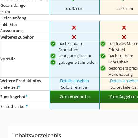
Gesamtlänge
ca. 9,5 cm
ca. 9,5 cm
in cm
Lieferumfang
Inkl. Etui
Ausstattung
Weiteres Zubehör
nachziehbare
rostfreies Mater
Schrauben
Edelstahl
sehr gute Qualität
nachziehbare
Vorteile
Schrauben
gebogene Schneiden
besonders präzi
Handhabung
Weitere Produktinfos
Details ansehen
Details ansehe
Lieferzeit
*
Sofort lieferbar
Sofort lieferba
Zum Angebot »
Zum Angebot 
Zum Angebot
*
Erhältlich bei
*
Inhaltsverzeichnis