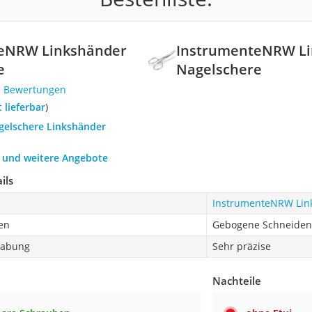
eNRW Linkshänder
InstrumenteNRW L
e
Nagelschere
1 Bewertungen
t lieferbar
)
agelschere Linkshänder
h und weitere Angebote
ils
InstrumenteNRW Lin
en
Gebogene Schneiden
habung
Sehr präzise
Nachteile