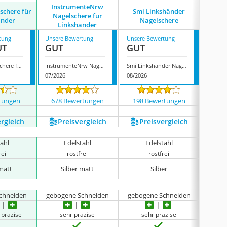
InstrumenteNrw
schere für
Smi Linkshänder
Instr
Nagelschere für
änder
Nagelschere
Linkshänder
tung
Unsere Bewertung
Unsere Bewertung
Unsere
UT
GUT
GUT
GUT
Remos Nagelschere für Linkshänder
InstrumenteNrw Nagelschere für Linkshänder
Smi Linkshänder Nagelschere
07/2026
08/2026
08/202
tungen
678 Bewertungen
198 Bewertungen
75 
ergleich
Preis­vergleich
Preis­vergleich
P
tahl
Edelstahl
Edelstahl
rei
rostfrei
rostfrei
 matt
Silber matt
Silber
chneiden
gebogene Schneiden
gebogene Schneiden
gebog
 präzise
sehr präzise
sehr präzise
beso