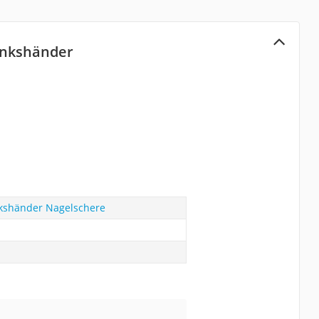
inkshänder
kshänder Nagelschere