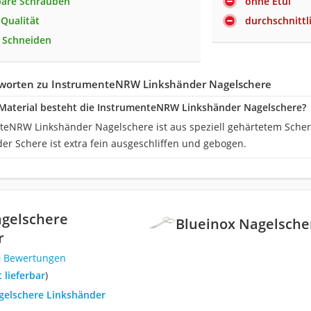
bare Schrauben
ohne Etui
 Qualität
durchschnitt
 Schneiden
worten zu InstrumenteNRW Linkshänder Nagelschere
Material besteht die InstrumenteNRW Linkshänder Nagelschere?
teNRW Linkshänder Nagelschere ist aus speziell gehärtetem Schere
der Schere ist extra fein ausgeschliffen und gebogen.
agelschere
Blueinox Nagelsche
r
9 Bewertungen
t lieferbar
)
agelschere Linkshänder