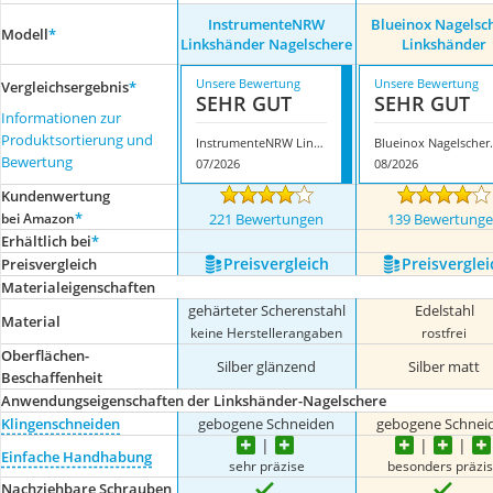
InstrumenteNRW
Blueinox Nagelsc
Modell
*
Linkshänder Nagelschere
Linkshänder
Unsere Bewertung
Unsere Bewertung
Vergleichsergebnis
*
SEHR GUT
SEHR GUT
Informationen zur
Produktsortierung und
InstrumenteNRW Linkshänder Nagelschere
Blueinox Na
Bewertung
07/2026
08/2026
Kundenwertung
*
bei Amazon
221 Bewertungen
139 Bewertung
Erhältlich bei
*
Preis­vergleich
Preis­verglei
Preis­vergleich
Materialeigenschaften
gehärteter Scherenstahl
Edelstahl
Material
keine Herstellerangaben
rostfrei
Oberflächen-
Silber glänzend
Silber matt
Beschaffenheit
Anwendungseigenschaften der Linkshänder-Nagelschere
Klingenschneiden
gebogene Schneiden
gebogene Schnei
Einfache Handhabung
sehr präzise
besonders präzi
Nachziehbare Schrauben