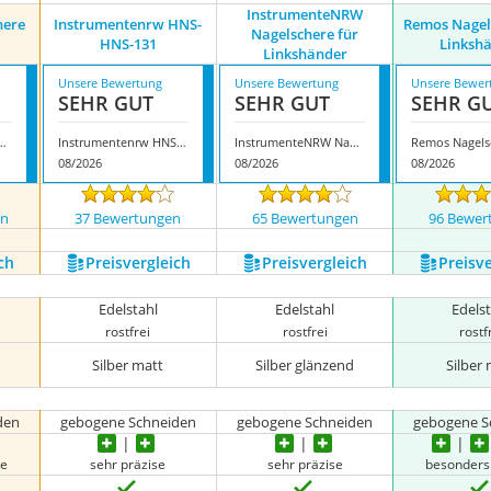
InstrumenteNRW
here
Instrumentenrw HNS-
Remos Nagel
Nagelschere für
HNS-131
Linksh
Linkshänder
Unsere Bewertung
Unsere Bewertung
Unsere Bewer
SEHR GUT
SEHR GUT
SEHR G
gelschere Linkshänder
Instrumentenrw HNS-HNS-131
InstrumenteNRW Nagelschere für Linkshänder
08/2026
08/2026
08/2026
en
37 Bewertungen
65 Bewertungen
96 Bewer
ch
Preis­vergleich
Preis­vergleich
Preis­v
Edelstahl
Edelstahl
Edels
rostfrei
rostfrei
rostf
Silber matt
Silber glänzend
Silber
den
gebogene Schneiden
gebogene Schneiden
gebogene S
se
sehr präzise
sehr präzise
besonders