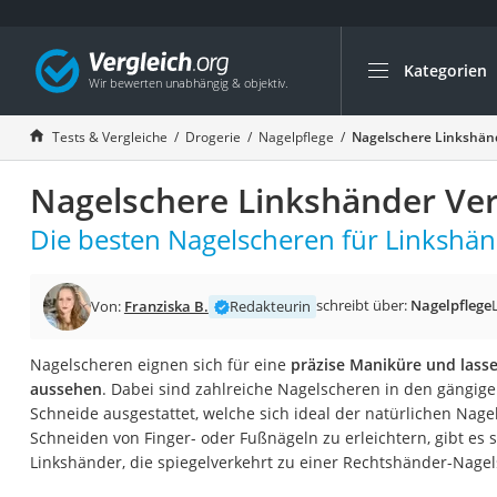
Kategorien
Die beliebtesten V
Drogerie
Tests & Vergleiche
Drogerie
Nagelpflege
Nagelschere Linkshänd
Inhalator
Nagelschere Linkshänder Ver
Haarschneider
Rollator
Die besten Nagelscheren für Linkshän
Braun Rasierer
Katzenklappe (Chi
schreibt über:
Nagelpflege
Von:
Franziska B.
Redakteurin
Rasierer
Nagelscheren eignen sich für eine
präzise Maniküre und lasse
Masturbator
aussehen
. Dabei sind zahlreiche Nagelscheren in den gängig
Massagepistole
Schneide ausgestattet, welche sich ideal der natürlichen Nag
Schneiden von Finger- oder Fußnägeln zu erleichtern, gibt es 
Epilierer
Linkshänder, die spiegelverkehrt zu einer Rechtshänder-Nagel
Reisehaartrockner