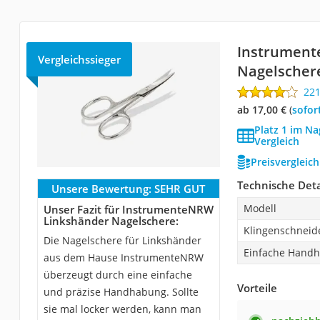
Instrument
Vergleichssieger
Nagelscher
22
ab 17,00 €
(
Sofor
Platz 1 im N
Vergleich
Preisvergleic
Technische Deta
Unsere Bewertung:
SEHR GUT
Modell
Unser Fazit für InstrumenteNRW
Linkshänder Nagelschere:
Klingenschneid
Die Nagelschere für Linkshänder
Einfache Hand
aus dem Hause InstrumenteNRW
überzeugt durch eine einfache
Vorteile
und präzise Handhabung. Sollte
sie mal locker werden, kann man