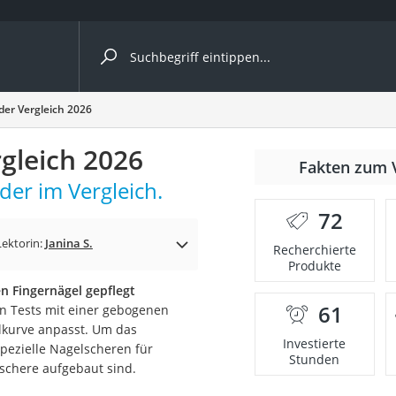
ergleiche nach Kategorie
er Vergleich 2026
gleich 2026
Fakten zum 
der im Vergleich.
72
p)
Lektorin:
Janina S.
Recherchierte
Produkte
n Fingernägel gepflegt
61
en Tests mit einer gebogenen
elkurve anpasst. Um das
Investierte
spezielle Nagelscheren für
Stunden
schere aufgebaut sind.