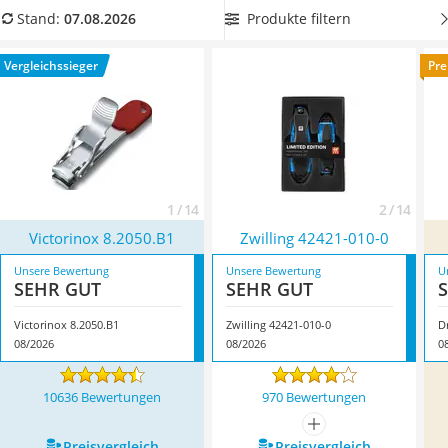
Philips-Sonicare-Zahnbürste
angepasst ist.
Insider-Tipp
: Wählen Sie einen Nagelknipser
Produkte filtern
Stand:
07.08.2026
Schildkrötenhaus
mit integrierter Nagelfeile. So haben Sie immer alles für die
Mineralfutter Pferd
Nagelpflege dabei. Überzeugt hat uns hier im August 2026
Vergleichssieger
Pre
Massagegerät
besonders das Modell
Victorinox 8.2050.B1
*
mit seinen
Service
Eigenschaften.
1 / 14
2 / 14
Victorinox 8.2050.B1
Zwilling 42421-010-0
Unsere Bewertung
Unsere Bewertung
U
SEHR GUT
SEHR GUT
Victorinox 8.2050.B1
Zwilling 42421-010-0
D
08/2026
08/2026
0
10636 Bewertungen
970 Bewertungen
mehr anzeigen
Preis­vergleich
Preis­vergleich