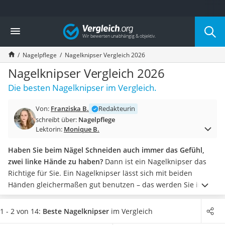
Die beliebtesten Vergleiche nach Kategorie
Vergleich
Drogerie
Inhalator
Nagelpflege
Nagelknipser Vergleich 2026
Haarschneider
Rollator
Nagelknipser Vergleich 2026
Braun Rasierer
Die besten Nagelknipser im Vergleich.
Katzenklappe (Chip)
Rasierer
Von:
Franziska B.
Redakteurin
Masturbator
schreibt über:
Nagelpflege
Massagepistole
Lektorin:
Monique B.
Epilierer
Reisehaartrockner
Haben Sie beim Nägel Schneiden auch immer das Gefühl,
Eiweißpulver
zwei linke Hände zu haben?
Dann ist ein Nagelknipser das
Magnesiumpräparat
Richtige für Sie. Ein Nagelknipser lässt sich mit beiden
Katzenklappe
Händen gleichermaßen gut benutzen – das werden Sie im
Nackenmassagegerät
Praxis-Test sehen – und die Nagelpflege ist damit in
Zeckenschutz Katze
Windeseile erledigt.
Die meisten Nagelknipser haben eine
1 - 2 von 14:
Beste Nagelknipser
im Vergleich
leichter Haartrockner
konkave Schneide
, die perfekt an die natürliche Nagelform