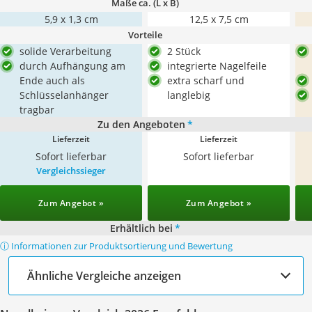
Maße ca. (L x B)
5,9 x 1,3 cm
12,5 x 7,5 cm
Vorteile
solide Verarbeitung
2 Stück
durch Aufhängung am
integrierte Nagelfeile
Ende auch als
extra scharf und
Schlüsselanhänger
langlebig
tragbar
Zu den Angeboten
*
Lieferzeit
Lieferzeit
Sofort lieferbar
Sofort lieferbar
Vergleichssieger
Zum Angebot »
Zum Angebot »
Erhältlich bei
*
ⓘ Informationen zur Produktsortierung und Bewertung
Ähnliche Vergleiche anzeigen