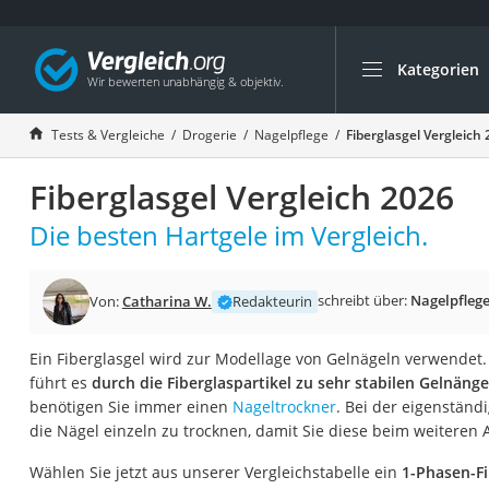
Kategorien
Die beliebtesten V
Drogerie
Tests & Vergleiche
Drogerie
Nagelpflege
Fiberglasgel Vergleich
Inhalator
Fiberglasgel Vergleich 2026
Haarschneider
Rollator
Die besten Hartgele im Vergleich.
Braun Rasierer
Katzenklappe (Chi
schreibt über:
Nagelpfleg
Von:
Catharina W.
Redakteurin
Rasierer
Ein Fiberglasgel wird zur Modellage von Gelnägeln verwendet. 
Masturbator
führt es
durch die Fiberglaspartikel zu sehr stabilen Gelnänge
Massagepistole
benötigen Sie immer einen
Nageltrockner
. Bei der eigenstän
die Nägel einzeln zu trocknen, damit Sie diese beim weiteren 
Epilierer
Reisehaartrockner
Wählen Sie jetzt aus unserer Vergleichstabelle ein
1-Phasen-Fi