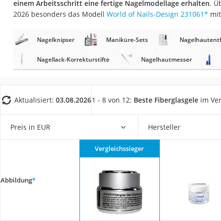
einem Arbeitsschritt eine fertige Nagelmodellage erhalten
. Ü
Eiweißpulver
2026 besonders das Modell
World of Nails-Design 231061
*
mit
Magnesiumpräpar
Katzenklappe
Nagelknipser
Maniküre-Sets
Nagelhautent
Nackenmassagege
Nagellack-Korrekturstifte
Nagelhautmesser
Zeckenschutz Katz
leichter Haartrock
Aktualisiert:
03.08.2026
1 - 8 von 12:
Beste Fiberglasgele
im Ver
Philips-Sonicare-
Schildkrötenhaus
Preis in EUR
Hersteller
Mineralfutter Pfer
Massagegerät
Vergleichssieger
Service
Abbildung
*