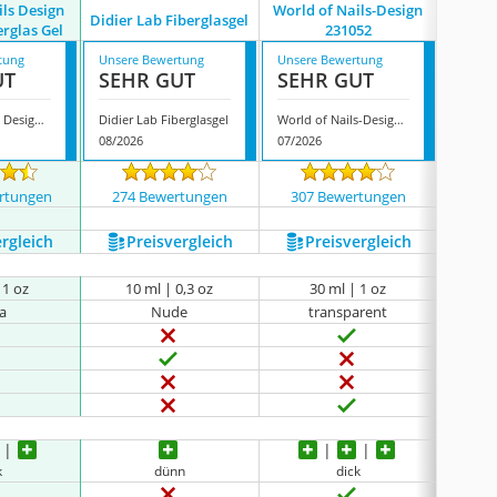
ils Design
World of Nails-Design
World 
Didier Lab Fiberglasgel
rglas Gel
231052
tung
Unsere Bewertung
Unsere Bewertung
Unsere
UT
SEHR GUT
SEHR GUT
SEH
World of Nails Design LED/UV-Fiberglas Gel
Didier Lab Fiberglasgel
World of Nails-Design 231052
08/2026
07/2026
07/202
rtungen
274 Bewertungen
307 Bewertungen
4425
ergleich
Preis­vergleich
Preis­vergleich
P
 1 oz
10 ml | 0,3 oz
30 ml | 1 oz
3
a
Nude
transparent
k
dünn
dick