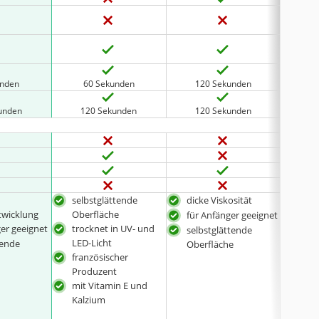
unden
60 Sekunden
120 Sekunden
9
unden
120 Sekunden
120 Sekunden
1
selbstglättende
dicke Viskosität
dick
wicklung
Oberfläche
für Anfänger geeignet
für 
ger geeignet
trocknet in UV- und
selbstglättende
selb
LED-Licht
gende
Oberfläche
Obe
französischer
troc
Produzent
LED
mit Vitamin E und
Kalzium