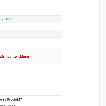
n 231061
 Wärmeentwicklung
lares Produkt?
rosa Farbe.