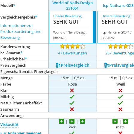
World of Nails-Design
Modell
*
Icp-Nailcare GX3
231061
Unsere Bewertung
Unsere Bewertung
Vergleichsergebnis
*
SEHR GUT
SEHR GUT
Informationen zur
Produktsortierung und
World of Nails-Design 231061
Icp-Nailcare GX3-15
Bewertung
08/2026
08/2026
Kundenwertung
*
bei Amazon
47 Bewertungen
257 Bewertung
Erhältlich bei
*
Preis­vergleich
Preis­verglei
Preis­vergleich
Eigenschaften des Fiberglasgels
Menge
15 ml | 0,5 oz
15 ml | 0,5 oz
Farbe
Rosa
Weiß
Klar
Milchig
Natürlicher Farbeffekt
Säurearm
Anwendung
Viskosität
dick
mittel
Für Anfänger geeignet