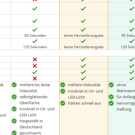
60 Sekunden
keine Herstellerangabe
90 Sek
120 Sekunden
keine Herstellerangabe
120 Sek
tät
mittlere bis dicke
mittlere Viskosität
ohne
Viskosität
Wärmeent
trocknet in UV- und
selbstglättende
für Anfän
LED-Licht
Oberfläche
härten schnell aus
hervorra
trocknet in UV- und
Haftung
LED-Licht
 und
hergestellt in
Deutschland
geruchsarm