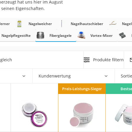
berzeugt hat uns hier im August
 seinen Eigenschaften.
at
ferner
Nagelweicher
Nagelhautschieber
Nage
rät
Nagelpflegestifte
Fiberglasgele
Vortex-Mixer
e
ner
gleich
Produkte filtern
Zahnbürste
Kundenwertung
Sorti
d
Preis-Leistungs-Sieger
Bestse