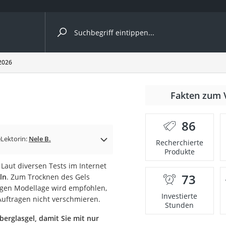
ergleiche nach Kategorie
 2026
Fakten zum 
86
p)
e
Lektorin:
Nele B.
Recherchierte
Produkte
Laut diversen Tests im Internet
73
ln
. Zum Trocknen des Gels
digen Modellage wird empfohlen,
Investierte
Auftragen nicht verschmieren.
Stunden
berglasgel, damit Sie mit nur