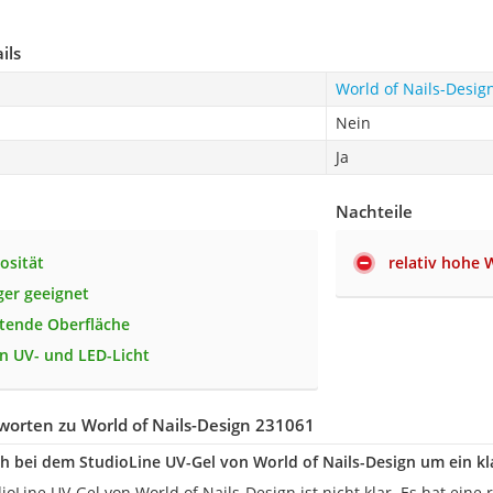
ils
World of Nails-Desig
Nein
Ja
Nachteile
osität
relativ hohe
ger geeignet
ttende Oberfläche
in UV- und LED-Licht
orten zu World of Nails-Design 231061
ch bei dem StudioLine UV-Gel von World of Nails-Design um ein k
ioLine UV-Gel von World of Nails-Design ist nicht klar. Es hat eine 