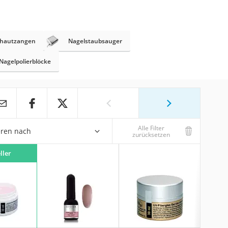
lhautzangen
Nagelstaubsauger
Nagelpolierblöcke
Alle Filter
eren nach
zurücksetzen
ller