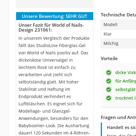
Technische Deta
Unsere Bewertung:
SEHR GUT
Modell
Unser Fazit für World of Nails-
Design 231061:
Klar
In unserem Vergleich der Produkte
Milchig
fällt das StudioLine Fiberglas-Gel
von World of Nails positiv auf. Das
Vorteile
dickviskose Universalgel in
leichtem Rosé ist einfach zu
dicke Visk
verarbeiten und zieht sich
für Anfän
selbstständig glatt. Mit hoher
Stabilität und Haftung im
selbstglä
Endprodukt verhindert es
trocknet 
Luftbläschen. Es eignet sich für
Modellage- und Glanzgel-
Fragen und Antw
Anwendungen, besonders für den
Babyboomer-Look. Die Aushärtung
Handelt es si
dauert 120 Sekunden im 4-Röhren-
Nein, das Stud