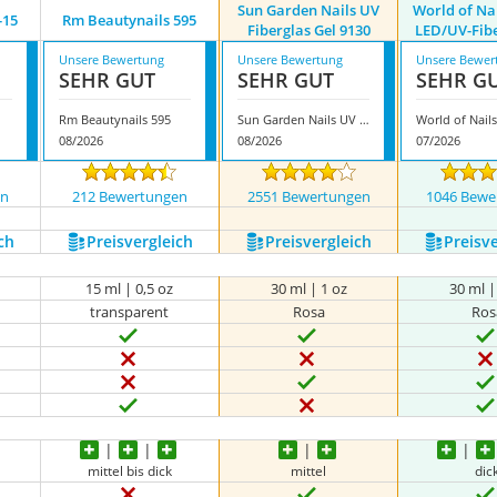
Sun Garden Nails UV
World of Na
-15
Rm Beautynails 595
Fiberglas Gel 9130
LED/UV-Fibe
Unsere Bewertung
Unsere Bewertung
Unsere Bewer
SEHR GUT
SEHR GUT
SEHR G
Rm Beautynails 595
Sun Garden Nails UV Fiberglas Gel 9130
08/2026
08/2026
07/2026
en
212 Bewertungen
2551 Bewertungen
1046 Bewe
ch
Preis­vergleich
Preis­vergleich
Preis­v
15 ml | 0,5 oz
30 ml | 1 oz
30 ml |
transparent
Rosa
Ros
mittel bis dick
mittel
dic