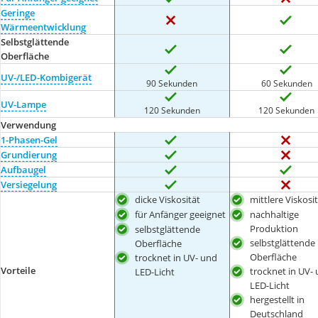
Geringe
Wärmeentwicklung
Selbstglättende
Oberfläche
UV-/LED-Kombigerät
90 Sekunden
60 Sekunden
UV-Lampe
120 Sekunden
120 Sekunden
Verwendung
1-Phasen-Gel
Grundierung
Aufbaugel
Versiegelung
dicke Viskosität
mittlere Viskosi
für Anfänger geeignet
nachhaltige
Produktion
selbstglättende
selbstglättende
Oberfläche
Oberfläche
trocknet in UV- und
Vorteile
trocknet in UV-
LED-Licht
LED-Licht
hergestellt in
Deutschland