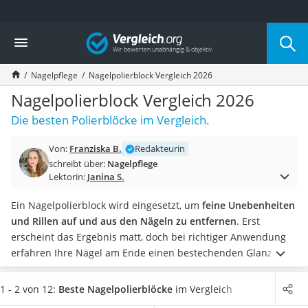
Die beliebtesten Vergleiche nach Kategorie
Vergleich
Drogerie
Inhalator
Nagelpflege
Nagelpolierblock Vergleich 2026
Haarschneider
Rollator
Nagelpolierblock Vergleich 2026
Braun Rasierer
Die besten Polierblöcke im Vergleich.
Katzenklappe (Chip)
Rasierer
Von:
Franziska B.
Redakteurin
Masturbator
schreibt über:
Nagelpflege
Massagepistole
Lektorin:
Janina S.
Epilierer
Reisehaartrockner
Ein Nagelpolierblock wird eingesetzt, um
feine Unebenheiten
Eiweißpulver
und Rillen auf und aus den Nägeln zu entfernen
. Erst
Magnesiumpräparat
erscheint das Ergebnis matt, doch bei richtiger Anwendung
Katzenklappe
erfahren Ihre Nägel am Ende einen bestechenden Glanz.
Nackenmassagegerät
Laut diversen Online-Tests hilft ein solcher Polierblock auch
Zeckenschutz Katze
bei der Maniküre. Nach dieser haftet der
Nagellack
nach dem
1 - 2 von 12:
Beste Nagelpolierblöcke
im Vergleich
leichter Haartrockner
Anrauen der Nägel wesentlich besser.
Wählen Sie jetzt aus