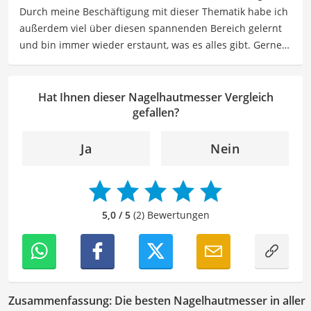
Durch meine Beschäftigung mit dieser Thematik habe ich
außerdem beim Verfolgen ihrer Interessen an
außerdem viel über diesen spannenden Bereich gelernt
Neurowissenschaft und Spiritualität.
und bin immer wieder erstaunt, was es alles gibt. Gerne
Der Nagelhautmesser-Vergleich ist aus unserer Sicht
lasse ich Sie an meinen Erfahrungen teilhaben. Als
besonders empfehlenswert für
Beauty-Enthusiasten
und
Fachautorin für Drogerieprodukte teile ich mein Wissen
Nagelstudios
.
über Beauty- sowie Pflegeprodukte, Gesundheitsartikel,
Hat Ihnen dieser Nagelhautmesser Vergleich
Haushaltswaren und vieles mehr. Meine Beiträge
gefallen?
umfassen Produktvergleiche, Tipps, Trends und
Empfehlungen, um Lesern dabei zu helfen, die besten
Ja
Nein
Produkte für ihre Bedürfnisse zu finden sowie sowohl ihre
Schönheits- als auch Pflegeroutine zu optimieren.
Der Nagelhautmesser-Vergleich ist aus unserer Sicht
besonders empfehlenswert für
Beauty-Enthusiasten
und
5,0 / 5
(2) Bewertungen
Nagelstudios
.
Zusammenfassung: Die besten Nagelhautmesser in aller