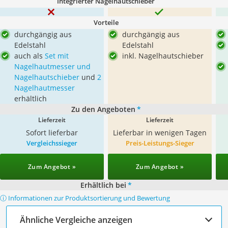
Integrierter Nagelhautschieber
Vorteile
durchgängig aus
durchgängig aus
Edelstahl
Edelstahl
auch als
Set mit
inkl. Nagelhautschieber
Nagelhautmesser und
Nagelhautschieber
und
2
Nagelhautmesser
erhältlich
Zu den Angeboten
*
Lieferzeit
Lieferzeit
Sofort lieferbar
Lieferbar in wenigen Tagen
Vergleichssieger
Preis-Leistungs-Sieger
Zum Angebot »
Zum Angebot »
Erhältlich bei
*
ⓘ Informationen zur Produktsortierung und Bewertung
Ähnliche Vergleiche anzeigen