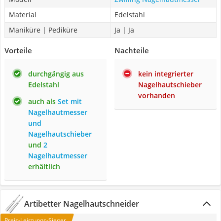
Material
Edelstahl
Maniküre | Pediküre
Ja | Ja
Vorteile
Nachteile
durchgängig aus
kein integrierter
Edelstahl
Nagelhautschieber
vorhanden
auch als
Set mit
Nagelhautmesser
und
Nagelhautschieber
und
2
Nagelhautmesser
erhältlich
Artibetter Nagelhautschneider
Preis-Leistungs-Sieger