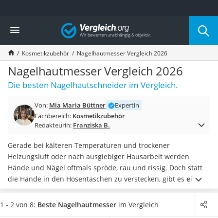
Die beliebtesten Vergleiche nach Kategorie
Vergleich
Drogerie
Inhalator
Kosmetikzubehör
Nagelhautmesser Vergleich 2026
Haarschneider
Rollator
Nagelhautmesser Vergleich 2026
Braun Rasierer
Die besten Nagelhautschneider im Vergleich.
Katzenklappe (Chip)
Rasierer
Von:
Mia Maria Büttner
Expertin
Masturbator
Fachbereich:
Kosmetikzubehör
Massagepistole
Redakteurin:
Franziska B.
Epilierer
Reisehaartrockner
Gerade bei kälteren Temperaturen und trockener
Eiweißpulver
Heizungsluft oder nach ausgiebiger Hausarbeit werden
Magnesiumpräparat
Hände und Nägel oftmals spröde, rau und rissig. Doch statt
Katzenklappe
die Hände in den Hosentaschen zu verstecken, gibt es
einige
Nackenmassagegerät
einfache Tools
, sie wieder top gepflegt aussehen zu lassen.
Zeckenschutz Katze
Unter anderem mit einem Nagelhautmesser und/oder einem
1 - 2 von 8:
Beste Nagelhautmesser
im Vergleich
leichter Haartrockner
Nagelhautschieber
.
Auswertungen verschiedener Internet-