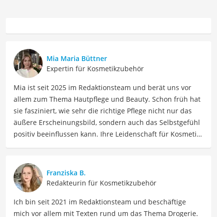
Mia Maria Büttner
Expertin für Kosmetikzubehör
Mia ist seit 2025 im Redaktionsteam und berät uns vor
allem zum Thema Hautpflege und Beauty. Schon früh hat
sie fasziniert, wie sehr die richtige Pflege nicht nur das
äußere Erscheinungsbild, sondern auch das Selbstgefühl
positiv beeinflussen kann. Ihre Leidenschaft für Kosmetik
hat sie durch ihre Ausbildung zur staatlich geprüften
Kosmetikerin vertieft und professionalisiert und berät
nun Menschen dabei, die richtigen Produkte für sie zu
Franziska B.
finden. Mia liebt es, sich in Inhaltsstoffe und
Redakteurin für Kosmetikzubehör
Produktversprechen hineinzudenken und diese
Ich bin seit 2021 im Redaktionsteam und beschäftige
verständlich aufzuschlüsseln. Als Ausgleich zu ihrer
mich vor allem mit Texten rund um das Thema Drogerie.
Arbeit findet Mia Ruhe im Sport und beim Lesen, und