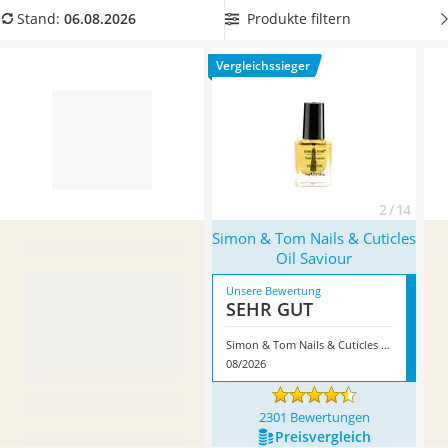
Philips-Sonicare-Zahnbürste
rein und überzeugen Sie sich selbst! Überzeugt hat uns hier
Produkte filtern
Stand:
06.08.2026
Schildkrötenhaus
im August 2026 besonders das Modell
Simon & Tom Nails &
Mineralfutter Pferd
Cuticles Oil Saviour
*
mit seinen Eigenschaften.
Vergleichssieger
Massagegerät
Service
2 / 14
Simon & Tom Nails & Cuticles
Oil Saviour
Unsere Bewertung
SEHR GUT
Simon & Tom Nails & Cuticles Oil Saviour
08/2026
2301 Bewertungen
Preis­vergleich