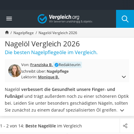
Die beliebtesten Vergleiche nach Kategorie
Vergleich
Drogerie
Inhalator
Nagelpflege
Nagelöl Vergleich 2026
Haarschneider
Rollator
Nagelöl Vergleich 2026
Braun Rasierer
Die besten Nagelpflegeöle im Vergleich.
Katzenklappe (Chip)
Rasierer
Von:
Franziska B.
Redakteurin
Masturbator
schreibt über:
Nagelpflege
Massagepistole
Lektorin:
Monique B.
Epilierer
Reisehaartrockner
Nagelöl
verbessert die Gesundheit unsere Finger- und
Eiweißpulver
Fußnägel
und trägt außerdem noch zu einer schöneren Optik
Magnesiumpräparat
bei.
Leiden Sie unter besonders geschädigten Nägeln, sollten
Katzenklappe
Sie zunächst zu einem darauf spezialisierten Öl greifen.
Nackenmassagegerät
Praktisch für Eilige ist zudem ein Produkt, das besonders
Zeckenschutz Katze
schnell einzieht
. Unsere Test- oder Vergleichstabelle verrät
1 - 2 von 14:
Beste Nagelöle
im Vergleich
leichter Haartrockner
Ihnen auf einen Blick, welche Öle was können. Schauen Sie