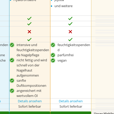
•
und weitere
enden
intensive und
feuchtigkeitsspenden
feuchtigkeitsspenden
d
rone
de Nagelpflege
parfümfrei
nicht fettig und wird
iche
vegan
schnell von der
Nagelhaut
aufgenommen
sanfte
Duftkompositionen
angereichert mit
wertvollem Öl
n
Details ansehen
Details ansehen
r
Sofort lieferbar
Sofort lieferbar
Unser Highli