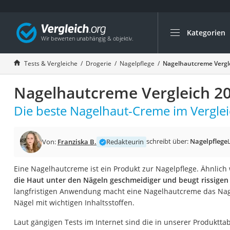
Kategorien
Die beliebtesten V
Drogerie
Tests & Vergleiche
Drogerie
Nagelpflege
Nagelhautcreme Vergl
Inhalator
Nagelhautcreme Vergleich 2
Haarschneider
Rollator
Die beste Nagelhaut-Creme im Verglei
Braun Rasierer
Katzenklappe (Chi
schreibt über:
Nagelpflege
Von:
Franziska B.
Redakteurin
Rasierer
Eine Nagelhautcreme ist ein Produkt zur Nagelpflege. Ähnlich
Masturbator
die Haut unter den Nägeln geschmeidiger und beugt rissigen 
Massagepistole
langfristigen Anwendung macht eine Nagelhautcreme das Nage
Nägel mit wichtigen Inhaltsstoffen.
Epilierer
Reisehaartrockner
Laut gängigen Tests im Internet sind die in unserer Produktta