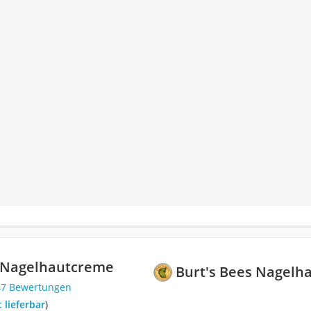
s Nagelhautcreme
Burt's Bees Nagelh
47 Bewertungen
t lieferbar
)