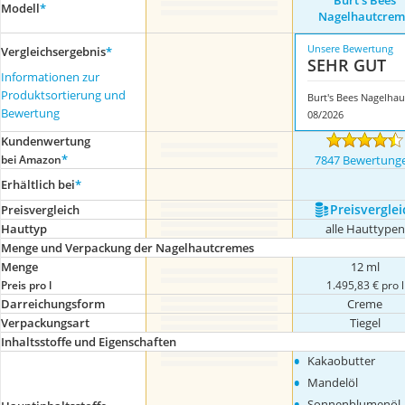
Burt's Bees
Modell
*
Nagelhautcrem
Unsere Bewertung
Vergleichsergebnis
*
SEHR GUT
Informationen zur
Produktsortierung und
Bewertung
08/2026
Kundenwertung
*
bei Amazon
7847 Bewertung
Erhältlich bei
*
Preis­verglei
Preis­vergleich
Hauttyp
alle Hauttypen
Menge und Verpackung der Nagelhautcremes
Menge
12 ml
Preis pro l
1.495,83 € pro l
Darreichungsform
Creme
Verpackungsart
Tiegel
Inhaltsstoffe und Eigenschaften
•
Kakaobutter
•
Mandelöl
•
Sonnenblumenöl