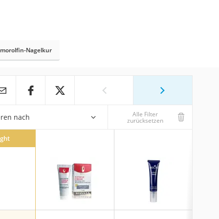
morolfin-Nagelkur
Alle Filter
eren nach
zurücksetzen
ight
O