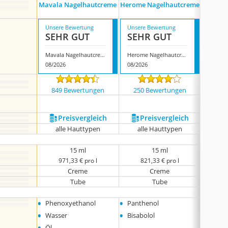
Mavala Nagelhautcreme
Herome Nagelhautcreme
Repar
Unsere Bewertung
Unsere Bewertung
Unsere
SEHR GUT
SEHR GUT
SEH
Mavala Nagelhautcreme
Herome Nagelhautcreme
08/2026
08/2026
08/202
849 Bewertungen
250 Bewertungen
7288
Preis­vergleich
Preis­vergleich
P
alle Hauttypen
alle Hauttypen
al
15 ml
15 ml
971,33 € pro l
821,33 € pro l
6
Creme
Creme
Tube
Tube
•
•
•
Phenoxyethanol
Panthenol
Reiskl
•
•
•
Wasser
Bisabolol
japan
•
•
Öl
Vitam