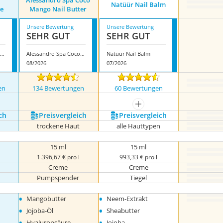
Alessandro Spa Coco
Natüür Nail Balm
e
Mango Nail Butter
Unsere Bewertung
Unsere Bewertung
SEHR GUT
SEHR GUT
Burt's Bees Nagelhautcreme
Alessandro Spa Coco Mango Nail Butter
Natüür Nail Balm
08/2026
07/2026
en
134 Bewertungen
60 Bewertungen
mehr anzeigen
ch
Preis­vergleich
Preis­vergleich
trockene Haut
alle Hauttypen
15 ml
15 ml
1.396,67 € pro l
993,33 € pro l
Creme
Creme
Pumpspender
Tiegel
•
•
Mangobutter
Neem-Extrakt
•
•
Jojoba-Öl
Sheabutter
•
•
Hyaluronsäure
Jojoba