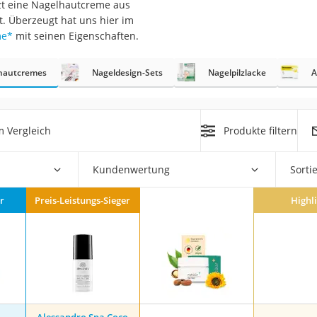
tzt eine Nagelhautcreme aus
t. Überzeugt hat uns hier im
at
me
*
mit seinen Eigenschaften.
hautcremes
Nageldesign-Sets
Nagelpilzlacke
A
rät
e
ner
 Vergleich
Produkte filtern
Zahnbürste
Kundenwertung
Sorti
d
r
Preis-Leistungs-Sieger
Highl