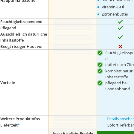
Hauptinhaltsstoffe
•
Vitamin-E-Öl
•
Zitronenbutter
Feuchtigkeitsspendend
Pflegend
Ausschließlich natürliche
Inhaltsstoffe
Beugt rissiger Haut vor
feuchtigkeitssp
d
duftet nach Zit
komplett natürl
Inhaltsstoffe
Vorteile
pflegend bei
Sonnenbrand
Weitere Produktinfos
Details ansehe
Lieferzeit
*
Sofort lieferba
Unser Highlight-Produkt