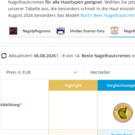
Nagelhautcremes
für alle Hauttypen geeignet
. Wählen Sie je
Eiweißpulver
unserer Tabelle aus, die besonders schnell in die Haut einzieh
Magnesiumpräpar
August 2026 besonders das Modell
Burt's Bees Nagelhautcre
Katzenklappe
Nagelpflegesets
Shellac-Starter-Sets
Nagel
Nackenmassagege
Zeckenschutz Katz
leichter Haartrock
Aktualisiert:
06.08.2026
1 - 8 von 14:
Beste Nagelhautcremes
im
Philips-Sonicare-
Schildkrötenhaus
Preis in EUR
Hersteller
Mineralfutter Pfer
Highlight
Vergleichssiege
Massagegerät
Service
Abbildung
*