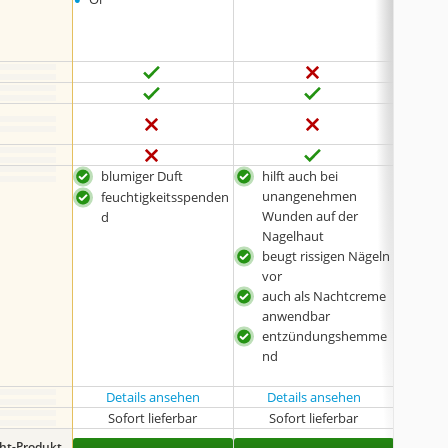
•
Shea-
•
Laven
blumiger Duft
hilft auch bei
feu
unangenehmen
d
feuchtigkeitsspenden
Wunden auf der
komp
d
Nagelhaut
Inha
beugt rissigen Nägeln
mac
vor
wei
auch als Nachtcreme
anwendbar
entzündungshemme
nd
Details ansehen
Details ansehen
Det
Sofort lieferbar
Sofort lieferbar
Sof
ght-Produkt