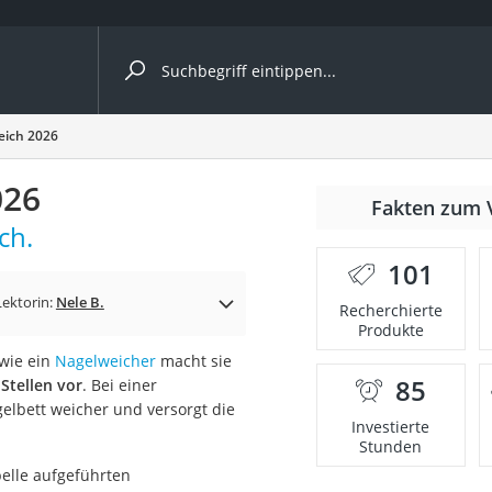
ergleiche nach Kategorie
eich 2026
026
Fakten zum 
ch.
101
p)
Lektorin:
Nele B.
Recherchierte
Produkte
 wie ein
Nagelweicher
macht sie
85
Stellen vor
. Bei einer
lbett weicher und versorgt die
Investierte
Stunden
belle aufgeführten