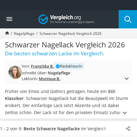
Die beliebtesten Vergleiche nach Kategorie
Vergleich
Drogerie
Inhalator
Nagelpflege
Schwarzer Nagellack Vergleich 2026
Haarschneider
Rollator
Schwarzer Nagellack Vergleich 2026
Braun Rasierer
Die besten schwarzen Lacke im Vergleich.
Katzenklappe (Chip)
Rasierer
Von:
Franziska B.
Redakteurin
Masturbator
schreibt über:
Nagelpflege
Massagepistole
Lektorin:
Monique B.
Epilierer
Reisehaartrockner
Früher von Emos und Gothics getragen, heute ein
Stil-
Eiweißpulver
Klassiker
: Schwarzer Nagellack hat die Beautywelt im Sturm
Magnesiumpräparat
erobert. Der einfarbige Lack setzt Akzente und ist dabei
Katzenklappe
zeitlos schön.
Der Lack ist für den privaten Einsatz zuhause
Nackenmassagegerät
und die professionelle Anwendung im Kosmetikstudio
Zeckenschutz Katze
geeignet. Schwarzen Nagellack können Sie zu jeder Jahreszeit
1 - 2 von 9:
Beste Schwarze Nagellacke
im Vergleich
leichter Haartrockner
auf den Finger- und Fußnägeln tragen.
Machen Sie den Test!