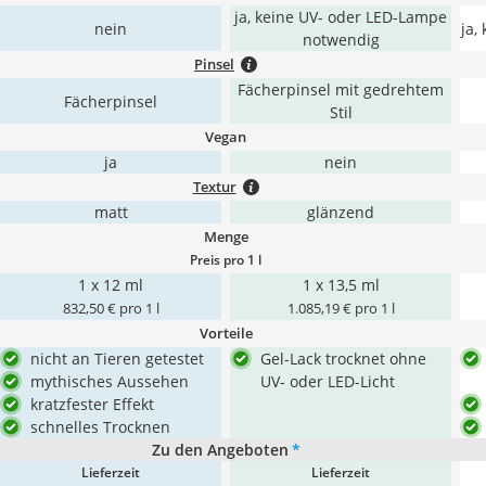
ja, keine UV- oder LED-Lampe
nein
ja,
notwendig
Pinsel
Fächerpinsel mit gedrehtem
Fächerpinsel
Stil
Vegan
ja
nein
Textur
matt
glänzend
Menge
Preis pro 1 l
1 x 12 ml
1 x 13,5 ml
832,50 € pro 1 l
1.085,19 € pro 1 l
Vorteile
nicht an Tieren getestet
Gel-Lack trocknet ohne
mythisches Aussehen
UV- oder LED-Licht
kratzfester Effekt
schnelles Trocknen
Zu den Angeboten
*
Lieferzeit
Lieferzeit