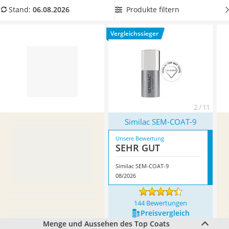
Philips-Sonicare-Zahnbürste
Aushärtezeit
, damit Sie schnell wieder Ihrem normalen Alltag
Produkte filtern
Stand:
06.08.2026
Schildkrötenhaus
nachgehen können. Überzeugt hat uns hier im August 2026
Mineralfutter Pferd
besonders das Modell
Similac SEM-COAT-9
*
mit seinen
Vergleichssieger
Massagegerät
Eigenschaften.
Service
2 / 11
Similac SEM-COAT-9
Unsere Bewertung
SEHR GUT
Similac SEM-COAT-9
08/2026
144 Bewertungen
Preis­vergleich
Menge und Aussehen des Top Coats