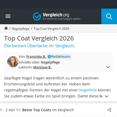
Die beliebtesten Vergleiche nach Kategorie
Vergleich
Drogerie
Inhalator
Nagelpflege
Top Coat Vergleich 2026
Haarschneider
Rollator
Top Coat Vergleich 2026
Braun Rasierer
Die besten Überlacke im Vergleich.
Katzenklappe (Chip)
Rasierer
Von:
Franziska B.
Redakteurin
Masturbator
schreibt über:
Nagelpflege
Massagepistole
Lektorin:
Monique B.
Epilierer
Reisehaartrockner
Gepflegte Nägel tragen wesentlich zu einem positiven
Eiweißpulver
Erscheinungsbild und Auftreten bei. Neben dem
Magnesiumpräparat
regelmäßigen Formen der Nägel mit einer
Nagelfeile
können
Katzenklappe
Sie zudem etwas Farbe ins Spiel bringen. Damit diese
lange
Nackenmassagegerät
ansehnlich bleibt und nicht splittert
, raten diverse Tests im
Zeckenschutz Katze
Internet zum Auftragen von Top Coat.
Wählen Sie jetzt aus
1 - 2 von 11:
Beste Top Coats
im Vergleich
leichter Haartrockner
unserer Vergleichstabelle einen
Top Coat mit kurzer