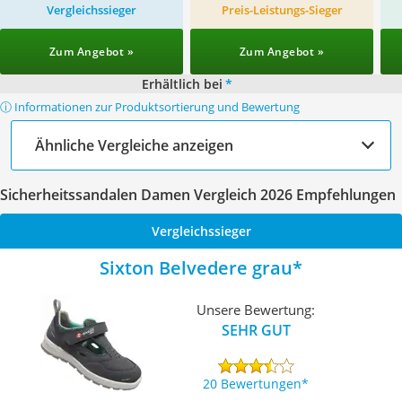
Vergleichssieger
Preis-Leistungs-Sieger
Zum Angebot »
Zum Angebot »
Erhältlich bei
*
ⓘ Informationen zur Produktsortierung und Bewertung
Ähnliche Vergleiche anzeigen
Sicherheitssandalen Damen Vergleich 2026 Empfehlungen
Vergleichssieger
Sixton Belvedere grau
Unsere Bewertung:
SEHR GUT
20 Bewertungen