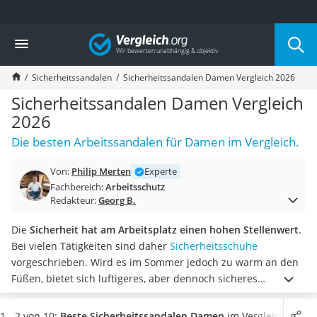
Die beliebtesten Vergleiche nach Kategorie
Vergleich
Baumarkt
Tresor feuerfest
Sicherheitssandalen
Sicherheitssandalen Damen Vergleich 2026
Makita-Akku-Rasenmäher
Kappsäge
Sicherheitssandalen Damen Vergleich
Smartes Türschloss
2026
Akku-Rasentrimmer
Die besten Arbeitssandalen für Damen im Vergleich.
Feuchtigkeitsmessgerät
Split-Klimaanlage 2 Innengeräte
Von:
Philip Merten
Experte
Pelletofen
Fachbereich:
Arbeitsschutz
Bohrmaschine
Redakteur:
Georg B.
Tiefbrunnenpumpe
Fliesenschneider
Die
Sicherheit hat am Arbeitsplatz einen hohen Stellenwert
.
Hochdruckreiniger
Bei vielen Tätigkeiten sind daher
Sicherheitsschuhe
Doppelschleifer
vorgeschrieben.
Wird es im Sommer jedoch zu warm an den
Überwachungskamera
Füßen, bietet sich luftigeres, aber dennoch sicheres
Benzinrasenmäher mit Elektrostart
Schuhwerk an. Wählen Sie jetzt
Sicherheitssandalen für
Akku-Laubsauger
Damen
aus unserem Vergleich aus, die der Schutzklasse S1
1 - 2 von 10:
Beste Sicherheitssandalen Damen
im Vergleich