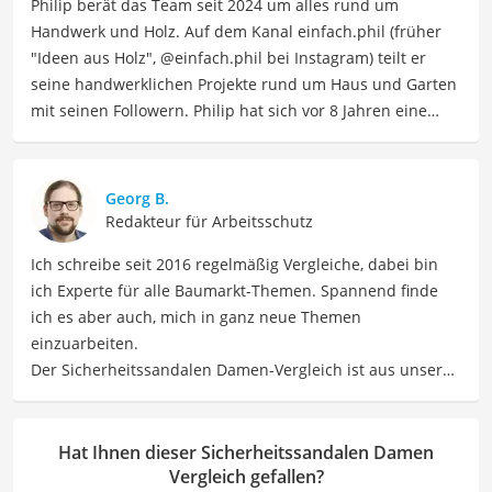
Philip berät das Team seit 2024 um alles rund um
Handwerk und Holz. Auf dem Kanal einfach.phil (früher
"Ideen aus Holz", @einfach.phil bei Instagram) teilt er
seine handwerklichen Projekte rund um Haus und Garten
mit seinen Followern. Philip hat sich vor 8 Jahren eine
CNC Fräse komplett selbst gebaut, also konstruiert,
gefertigt und gebaut. Damit stellt er seitdem tolle und
individuelle Produkte aus Holz her. Außerdem setzt er
Georg B.
vom Fliesenlegen bis hin zu Pflaster- und Elektroarbeiten
Redakteur für Arbeitsschutz
viele verschiedene Projekte ums Haus um. Bisher hat er
Ich schreibe seit 2016 regelmäßig Vergleiche, dabei bin
u.a. eine Werkstatt, ein Mikrozementbad und eine
ich Experte für alle Baumarkt-Themen. Spannend finde
Terrasse mit Drainagemörtel umgebaut, Trockenbau und
ich es aber auch, mich in ganz neue Themen
Elektroarbeit umgesetzt sowie eigene Möbel gebaut und
einzuarbeiten.
gestaltet. Philip bringt sein technisches und
Der Sicherheitssandalen Damen-Vergleich ist aus unserer
handwerkliches Verständnis zusammen und arbeitet sich
Sicht besonders empfehlenswert für
Handwerkerinnen
auch gern in neue Themen ein.
und
Outdoor-Fans
.
Der Sicherheitssandalen Damen-Vergleich ist aus unserer
Hat Ihnen dieser Sicherheitssandalen Damen
Sicht besonders empfehlenswert für
Handwerkerinnen
Vergleich gefallen?
und
Outdoor-Fans
.