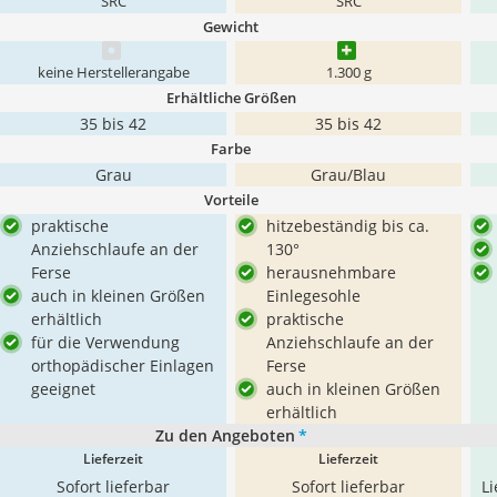
SRC
SRC
Gewicht
keine Herstellerangabe
1.300 g
Erhältliche Größen
35 bis 42
35 bis 42
Farbe
Grau
Grau/Blau
Vorteile
praktische
hitzebeständig bis ca.
Anziehschlaufe an der
130°
Ferse
herausnehmbare
auch in kleinen Größen
Einlegesohle
erhältlich
praktische
für die Verwendung
Anziehschlaufe an der
orthopädischer Einlagen
Ferse
geeignet
auch in kleinen Größen
erhältlich
Zu den Angeboten
*
Lieferzeit
Lieferzeit
Sofort lieferbar
Sofort lieferbar
L