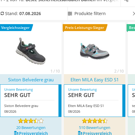
Löschdecke
entsprechen. So steht dem Praxis-Test beim nächsten Einsatz
Multimeter
auf Ihrer Arbeitsstelle nichts mehr entgegen. Überzeugt hat
Produkte filtern
Stand:
07.08.2026
Winterharte Palmen
uns hier im August 2026 besonders das Modell
Sixton
Gasdurchlauferhitzer
Belvedere grau
*
mit seinen Eigenschaften.
Vergleichssieger
Preis-Leistungs-Sieger
Bes
Service
1 / 10
2 / 10
Sixton Belvedere grau
Elten MILA Easy ESD S1
Unsere Bewertung
Unsere Bewertung
U
SEHR GUT
SEHR GUT
Sixton Belvedere grau
Elten MILA Easy ESD S1
t
08/2026
08/2026
0
20 Bewertungen
510 Bewertungen
Preis­vergleich
Preis­vergleich