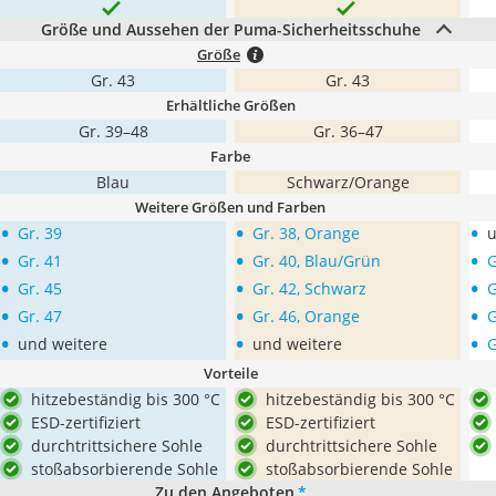
Größe und Aussehen der Puma-Sicherheitsschuhe
Größe
Gr. 43
Gr. 43
Erhältliche Größen
Gr. 39–48
Gr. 36–47
Farbe
Blau
Schwarz/Orange
Weitere Größen und Farben
•
•
•
Gr. 39
Gr. 38, Orange
u
•
•
•
Gr. 41
Gr. 40, Blau/Grün
G
•
•
•
Gr. 45
Gr. 42, Schwarz
G
•
•
•
Gr. 47
Gr. 46, Orange
G
•
•
•
und weitere
und weitere
G
Vorteile
hitzebeständig bis 300 °C
hitzebeständig bis 300 °C
ESD-zertifiziert
ESD-zertifiziert
durchtrittsichere Sohle
durchtrittsichere Sohle
stoßabsorbierende Sohle
stoßabsorbierende Sohle
Zu den Angeboten
*