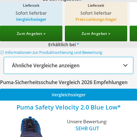
Lieferzeit
Lieferzeit
Sofort lieferbar
Sofort lieferbar
Vergleichssieger
Preis-Leistungs-Sieger
Zum Angebot »
Zum Angebot »
Erhältlich bei
*
ⓘ Informationen zur Produktsortierung und Bewertung
Ähnliche Vergleiche anzeigen
Puma-Sicherheitsschuhe Vergleich 2026 Empfehlungen
Vergleichssieger
Puma Safety Velocity 2.0 Blue Low
Unsere Bewertung:
SEHR GUT