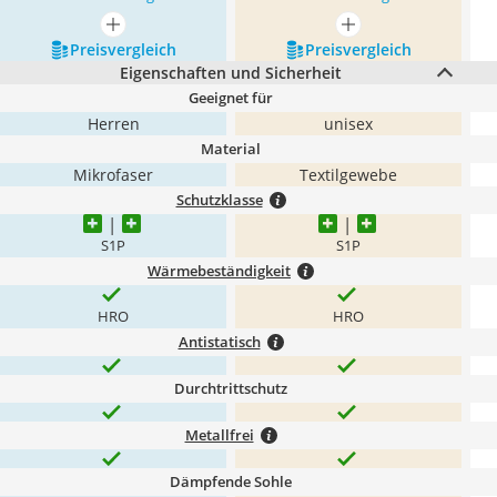
mehr anzeigen
mehr anzeigen
Preis­vergleich
Preis­vergleich
Eigenschaften und Sicherheit
Geeignet für
Herren
unisex
Material
Mikrofaser
Textilgewebe
Schutzklasse
S1P
S1P
Wärmebeständigkeit
HRO
HRO
Antistatisch
Durchtrittschutz
Metallfrei
Dämpfende Sohle