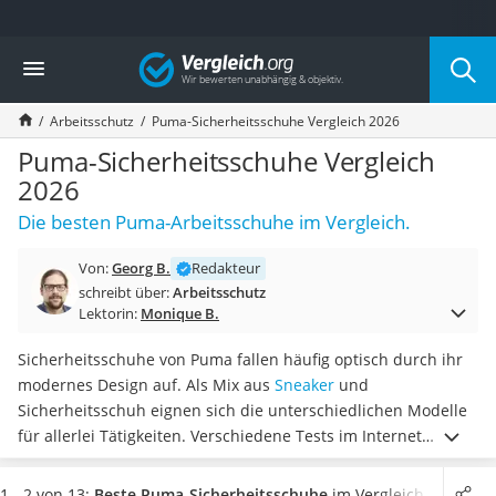
Die beliebtesten Vergleiche nach Kategorie
Vergleich
Baumarkt
Tresor feuerfest
Arbeitsschutz
Puma-Sicherheitsschuhe Vergleich 2026
Makita-Akku-Rasenmäher
Kappsäge
Puma-Sicherheitsschuhe Vergleich
Smartes Türschloss
2026
Akku-Rasentrimmer
Die besten Puma-Arbeitsschuhe im Vergleich.
Feuchtigkeitsmessgerät
Split-Klimaanlage 2 Innengeräte
Von:
Georg B.
Redakteur
Pelletofen
schreibt über:
Arbeitsschutz
Bohrmaschine
Lektorin:
Monique B.
Tiefbrunnenpumpe
Fliesenschneider
Sicherheitsschuhe von Puma fallen häufig optisch durch ihr
Hochdruckreiniger
modernes Design auf. Als Mix aus
Sneaker
und
Doppelschleifer
Sicherheitsschuh eignen sich die unterschiedlichen Modelle
Überwachungskamera
für allerlei Tätigkeiten. Verschiedene Tests im Internet
Benzinrasenmäher mit Elektrostart
bestätigen, dass Puma-Sicherheitsschuhe nicht nur über die
Akku-Laubsauger
wichtigsten Sicherheitseigenschaften verfügen, sondern auch
1 - 2 von 13:
Beste Puma-Sicherheitsschuhe
im Vergleich