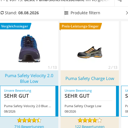
Löschdecke
einen hohen Tragekomfort aufweisen
.
Wählen Sie jetzt aus
Multimeter
unserer Vergleichstabelle
Puma-Sicherheitsschuhe mit
Produkte filtern
Stand:
08.08.2026
Winterharte Palmen
Zehen- und Durchtrittschutz
aus, um Ihre Füße bestmöglich
Gasdurchlauferhitzer
vor Verletzungen zu schützen. Überzeugt hat uns hier im
Vergleichssieger
Preis-Leistungs-Sieger
Service
August 2026 besonders das Modell
Puma Safety Velocity 2.0
Blue Low
*
mit seinen Eigenschaften.
1 / 13
2 / 13
Puma Safety Velocity 2.0
Puma Safety Charge Low
Blue Low
Unsere Bewertung
Unsere Bewertung
U
SEHR GUT
SEHR GUT
Puma Safety Velocity 2.0 Blue Low
Puma Safety Charge Low
P
08/2026
08/2026
0
716 Bewertungen
122 Bewertungen