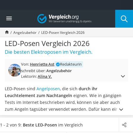
Die beliebtesten Vergleiche nach Kategorie
Vergleich
Freizeit & Sport
Gartentrampolin
Angelzubehör
LED-Posen Vergleich 2026
Trampolin
Metalldetektor
LED-Posen Vergleich 2026
Eufab-Fahrradträger
Die besten Elektroposen im Vergleich.
Trampolin 366 cm
Fahrradschloss
Von:
Henriette Ast
Redakteurin
Aluminium-Koffer
schreibt über:
Angelzubehör
Futterboot
Lektorin:
Alina V.
Air Bike
E-Bike-Dreirad
LED-Posen sind
Angelposen
, die sich
durch ihr
Trekkingschuhe Herren
Leuchtelement zum Nachtangeln
eignen. Wie in gängigen
Reisetasche mit Rollen
Tests im Internet beschrieben wird, können sie aber auch
Klimmzugstation
zum Angeln tagsüber verwendet werden. Dafür kann einfach
Koffer
die Batterie aus dem Leuchtelement genommen werden.
Nachtsichtgerät
Wählen Sie jetzt eine
LED-Pose mit Bisssensor
aus unserer
1 - 2 von 9:
Beste LED-Posen
im Vergleich
Faltschloss
Vergleichstabelle, um auch optisch ein Signal zu bekommen,