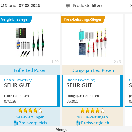
Handgepäck-Koffer
dass ein Fisch bei Ihnen angebissen hat. Meist
wechseln die
Produkte filtern
Stand:
07.08.2026
Vibrationsplatte
LEDs von Grün auf Rot
, sobald ein Fisch angebissen hat.
Wanderschuhe Herren
Überzeugt hat uns hier im August 2026 besonders das
Vergleichssieger
Preis-Leistungs-Sieger
Sicherheitsweste Reiten
Modell
Fufre Led Posen
*
mit seinen Eigenschaften.
Service
1 / 9
2 / 9
Fufre Led Posen
Dongzqan Led Posen
Unsere Bewertung
Unsere Bewertung
U
SEHR GUT
SEHR GUT
Fufre Led Posen
Dongzqan Led Posen
J
07/2026
08/2026
0
64 Bewertungen
100 Bewertungen
Preis­vergleich
Preis­vergleich
Menge