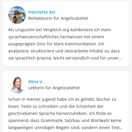
Henriette Ast
Redakteurin für Angelzubehör
Als Linguistin bei Vergleich.org kombiniere ich mein
sprachwissenschaftliches Fachwissen mit einem
ausgeprägten Sinn für klare Kommunikation. Ich
analysiere, strukturiere und überarbeite Inhalte so, dass
sie sprachlich präzise, leicht verständlich und für unsere
Leser:innen informierend sind. Mein Schwerpunkt liegt
dabei unter anderem auf Freizeit-Themen. Auch privat
beschäftige ich mich gerne mit verschiedenen Hobbys
Alina V.
und Freizeitaktivitäten. Dieses Interesse spiegelt sich in
Lektorin für Angelzubehör
meinen Beiträgen wider, die sich mit Freizeitideen,
Schon in meiner Jugend habe ich es geliebt, Bücher zu
Reiseempfehlungen, Hobbytipps und Anregungen für die
lesen, Texte zu schreiben und die Schönheit der
Freizeitgestaltung befassen.
geschriebenen Sprache hervorzuheben. Ich finde es
Der LED-Posen-Vergleich ist aus unserer Sicht besonders
spannend, dass Grammatik, Satzbau und Wortwahl keine
empfehlenswert für
Angler
.
langweiligen unnötigen Regeln sind, sondern einen Text