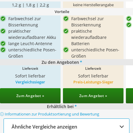
1,2 g | 1,8 g | 2,2 g
keine Herstellerangabe
Vorteile
Farbwechsel zur
Farbwechsel zur
Bisserkennung
Bisserkennung
praktischer
praktische
wiederaufladbarer Akku
wiederaufladbare
lange Leucht-Antenne
Batterien
unterschiedliche Posen-
unterschiedliche Posen-
Größen
Größen
Zu den Angeboten
*
Lieferzeit
Lieferzeit
Sofort lieferbar
Sofort lieferbar
Vergleichssieger
Preis-Leistungs-Sieger
Zum Angebot »
Zum Angebot »
Erhältlich bei
*
ⓘ Informationen zur Produktsortierung und Bewertung
Ähnliche Vergleiche anzeigen