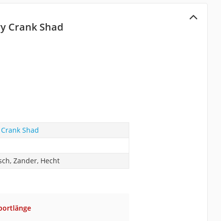
vy Crank Shad
y Crank Shad
sch, Zander, Hecht
portlänge