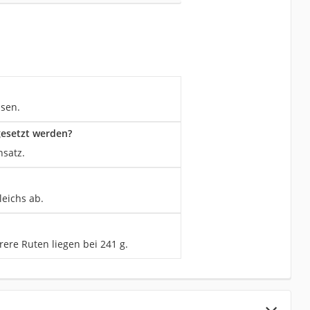
isen.
gesetzt werden?
nsatz.
leichs ab.
rere Ruten liegen bei 241 g.