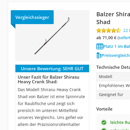
Balzer Shir
Vergleichssieger
Shad
22
ab 71,00 €
(
Sofor
Platz 1 im Ba
Preisvergleic
Technische Deta
Unsere Bewertung:
SEHR GUT
Modell
Unser Fazit für Balzer Shirasu
Heavy Crank Shad:
Empfohlenes W
Das Modell Shirasu Heavy Crank
Geeignet für
Shad von Balzer ist eine Spinnrute
für Raubfische und zeigt sich
Vorteile
preislich im unteren Mittelfeld
unseres Vergleichs. Uns gefiel vor
leichte R
allem der Präzisionsrollenhalter