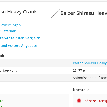
asu Heavy Crank
Balzer Shirasu Hea
 Bewertungen
t lieferbar
)
lzer-Angelruten Vergleich
h und weitere Angebote
ils
Balzer Shirasu Heav
urfgewicht
28–77 g
Spinnfischen auf Bar
Nachteile
ute
höhere Trans