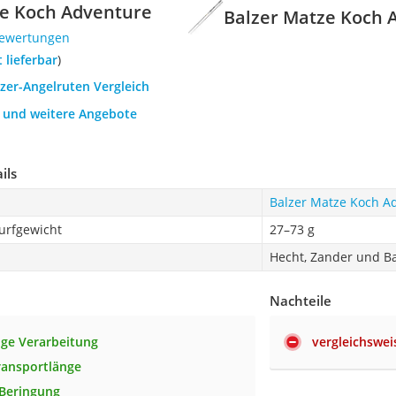
ze Koch Adventure
Balzer Matze Koch 
Bewertungen
t lieferbar
)
lzer-Angelruten Vergleich
h und weitere Angebote
ils
Balzer Matze Koch A
urfgewicht
27–73 g
Hecht, Zander und B
Nachteile
ge Verarbeitung
vergleichswei
ransportlänge
Beringung