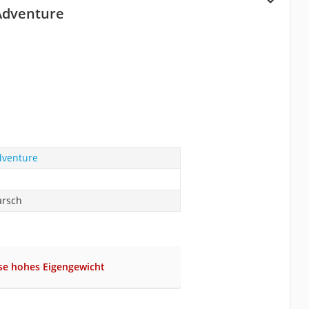
Adventure
dventure
arsch
se hohes Eigengewicht