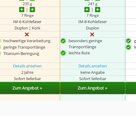
235 g
241 g
7 Ringe
7 Ringe
IM-6-Kohlefaser
IM-8-Kohlefaser
Duplon | Kork
Duplon
hochwertige Verarbeitung
besonders geringe
g
Transportlänge
geringe Transportlänge
l
leichte Rute
Titanium-Beringung
Details ansehen
Details ansehen
2 Jahre
keine Angabe
Sofort lieferbar
Sofort lieferbar
Zum Angebot »
Zum Angebot »