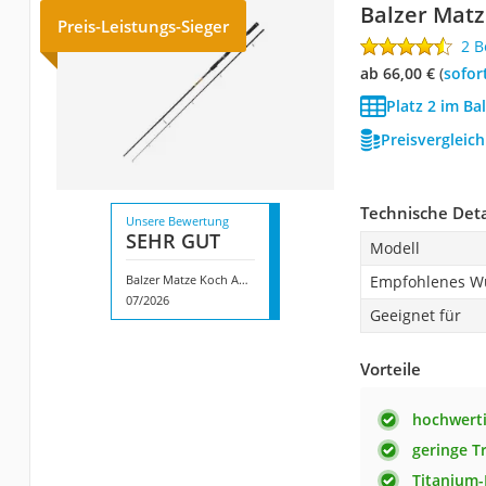
Balzer Mat
Preis-Leistungs-Sieger
2 
ab 66,00 €
(
Sofor
Platz 2 im Ba
Preisvergleic
Technische Deta
Unsere Bewertung
SEHR GUT
Modell
Balzer Matze Koch Adventure
Empfohlenes W
07/2026
Geeignet für
Vorteile
hochwerti
geringe T
Titanium-