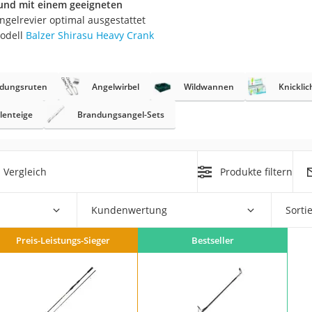
 und mit einem geeigneten
erren
Angelrevier optimal ausgestattet
llen
Modell
Balzer Shirasu Heavy Crank
dungsruten
Angelwirbel
Wildwannen
Knickli
llenteige
Brandungsangel-Sets
r
 Vergleich
Produkte filtern
rren
eiten
Kundenwertung
Sorti
Preis-Leistungs-Sieger
Bestseller