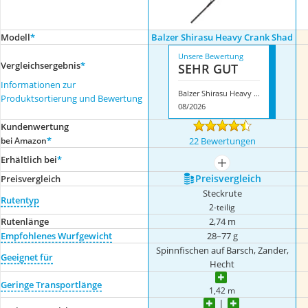
Modell
*
Balzer Shirasu Heavy Crank Shad
Unsere Bewertung
Vergleichsergebnis
*
SEHR GUT
Informationen zur
Balzer Shirasu Heavy Crank Shad
Produktsortierung und Bewertung
08/2026
Kundenwertung
*
bei Amazon
22 Bewertungen
Erhältlich bei
*
mehr anzeigen
Preis­vergleich
Preis­vergleich
Steckrute
Rutentyp
2-teilig
Rutenlänge
2,74 m
Empfohlenes Wurfgewicht
28–77 g
Spinnfischen auf Barsch, Zander,
Geeignet für
Hecht
Geringe Transportlänge
1,42 m