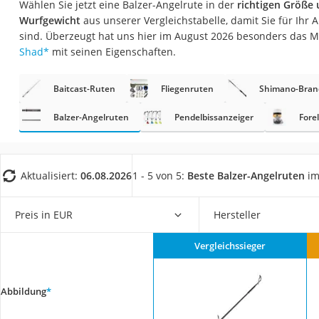
Wählen Sie jetzt eine Balzer-Angelrute in der
richtigen Größe
Trekkingschuhe H
Wurfgewicht
aus unserer Vergleichstabelle, damit Sie für Ihr 
Reisetasche mit Ro
sind. Überzeugt hat uns hier im August 2026 besonders das 
Shad
*
mit seinen Eigenschaften.
Klimmzugstation
Koffer
Baitcast-Ruten
Fliegenruten
Shimano-Bran
Nachtsichtgerät
Balzer-Angelruten
Pendelbissanzeiger
Fore
Faltschloss
Handgepäck-Koffe
Vibrationsplatte
Aktualisiert:
06.08.2026
1 - 5 von 5:
Beste Balzer-Angelruten
im
Wanderschuhe He
Preis in EUR
Hersteller
Sicherheitsweste R
Service
Vergleichssieger
Abbildung
*