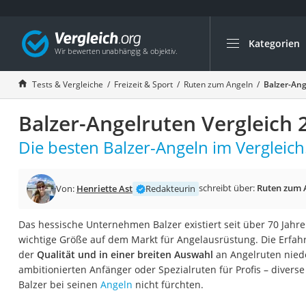
Kategorien
Die beliebtesten V
Freizeit & Sport
Tests & Vergleiche
Freizeit & Sport
Ruten zum Angeln
Balzer-Ang
Gartentrampolin
Balzer-Angelruten Vergleich 
Trampolin
Metalldetektor
Die besten Balzer-Angeln im Vergleich
Eufab-Fahrradträg
Trampolin 366 cm
schreibt über:
Ruten zum 
Von:
Henriette Ast
Redakteurin
Fahrradschloss
Das hessische Unternehmen Balzer existiert seit über 70 Jahre
Aluminium-Koffer
wichtige Größe auf dem Markt für Angelausrüstung. Die Erfah
Futterboot
der
Qualität und in einer breiten Auswahl
an Angelruten nied
ambitionierten Anfänger oder Spezialruten für Profis – diverse
Air Bike
Balzer bei seinen
Angeln
nicht fürchten.
E-Bike-Dreirad