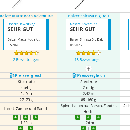
Balzer Matze Koch Adventure
Balzer Shirasu Big Bait
Unsere Bewertung
Unsere Bewertung
SEHR GUT
SEHR GUT
Balzer Matze Koch Adventure
Balzer Shirasu Big Bait
07/2026
08/2026
2 Bewertungen
13 Bewertungen
mehr anzeigen
Preis­vergleich
Preis­vergleich
Steckrute
Steckrute
2-teilig
2-teilig
2,40 m
2,42 m
27–73 g
85–160 g
Spinnfischen auf Barsch, Zander,
Spin
Hecht, Zander und Barsch
Hecht
1,26 m
1,26 m