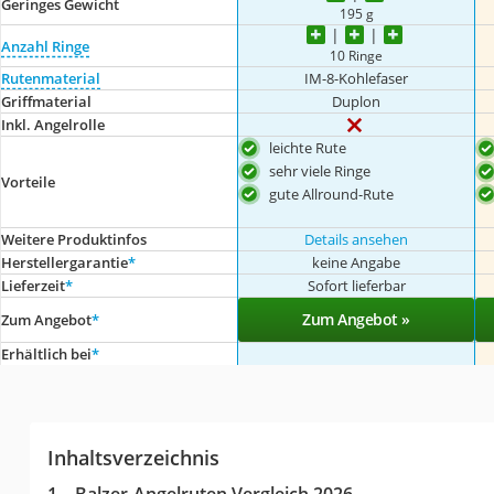
Geringes Gewicht
195 g
Anzahl Ringe
10 Ringe
Rutenmaterial
IM-8-Kohlefaser
Griffmaterial
Duplon
Inkl. Angelrolle
leichte Rute
sehr viele Ringe
Vorteile
gute Allround-Rute
Weitere Produktinfos
Details ansehen
Herstellergarantie
*
keine Angabe
Lieferzeit
*
Sofort lieferbar
Zum Angebot »
Zum Angebot
*
Erhältlich bei
*
Inhaltsverzeichnis
Balzer-Angelruten Vergleich 2026