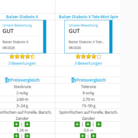
Balzer Diabolo X
Balzer Diabolo X Tele Mini Spin
Unsere Bewertung
Unsere Bewertung
GUT
GUT
Balzer Diabolo X
Balzer Diabolo X Tele Mini Spin
08/2026
08/2026
3 Bewertungen
3 Bewertungen
Preis­vergleich
Preis­vergleich
Steckrute
Telerute
2-teilig
8-teilig
2,60 m
2,70 m
3–24 g
15–50 g
nfischen auf Forelle, Barsch,
Spinnfischen auf Forelle, Barsch,
Zander
Zander
1,34 m
0,6 m