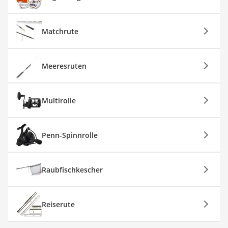
Matchrute
Meeresruten
Multirolle
Penn-Spinnrolle
Raubfischkescher
Reiserute