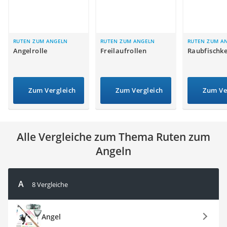
Handgepäck-Koffer
Vibrationsplatte
Wanderschuhe Herren
Sicherheitsweste Reiten
RUTEN ZUM ANGELN
RUTEN ZUM ANGELN
RUTEN ZUM A
Angelrolle
Freilaufrollen
Raubfischk
Service
Zum Vergleich
Zum Vergleich
Zum Ve
Alle Vergleiche zum Thema Ruten zum
Angeln
A
8 Vergleiche
Angel