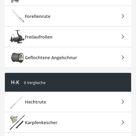
Forellenrute
Freilaufrollen
Geflochtene Angelschnur
H-K
6 Vergleiche
Hechtrute
Karpfenkescher