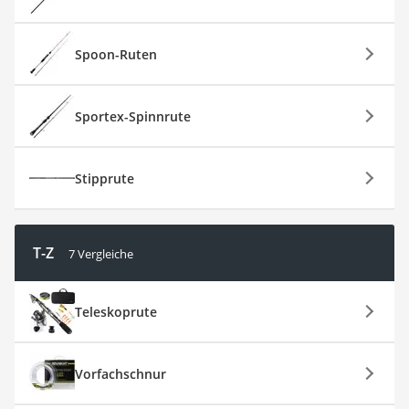
Spoon-Ruten
Sportex-Spinnrute
Stipprute
T-Z
7 Vergleiche
Teleskoprute
Vorfachschnur