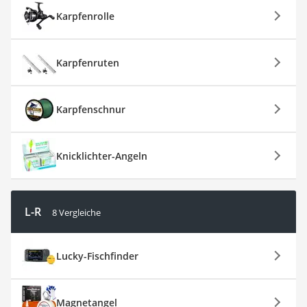
Karpfenrolle
Karpfenruten
Karpfenschnur
Knicklichter-Angeln
L-R
8 Vergleiche
Lucky-Fischfinder
Magnetangel