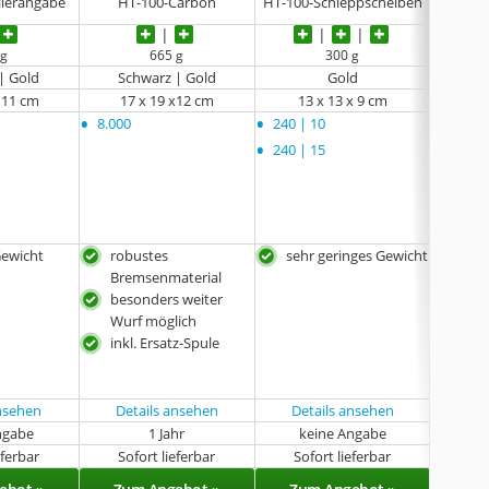
llerangabe
HT-100-Carbon
HT-100-Schleppscheiben
HT
 g
665 g
300 g
| Gold
Schwarz | Gold
Gold
Sc
x 11 cm
17 x 19 x12 cm
‎13 x 13 x 9 cm
keine 
•
•
•
8.000
240 | 10
keine
•
240 | 15
Gewicht
robustes
sehr geringes Gewicht
sehr
Bremsenmaterial
rob
besonders weiter
Bre
Wurf möglich
sofo
inkl. Ersatz-Spule
Rüc
ansehen
Details ansehen
Details ansehen
ngabe
1 Jahr
keine Angabe
k
eferbar
Sofort lieferbar
Sofort lieferbar
Sof