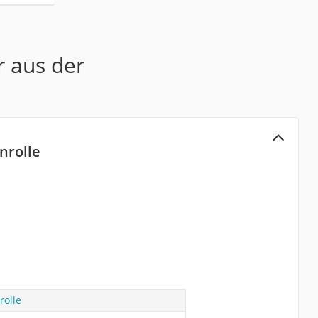
r aus der
nnrolle
rolle