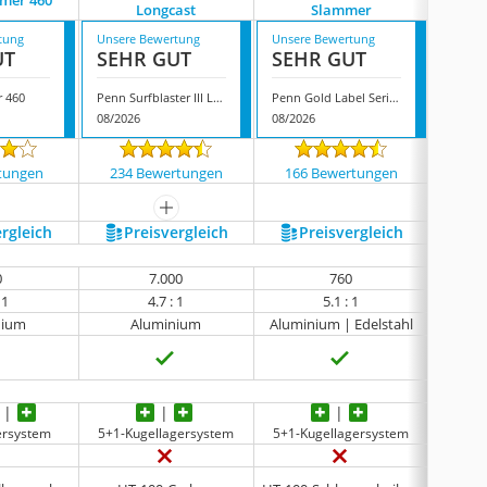
mer 460
Pe
Longcast
Slammer
tung
Unsere Bewertung
Unsere Bewertung
Unsere
UT
SEHR GUT
SEHR GUT
SEH
 460
Penn Surfblaster III Longcast
Penn Gold Label Series Slammer
Penn Fi
08/2026
08/2026
08/202
tungen
234 Bewertungen
166 Bewertungen
36 
mehr anzeigen
ergleich
Preis­vergleich
Preis­vergleich
P
0
7.000
760
 1
4.7 : 1
5.1 : 1
nium
Aluminium
Aluminium | Edelstahl
ersystem
5+1-Kugellagersystem
5+1-Kugellagersystem
4+1-K