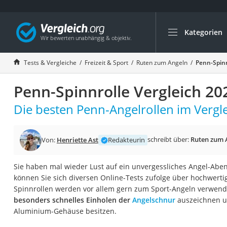
Kategorien
Die beliebtesten V
Freizeit & Sport
Tests & Vergleiche
Freizeit & Sport
Ruten zum Angeln
Penn-Spinn
Gartentrampolin
Penn-Spinnrolle Vergleich 20
Trampolin
Metalldetektor
Die besten Penn-Angelrollen im Vergle
Eufab-Fahrradträg
Trampolin 366 cm
schreibt über:
Ruten zum 
Von:
Henriette Ast
Redakteurin
Fahrradschloss
Sie haben mal wieder Lust auf ein unvergessliches Angel-Abe
Aluminium-Koffer
können Sie sich diversen Online-Tests zufolge über hochwerti
Futterboot
Spinnrollen werden vor allem gern zum Sport-Angeln verwende
besonders schnelles Einholen der
Angelschnur
auszeichnen u
Air Bike
Aluminium-Gehäuse besitzen.
E-Bike-Dreirad