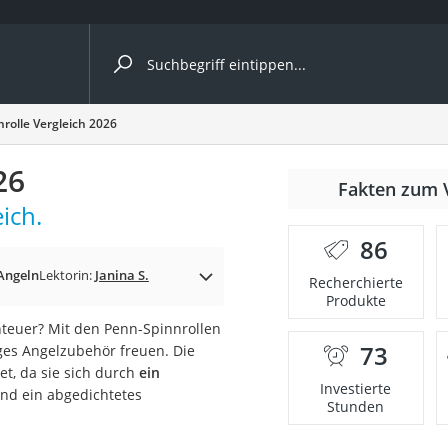
ergleiche nach Kategorie
rolle Vergleich 2026
26
Fakten zum 
ich.
er
86
Angeln
Lektorin:
Janina S.
Recherchierte
Produkte
nteuer? Mit den Penn-Spinnrollen
73
ges Angelzubehör freuen. Die
t, da sie sich durch
ein
Investierte
nd ein abgedichtetes
Stunden