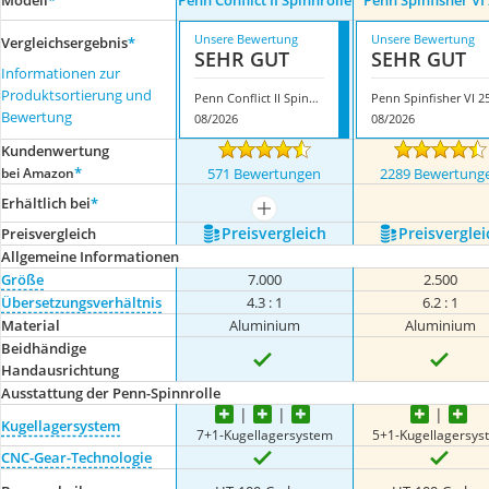
Modell
*
Penn Conflict II Spinnrolle
Penn Spinfisher VI
Unsere Bewertung
Unsere Bewertung
Vergleichsergebnis
*
SEHR GUT
SEHR GUT
Informationen zur
Produktsortierung und
Penn Conflict II Spinnrolle
Bewertung
08/2026
08/2026
Kundenwertung
*
bei Amazon
571 Bewertungen
2289 Bewertung
Erhältlich bei
*
mehr anzeigen
Preis­vergleich
Preis­verglei
Preis­vergleich
Allgemeine Informationen
Größe
7.000
2.500
Übersetzungsverhältnis
4.3 : 1
6.2 : 1
Material
Aluminium
Aluminium
Beidhändige
Handausrichtung
Ausstattung der Penn-Spinnrolle
Kugellagersystem
7+1-Kugellagersystem
5+1-Kugellagersys
CNC-Gear-Technologie