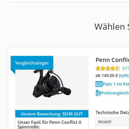
Wählen S
Penn Conflic
Vergleichssieger
57
ab 149,00 €
(
Sof
Platz 1 im Pe
Preisvergleic
Technische Deta
Unsere Bewertung:
SEHR GUT
Modell
Unser Fazit für Penn Conflict II
Spinnrolle: