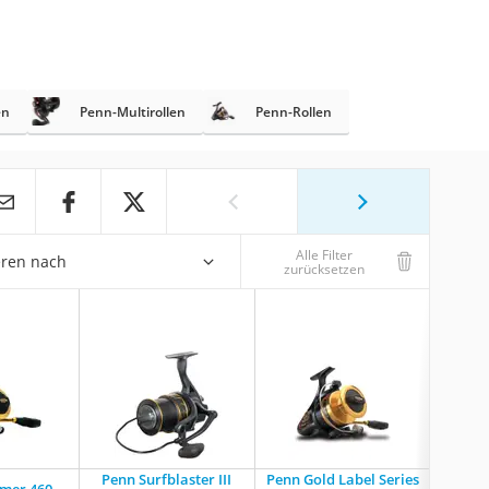
en
Penn-Multirollen
Penn-Rollen
Alle Filter
eren nach
zurücksetzen
Penn Surfblaster III
Penn Gold Label Series