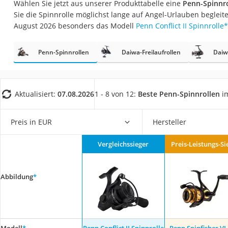
Wählen Sie jetzt aus unserer Produkttabelle eine
Penn-Spinnro
Trekkingschuhe H
Sie die Spinnrolle möglichst lange auf Angel-Urlauben begleit
Reisetasche mit Ro
August 2026 besonders das Modell
Penn Conflict II Spinnrolle
*
Klimmzugstation
Penn-Spinnrollen
Daiwa-Freilaufrollen
Daiw
Koffer
Nachtsichtgerät
Faltschloss
Aktualisiert:
07.08.2026
1 - 8 von 12:
Beste Penn-Spinnrollen
im
Handgepäck-Koffe
Vibrationsplatte
Preis in EUR
Hersteller
Wanderschuhe He
Vergleichssieger
Preis-Leistungs-Si
Sicherheitsweste R
Service
Abbildung
*