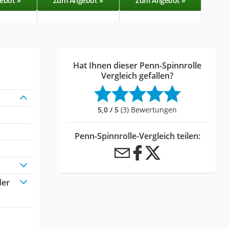
ebot »
Zum Angebot »
Zum Angebot »
Zu
Hat Ihnen dieser Penn-Spinnrolle
Vergleich gefallen?
5,0 / 5
(3) Bewertungen
Penn-Spinnrolle-Vergleich teilen:
der