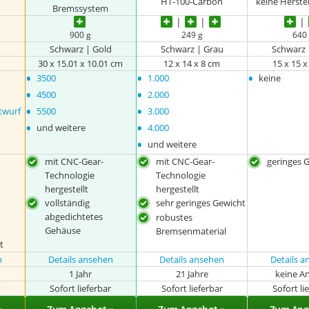
n
HT-100-Carbon
keine Herste
Bremssystem
900 g
249 g
640
d
Schwarz | Gold
Schwarz | Grau
Schwarz 
m
30 x 15.01 x 10.01 cm
12 x 14 x 8 cm
15 x 15 
•
•
•
3500
1.000
keine
•
•
4500
2.000
•
•
twurf
5500
3.000
•
•
und weitere
4.000
•
und weitere
mit CNC-Gear-
mit CNC-Gear-
geringes 
Technologie
Technologie
hergestellt
hergestellt
vollständig
sehr geringes Gewicht
abgedichtetes
robustes
Gehäuse
Bremsenmaterial
t
n
Details ansehen
Details ansehen
Details 
1 Jahr
21 Jahre
keine A
r
Sofort lieferbar
Sofort lieferbar
Sofort li