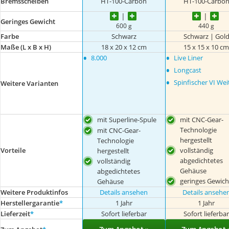
Bremsscheiben
HT-100-Carbon
HT-100-Carbo
Geringes Gewicht
600 g
440 g
Farbe
Schwarz
Schwarz | Gol
Maße (L x B x H)
‎18 x 20 x 12 cm
15 x 15 x 10 c
•
•
‎8.000
Live Liner
•
Longcast
•
Spinfischer VI Wei
Weitere Varianten
mit Superline-Spule
mit CNC-Gear-
Technologie
mit CNC-Gear-
hergestellt
Technologie
vollständig
Vorteile
hergestellt
abgedichtetes
vollständig
Gehäuse
abgedichtetes
geringes Gewich
Gehäuse
Weitere Produktinfos
Details ansehen
Details ansehe
Herstellergarantie
*
1 Jahr
1 Jahr
Lieferzeit
*
Sofort lieferbar
Sofort lieferba