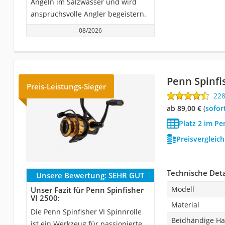
Angeln im Salzwasser und wird
anspruchsvolle Angler begeistern.
08/2026
Penn Spinfi
Preis-Leistungs-Sieger
22
ab 89,00 €
(
Sofor
Platz 2 im Pe
Preisvergleic
Technische Deta
Unsere Bewertung:
SEHR GUT
Modell
Unser Fazit für Penn Spinfisher
VI 2500:
Material
Die Penn Spinfisher VI Spinnrolle
Beidhändige Ha
ist ein Werkzeug für passionierte