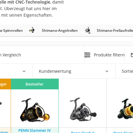
lle mit CNC-Technologie
, damit
erren
et. Überzeugt hat uns hier im
llen
mit seinen Eigenschaften.
a-Spinnrollen
Shimano-Angelrollen
Shimano-Freilaufroll
 Vergleich
Produkte filtern
r
Kundenwertung
Sorti
rren
eger
Bestseller
eiten
PENN Slammer IV