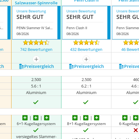
 2500
Penn Clash II
Penn Slam
Salzwasser-Spinnrolle
Unsere Bewertung
Unsere Bewertung
Unsere Bewer
SEHR GUT
SEHR GUT
SEHR G
Penn Spinfisher VI 2500
PENN Slammer IV Salzwasser-Spinnrolle
Penn Clash II
Penn Slammer
08/2026
08/2026
08/2026
en
742 Bewertungen
432 Bewertungen
46 Bewer
mehr anzeigen
mehr anzeigen
ch
Preis­vergleich
Preis­vergleich
Preis­v
2.500
2.500
46
5.6 : 1
6.2 : 1
4.6 :
Aluminium
Aluminium
Alumi
tem
6+1-Kugellagersystem
8+1-Kugellagersystem
6-Kugellag
versiegeltes Slammer-