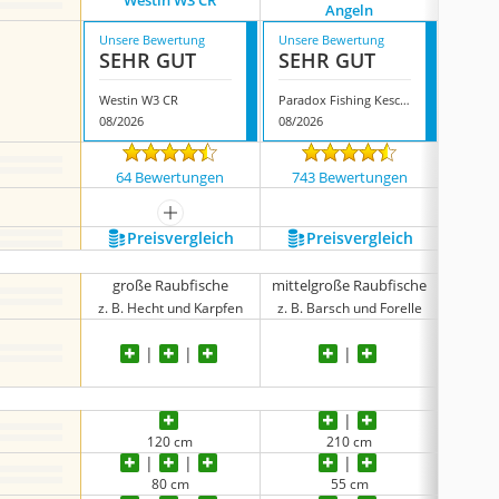
Westin W3 CR
Cormor
Angeln
Unsere Bewertung
Unsere Bewertung
Unsere
SEHR GUT
SEHR GUT
SEH
Westin W3 CR
Paradox Fishing Kescher Angeln
08/2026
08/2026
08/202
64 Bewertungen
743 Bewertungen
340
mehr anzeigen
Preis­vergleich
Preis­vergleich
P
große Raubfische
mittelgroße Raubfische
gro
z. B. Hecht und Karpfen
z. B. Barsch und Forelle
z. B. 
120 cm
210 cm
80 cm
55 cm