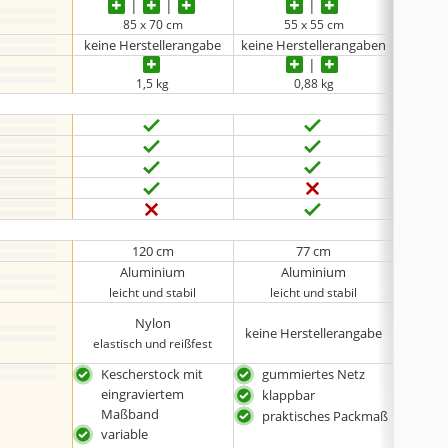
85 x 70 cm
55 x 55 cm
keine Herstellerangabe
keine Herstellerangaben
1,5 kg
0,88 kg
120 cm
77 cm
Aluminium
Aluminium
leicht und stabil
leicht und stabil
lei
Nylon
keine Herstellerangabe
wasse
elastisch und reißfest
Kescherstock mit
gummiertes Netz
bes
eingraviertem
Kes
klappbar
Maßband
falt
praktisches Packmaß
variable
stab