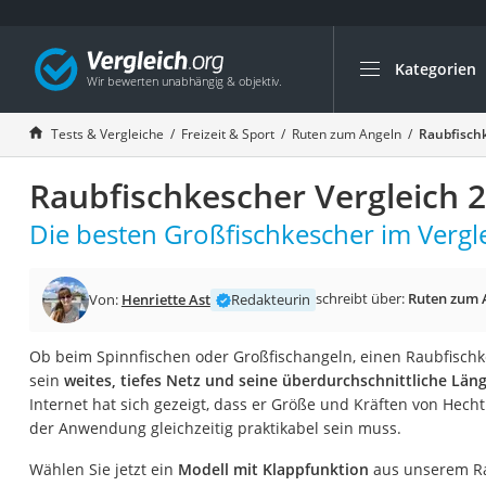
Kategorien
Die beliebtesten V
Freizeit & Sport
Tests & Vergleiche
Freizeit & Sport
Ruten zum Angeln
Raubfischk
Gartentrampolin
Raubfischkescher Vergleich 
Trampolin
Metalldetektor
Die besten Großfischkescher im Vergle
Eufab-Fahrradträg
Trampolin 366 cm
schreibt über:
Ruten zum 
Von:
Henriette Ast
Redakteurin
Fahrradschloss
Ob beim Spinnfischen oder Großfischangeln, einen Raubfischke
Aluminium-Koffer
sein
weites, tiefes Netz und seine überdurchschnittliche Län
Futterboot
Internet hat sich gezeigt, dass er Größe und Kräften von Hec
der Anwendung gleichzeitig praktikabel sein muss.
Air Bike
E-Bike-Dreirad
Wählen Sie jetzt ein
Modell mit Klappfunktion
aus unserem Ra