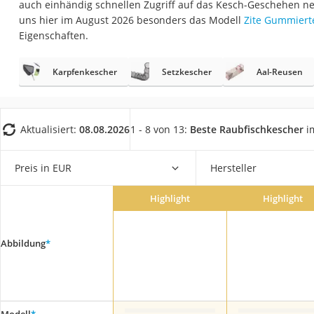
auch einhändig schnellen Zugriff auf das Kesch-Geschehen 
Trekkingschuhe H
uns hier im August 2026 besonders das Modell
Zite Gummiert
Reisetasche mit Ro
Eigenschaften.
Klimmzugstation
Karpfenkescher
Setzkescher
Aal-Reusen
Koffer
Nachtsichtgerät
Faltschloss
Aktualisiert:
08.08.2026
1 - 8 von 13:
Beste Raubfischkescher
im
Handgepäck-Koffe
Vibrationsplatte
Preis in EUR
Hersteller
Wanderschuhe He
Highlight
Highlight
Sicherheitsweste R
Service
Abbildung
*