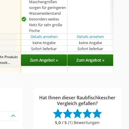
Maschengrößen
Gest
sorgen für geringeren
Wasserwiderstand
besonders weites
Netz für sehr große
Fische
Details ansehen
Details ansehen
Det
keine Angabe
keine Angabe
Sofort lieferbar
Sofort lieferbar
Sof
ght-Produkt
Zum Angebot »
Zum Angebot »
Zu
telt...
Hat Ihnen dieser Raubfischkescher
Vergleich gefallen?
5,0 / 5
(1) Bewertungen