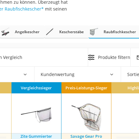
nehmen zu können. Überzeugt hat
erren
er Raubfischkescher
*
mit seinen
llen
Angelkescher
Kescherstäbe
Raubfischkescher
 Vergleich
Produkte filtern
r
Kundenwertung
Sorti
rren
Vergleichssieger
Preis-Leistungs-Sieger
Highl
eiten
Zite Gummierter
Savage Gear Pro