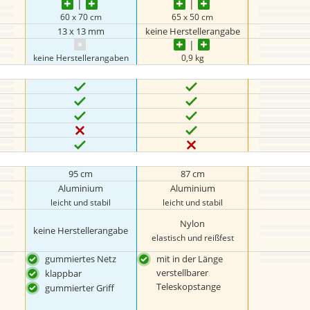
60 x 70 cm
65 x 50 cm
13 x 13 mm
keine Herstellerangabe
keine Herstellerangaben
0,9 kg
95 cm
87 cm
Aluminium
Aluminium
leicht und stabil
leicht und stabil
Nylon
keine Herstellerangabe
elastisch und reißfest
gummiertes Netz
mit in der Länge
verstellbarer
klappbar
Teleskopstange
gummierter Griff