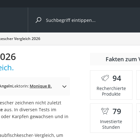
ergleiche nach Kategorie
escher Vergleich 2026
2026
Fakten zum 
ich.
er
94
Angeln
Lektorin:
Monique B.
Recherchierte
Produkte
scher zeichnen nicht zuletzt
79
ge
aus. In diversen Tests im
ht oder Karpfen gewachsen und in
Investierte
Stunden
ubfischkescher-Vergleich, um