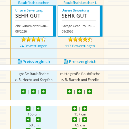
Raubfischkescher
Raubfischkescher L
Unsere Bewertung
Unsere Bewertung
SEHR GUT
SEHR GUT
Zite Gummierter Raubfischkescher
Savage Gear Pro Raubfischkescher L
08/2026
08/2026
74 Bewertungen
117 Bewertungen
Preis­vergleich
Preis­vergleich
große Raubfische
mittelgroße Raubfische
z. B. Hecht und Karpfen
z. B. Barsch und Forelle
165 cm
157 cm
60 cm
65 cm