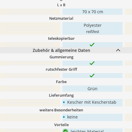
L x B
70 x 70 cm
Netzmaterial
Polyester
reißfest
teleskopierbar
Zubehör & allgemeine Daten
Gummierung
rutschfester Griff
Farbe
Grün
Lieferumfang
•
Kescher mit Kescherstab
weitere Besonderheiten
•
keine
Vorteile
leichtes Material