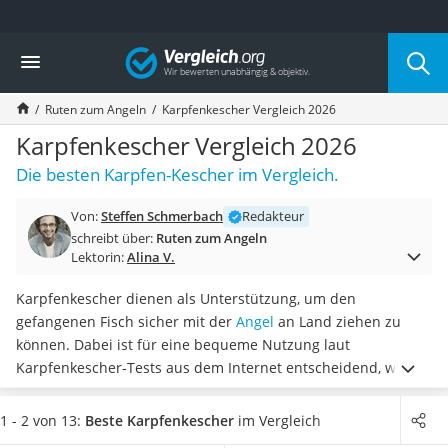
Die beliebtesten Vergleiche nach Kategorie
Vergleich
Freizeit & Sport
Gartentrampolin
Ruten zum Angeln
Karpfenkescher Vergleich 2026
Trampolin
Metalldetektor
Karpfenkescher Vergleich 2026
Eufab-Fahrradträger
Die besten Karpfen-Kescher im Vergleich.
Trampolin 366 cm
Fahrradschloss
Von:
Steffen Schmerbach
Redakteur
Aluminium-Koffer
schreibt über:
Ruten zum Angeln
Futterboot
Lektorin:
Alina V.
Air Bike
E-Bike-Dreirad
Karpfenkescher dienen als Unterstützung, um den
Trekkingschuhe Herren
gefangenen Fisch sicher mit der
Angel
an Land ziehen zu
Reisetasche mit Rollen
können. Dabei ist für eine bequeme Nutzung laut
Klimmzugstation
Karpfenkescher-Tests aus dem Internet entscheidend, wie
Koffer
lang der Stiel ist. Damit der Karpfen selbst nicht verletzt wird,
Nachtsichtgerät
müssen Sie hingegen
ein ausreichend großes Netz
1 - 2 von 13:
Beste Karpfenkescher
im Vergleich
Faltschloss
verwenden.
Als besonders
qualitativ hochwertig gelten