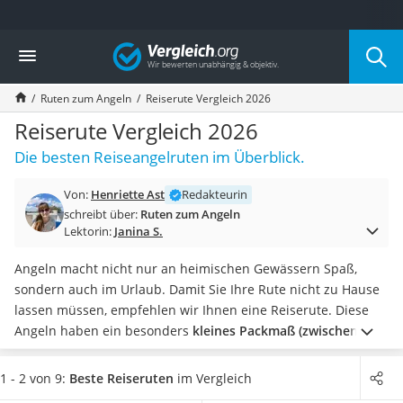
Die beliebtesten Vergleiche nach Kategorie
Vergleich
Freizeit & Sport
Gartentrampolin
Ruten zum Angeln
Reiserute Vergleich 2026
Trampolin
Metalldetektor
Reiserute Vergleich 2026
Eufab-Fahrradträger
Die besten Reiseangelruten im Überblick.
Trampolin 366 cm
Fahrradschloss
Von:
Henriette Ast
Redakteurin
Aluminium-Koffer
schreibt über:
Ruten zum Angeln
Futterboot
Lektorin:
Janina S.
Air Bike
E-Bike-Dreirad
Angeln macht nicht nur an heimischen Gewässern Spaß,
Trekkingschuhe Herren
sondern auch im Urlaub. Damit Sie Ihre Rute nicht zu Hause
Reisetasche mit Rollen
lassen müssen, empfehlen wir Ihnen eine Reiserute. Diese
Klimmzugstation
Angeln haben ein besonders
kleines Packmaß (zwischen 40
Koffer
und 70 cm)
und lassen sich sogar im Rucksack und Koffer
Nachtsichtgerät
verstauen.
In vielen Tests wird nicht nur auf die Maße der
1 - 2 von 9:
Beste Reiseruten
im Vergleich
Faltschloss
Reiserute geachtet, sondern auch auf das maximale