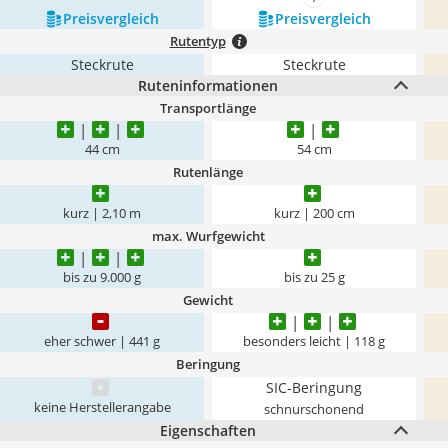
mehr anzeigen
Preis­vergleich
Preis­vergleich
Rutentyp
Steckrute
Steckrute
Ruteninformationen
Transportlänge
44 cm
54 cm
Rutenlänge
kurz | 2,10 m
kurz | 200 cm
max. Wurfgewicht
bis zu 9.000 g
bis zu 25 g
Gewicht
eher schwer | 441 g
besonders leicht | 118 g
Beringung
SIC-Beringung
keine Herstellerangabe
schnurschonend
Eigenschaften