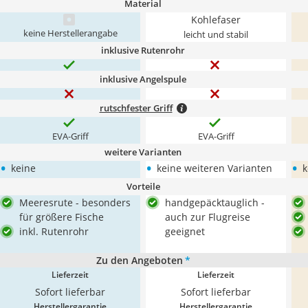
Material
Kohlefaser
keine Herstellerangabe
leicht und stabil
inklusive Rutenrohr
inklusive Angelspule
rutschfester Griff
EVA-Griff
EVA-Griff
weitere Varianten
•
•
•
keine
keine weiteren Varianten
k
Vorteile
Meeresrute - besonders
handgepäcktauglich -
für größere Fische
auch zur Flugreise
inkl. Rutenrohr
geeignet
Zu den Angeboten
*
Lieferzeit
Lieferzeit
Sofort lieferbar
Sofort lieferbar
Herstellergarantie
Herstellergarantie