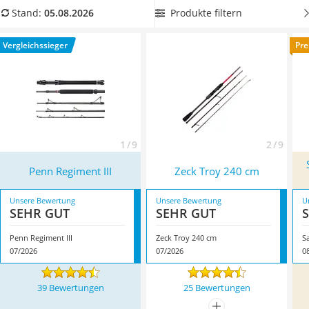
Handgepäck-Koffer
Wurfgewicht und das mitgelieferte Zubehör.
Zum Pilkern
Produkte filtern
Stand:
05.08.2026
Vibrationsplatte
benötigen Sie ein Wurfgewicht von
mindestens 100 g
. Finden
Wanderschuhe Herren
Sie in unserer Vergleichs-Tabelle die beste Teleskop-
Vergleichssieger
Pre
Sicherheitsweste Reiten
Reiserute mit einer Angelspule. Überzeugt hat uns hier im
Service
August 2026 besonders das Modell
Penn Regiment III
*
mit
seinen Eigenschaften.
1 / 9
2 / 9
Penn Regiment III
Zeck Troy 240 cm
Unsere Bewertung
Unsere Bewertung
U
SEHR GUT
SEHR GUT
Penn Regiment III
Zeck Troy 240 cm
S
07/2026
07/2026
0
39 Bewertungen
25 Bewertungen