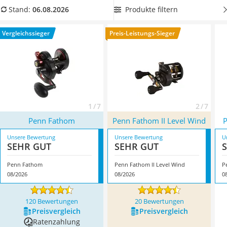
Handgepäck-Koffer
ausschließlich robuste Teile zu verkaufen.
In unserer
Produkte filtern
Stand:
06.08.2026
Vibrationsplatte
Produkttabelle finden Sie
Penn-Multirollen mit einem
Wanderschuhe Herren
schnellen Übersetzungsverhältnis
, um Fische so schnell wie
Vergleichssieger
Preis-Leistungs-Sieger
Sicherheitsweste Reiten
möglich aus dem Wasser ziehen zu können. Überzeugt hat
Service
uns hier im August 2026 besonders das Modell
Penn
Fathom
*
mit seinen Eigenschaften.
1 / 7
2 / 7
Penn Fathom
Penn Fathom II Level Wind
P
Unsere Bewertung
Unsere Bewertung
U
SEHR GUT
SEHR GUT
Penn Fathom
Penn Fathom II Level Wind
P
08/2026
08/2026
0
120 Bewertungen
20 Bewertungen
Preis­vergleich
Preis­vergleich
Ratenzahlung