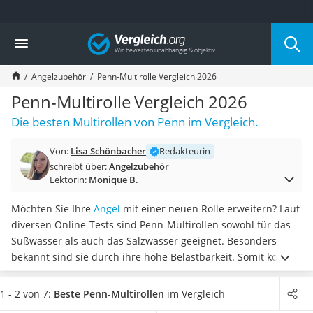
Die beliebtesten Vergleiche nach Kategorie
Vergleich
Freizeit & Sport
Gartentrampolin
Angelzubehör
Penn-Multirolle Vergleich 2026
Trampolin
Metalldetektor
Penn-Multirolle Vergleich 2026
Eufab-Fahrradträger
Die besten Multirollen von Penn im Vergleich.
Trampolin 366 cm
Fahrradschloss
Von:
Lisa Schönbacher
Redakteurin
Aluminium-Koffer
schreibt über:
Angelzubehör
Futterboot
Lektorin:
Monique B.
Air Bike
E-Bike-Dreirad
Möchten Sie Ihre
Angel
mit einer neuen Rolle erweitern? Laut
Trekkingschuhe Herren
diversen Online-Tests sind Penn-Multirollen sowohl für das
Reisetasche mit Rollen
Süßwasser als auch das Salzwasser geeignet. Besonders
Klimmzugstation
bekannt sind sie durch ihre hohe Belastbarkeit. Somit können
Koffer
Sie
auch größere Fische angeln
, ohne dass etwas von der
Nachtsichtgerät
Angel abbricht. Für den deutschen Gründer des
1 - 2 von 7:
Beste Penn-Multirollen
im Vergleich
Faltschloss
amerikanischen Unternehmens war es sehr wichtig,