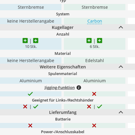
Typ
Sternbremse
Sternbremse
System
keine Herstellerangabe
Carbon
Kugellager
Anzahl
10 Stk.
6 Stk.
Material
keine Herstellerangabe
Edelstahl
Weitere Eigenschaften
Spulenmaterial
Aluminium
Aluminium
Jigging-Funktion
Geeignet für Links-/Rechtshänder
Lieferumfang
Batterie
Power-/Anschlusskabel