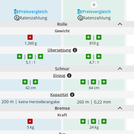
mehr anzeigen
Preis­vergleich
Preis­vergleich
Ratenzahlung
Ratenzahlung
Rolle
Gewicht
1.260 g
810 g
Übersetzung
5,1 : 1
4,7 : 1
Schnur
Einzug
42 cm
64 cm
Kapazität
200 m |
260 m | 0,22 mm
keine Herstellerangabe
Bremse
Kraft
5 kg
24 kg