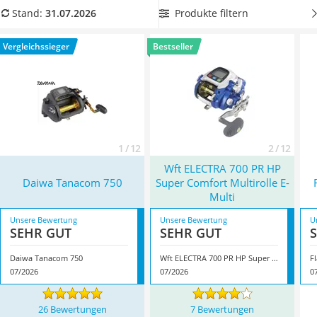
Handgepäck-Koffer
Game Fishing, als äußerst hilfreich und praktikabel erwiesen.
Produkte filtern
Stand:
31.07.2026
Vibrationsplatte
Wenn Sie eine
leistungsstarke Elektro-Rolle suchen, die
Wanderschuhe Herren
Ihnen dennoch nicht zu schwer in der Hand liegt
, dann
Vergleichssieger
Bestseller
Sicherheitsweste Reiten
wählen Sie jetzt ein passendes Modell aus unserem
Service
Vergleich. Überzeugt hat uns hier im Juli 2026 besonders das
Modell
Daiwa Tanacom 750
*
mit seinen Eigenschaften.
1 / 12
2 / 12
Wft ELECTRA 700 PR HP
Daiwa Tanacom 750
Super Comfort Multirolle E-
Multi
Unsere Bewertung
Unsere Bewertung
U
SEHR GUT
SEHR GUT
Daiwa Tanacom 750
Wft ELECTRA 700 PR HP Super Comfort Multirolle E-Multi
F
07/2026
07/2026
0
26 Bewertungen
7 Bewertungen