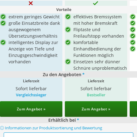
Vorteile
extrem geringes Gewicht
effektives Bremssystem
große Einsatzbreite dank
mit hoher Bremskraft
ausgewogenem
Fliptaste und
Übersetzungsverhältnis
Freilaufstopp vorhanden
intelligentes Display zur
komfortable
Anzeige von Tiefe und
Einhandbedienung der
Einzugsgeschwindigkeit
Funktionen möglich
vorhanden
Einsetzen sehr dünner
Schnüre unproblematisch
Zu den Angeboten
*
Lieferzeit
Lieferzeit
Sofort lieferbar
Sofort lieferbar
Vergleichssieger
Bestseller
Zum Angebot »
Zum Angebot »
Erhältlich bei
*
ⓘ Informationen zur Produktsortierung und Bewertung