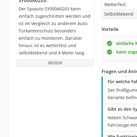
SY000A0203:
Wetterfest
Der Syoauto SY000A0203 kann
Selbstklebend
einfach zugeschnitten werden und
ist im Vergleich zu anderem Auto-
Vorteile
Türkantenschutz besonders
einfach zu montieren. Darüber
einfache
hinaus ist es wetterfest und
kann zug
selbstklebend und 4 Meter lang.
08/2026
Fragen und Ant
Für welche Fa
Der Profilgum
Variante befi
Gibt es den S
Neben Schwarz
Fahrzeuge mit
Wie funktioni