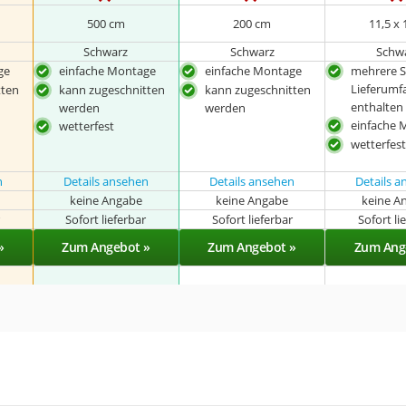
500 cm
200 cm
11,5 x
Schwarz
Schwarz
Schw
ge
einfache Montage
einfache Montage
mehrere S
Lieferumf
tten
kann zugeschnitten
kann zugeschnitten
enthalten
werden
werden
einfache 
wetterfest
wetterfes
n
Details ansehen
Details ansehen
Details 
keine Angabe
keine Angabe
keine A
r
Sofort lieferbar
Sofort lieferbar
Sofort li
»
Zum Angebot »
Zum Angebot »
Zum Ang