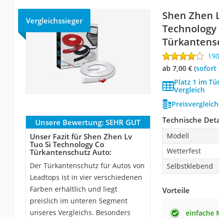
Shen Zhen L
Vergleichssieger
Technology
Türkantens
19
ab 7,00 €
(
Sofort
Platz 1 im T
Vergleich
Preisvergleic
Technische Deta
Unsere Bewertung:
SEHR GUT
Modell
Unser Fazit für Shen Zhen Lv
Tuo Si Technology Co
Wetterfest
Türkantenschutz Auto:
Der Türkantenschutz für Autos von
Selbstklebend
Leadtops ist in vier verschiedenen
Farben erhältlich und liegt
Vorteile
preislich im unteren Segment
unseres Vergleichs. Besonders
einfache