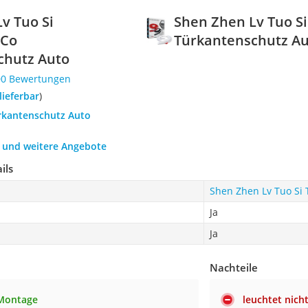
v Tuo Si
Shen Zhen Lv Tuo S
 Co
Türkantenschutz A
chutz Auto
00 Bewertungen
 lieferbar
)
ürkantenschutz Auto
h und weitere Angebote
ils
Shen Zhen Lv Tuo Si
Ja
Ja
Nachteile
 Montage
leuchtet nich