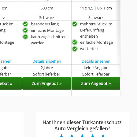
 1 cm
500 cm
11 x 1,5 | 8 x 1 cm
1
arz
Schwarz
Schwarz
T
tück im
besonders lang
mehrere Stück im
meh
ang
Lieferumfang
Lie
einfache Montage
enthalten
ent
kann zugeschnitten
Montage
einfache Montage
sehr
werden
Inst
t
wetterfest
sel
ansehen
Details ansehen
Details ansehen
ngabe
2 Jahre
keine Angabe
k
eferbar
Sofort lieferbar
Sofort lieferbar
Sof
ebot »
Zum Angebot »
Zum Angebot »
Zu
Hat Ihnen dieser Türkantenschutz
Auto Vergleich gefallen?