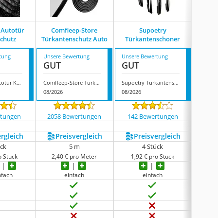
Autotür
Comfleep-Store
Supoetry
Qess
chutz
Türkantenschutz Auto
Türkantenschoner
Ka
tung
Unsere Bewertung
Unsere Bewertung
Unsere
GUT
GUT
GUT
Nianopkm Autotür Kantenschutz
Comfleep-Store Türkantenschutz Auto
Supoetry Türkantenschoner
08/2026
08/2026
08/202
rtungen
2058 Bewertungen
142 Bewertungen
146
ergleich
Preis­vergleich
Preis­vergleich
P
ück
5 m
4 Stück
o Stück
2,40 € pro Meter
1,92 € pro Stück
1,0
nfach
einfach
einfach
s