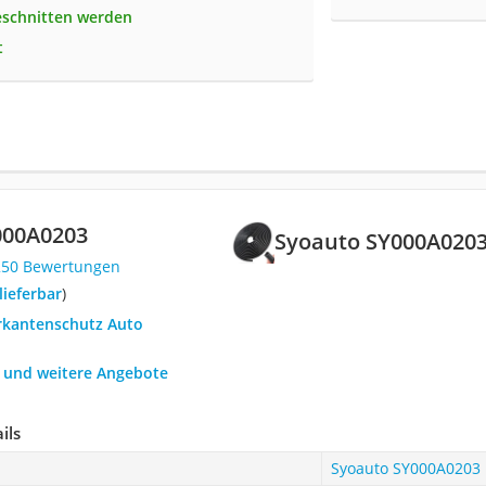
eschnitten werden
t
000A0203
Syoauto SY000A020
250 Bewertungen
 lieferbar
)
ürkantenschutz Auto
h und weitere Angebote
ils
Syoauto SY000A0203