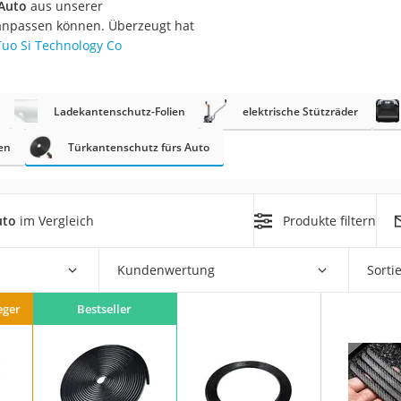
 Auto
aus unserer
nmobil
n anpassen können. Überzeugt hat
er
uo Si Technology Co
/55 R16
Ladekantenschutz-Folien
elektrische Stützräder
gerät
en
Türkantenschutz fürs Auto
pressor
uto
im Vergleich
Produkte filtern
Kundenwertung
Sorti
eger
Bestseller