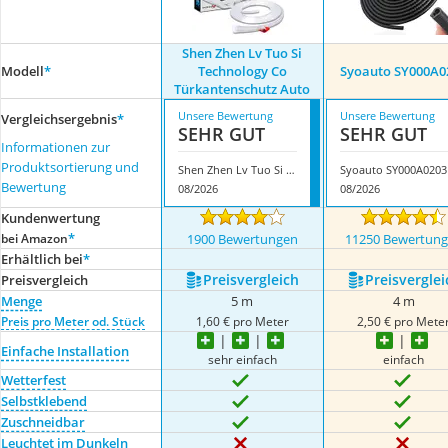
Shen Zhen Lv Tuo Si
Modell
*
Technology Co
Syoauto SY000A0
Türkantenschutz Auto
Unsere Bewertung
Unsere Bewertung
Vergleichsergebnis
*
SEHR GUT
SEHR GUT
Informationen zur
Produktsortierung und
Shen Zhen Lv Tuo Si Technology Co Türkantenschutz Auto
Syoauto SY000A0203
Bewertung
08/2026
08/2026
Kundenwertung
*
bei Amazon
1900 Bewertungen
11250 Bewertun
Erhältlich bei
*
Preis­vergleich
Preis­verglei
Preis­vergleich
Menge
5 m
4 m
Preis pro Meter od. Stück
1,60 € pro Meter
2,50 € pro Mete
Einfache Installation
sehr einfach
einfach
Wetterfest
Selbstklebend
Zuschneidbar
Leuchtet im Dunkeln