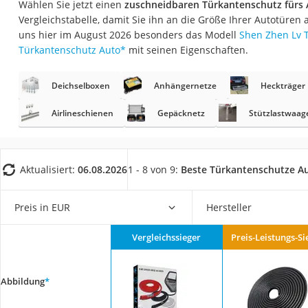
Wählen Sie jetzt einen
zuschneidbaren Türkantenschutz fürs
AGM-Batterie Woh
Vergleichstabelle, damit Sie ihn an die Größe Ihrer Autotüre
Thule-Fahrradträg
uns hier im August 2026 besonders das Modell
Shen Zhen Lv T
Türkantenschutz Auto
*
mit seinen Eigenschaften.
FM-Transmitter
Sommerreifen 205
Deichselboxen
Anhängernetze
Heckträger
Autobatterie-Lade
Airlineschienen
Gepäcknetz
Stützlastwaag
Starthilfe mit Kom
Alkoholtester
Felgenbaum
Aktualisiert:
06.08.2026
1 - 8 von 9:
Beste Türkantenschutze A
Wagenheber
Preis in EUR
Hersteller
Rostumwandler
Service
Vergleichssieger
Preis-Leistungs-Si
Abbildung
*