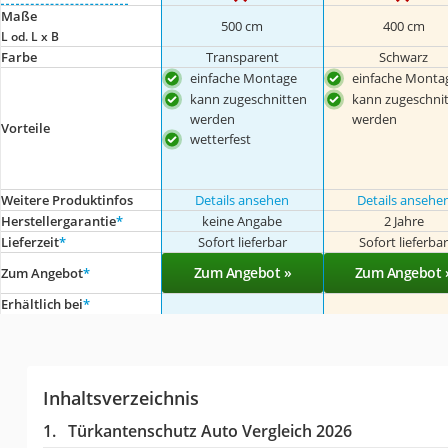
Maße
500 cm
400 cm
L od. L x B
Farbe
Transparent
Schwarz
einfache Montage
einfache Monta
kann zugeschnitten
kann zugeschni
werden
werden
Vorteile
wetterfest
Weitere Produktinfos
Details ansehen
Details ansehe
Herstellergarantie
*
keine Angabe
2 Jahre
Lieferzeit
*
Sofort lieferbar
Sofort lieferba
Zum Angebot »
Zum Angebot 
Zum Angebot
*
Erhältlich bei
*
Inhaltsverzeichnis
Türkantenschutz Auto Vergleich 2026