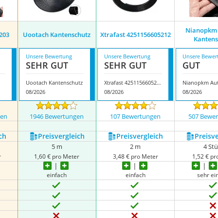
Nianopkm 
203
Uootach Kantenschutz
Xtrafast 4251156605212
Kantens
Unsere Bewertung
Unsere Bewertung
Unsere Bewer
SEHR GUT
SEHR GUT
GUT
Uootach Kantenschutz
Xtrafast 4251156605212
08/2026
08/2026
08/2026
gen
1946 Bewertungen
107 Bewertungen
507 Bewe
ch
Preis­vergleich
Preis­vergleich
Preis­v
5 m
2 m
4 St
r
1,60 € pro Meter
3,48 € pro Meter
1,52 € pr
einfach
einfach
sehr ei