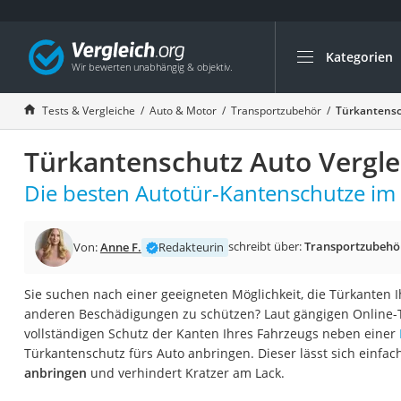
Kategorien
Die beliebtesten V
Auto & Motor
Tests & Vergleiche
Auto & Motor
Transportzubehör
Türkantensc
Fahrradträger-Anh
Türkantenschutz Auto Vergle
Fahrradträger
Fahrradträger (A
Die besten Autotür-Kantenschutze im 
Fahrradträger 3 F
Benzinkanister (20 
schreibt über:
Transportzubehö
Von:
Anne F.
Redakteurin
Dashcam
Sie suchen nach einer geeigneten Möglichkeit, die Türkanten 
Fahrradträger E-Bi
anderen Beschädigungen zu schützen? Laut gängigen Online-Te
Benzinkanister
vollständigen Schutz der Kanten Ihres Fahrzeugs neben einer
Türkantenschutz fürs Auto anbringen. Dieser lässt sich einfac
Marderschreck
anbringen
und verhindert Kratzer am Lack.
Wagenheber 3t