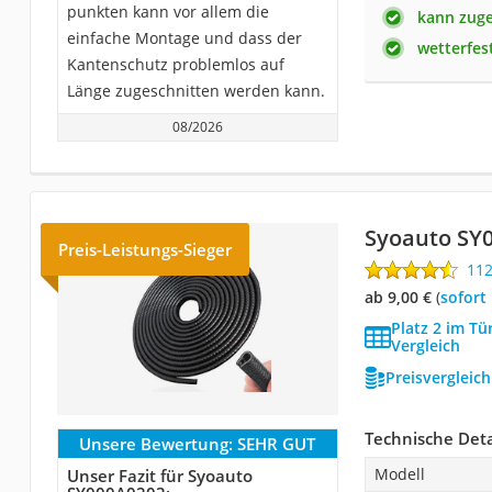
punkten kann vor allem die
kann zug
einfache Montage und dass der
wetterfes
Kantenschutz problemlos auf
Länge zugeschnitten werden kann.
08/2026
Syoauto SY
Preis-Leistungs-Sieger
11
ab 9,00 €
(
Sofort
Platz 2 im T
Vergleich
Preisvergleic
Technische Deta
Unsere Bewertung:
SEHR GUT
Modell
Unser Fazit für Syoauto