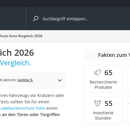
ergleiche nach Kategorie
hutz Auto Vergleich 2026
ängerkupplung (4 Fahrräder)
ich 2026
Fakten zum 
nhängerkupplung)
Vergleich.
ahrräder
65
l)
r
Lektorin:
Janina S.
Recherchierte
Produkte
Ihres Fahrzeugs vor Kratzern oder
ke
55
sts sollten Sie für einen
Ladekantenschutz-Folie
einen
Investierte
h
an den Türen oder Türgriffen
Stunden